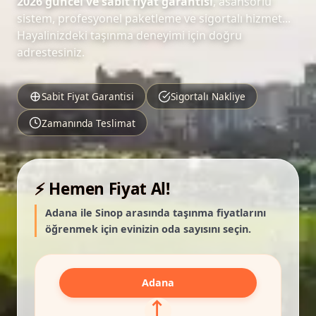
2026 güncel ve sabit fiyat garantisi
, asansörlü
sistem, profesyonel paketleme ve sigortalı hizmet...
Hayalinizdeki taşınma deneyimi için doğru
adrestesiniz.
Sabit Fiyat Garantisi
Sigortalı Nakliye
Zamanında Teslimat
⚡ Hemen Fiyat Al!
Adana ile Sinop arasında taşınma fiyatlarını
öğrenmek için evinizin oda sayısını seçin.
Adana
⟷