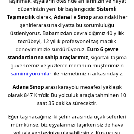
Taşınmak, eşyaların ötesinde anılarınızın ve hayat
düzeninizin yeni bir başlangıcıdır.
Sistemli
Taşımacılık
olarak,
Adana
ile
Sinop
arasındaki her
şehirlerarası nakliyatta bu sorumluluğu
üstleniyoruz. Babamızdan devraldığımız 40 yıllık
tecrübeyi, 12 yıllık profesyonel taşımacılık
deneyimimizle sürdürüyoruz.
Euro 6 çevre
standartlarına sahip araçlarımız
, sigortalı taşıma
güvencemiz ve yüzlerce memnun müşterimizin
samimi yorumları
ile hizmetimizin arkasındayız.
Adana
Sinop
arası karayolu mesafesi yaklaşık
olarak
847 Km
’dir. Bu yolculuk araçla tahminen
10
saat 35 dakika
sürecektir.
Eğer taşınacağınız iki şehir arasında uçak seferleri
mümkünse, biz eşyalarınızı taşırken siz de hava
yoluyla yeni evinize ulaşabilirsiniz. Kuş uçuşu