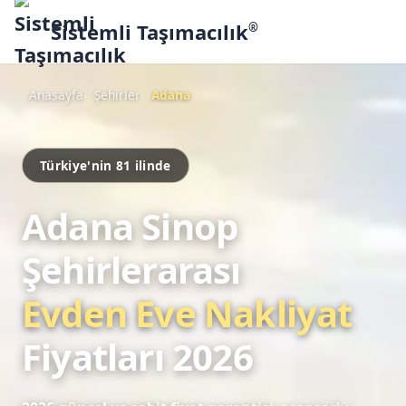
Sistemli Taşımacılık
®
Anasayfa
Şehirler
Adana
Türkiye'nin 81 ilinde
Adana Sinop
Şehirlerarası
Evden Eve Nakliyat
Fiyatları 2026