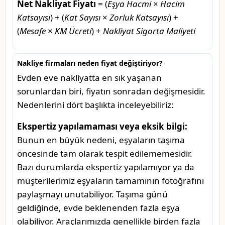
Net Nakliyat Fiyatı
= (
Eşya Hacmi
×
Hacim
Katsayısı
) + (
Kat Sayısı
×
Zorluk Katsayısı
) +
(
Mesafe
×
KM Ücreti
) +
Nakliyat Sigorta Maliyeti
Nakliye firmaları neden fiyat değiştiriyor?
Evden eve nakliyatta en sık yaşanan
sorunlardan biri, fiyatın sonradan değişmesidir.
Nedenlerini dört başlıkta inceleyebiliriz:
Ekspertiz yapılamaması veya eksik bilgi:
Bunun en büyük nedeni, eşyaların taşıma
öncesinde tam olarak tespit edilememesidir.
Bazı durumlarda ekspertiz yapılamıyor ya da
müşterilerimiz eşyaların tamamının fotoğrafını
paylaşmayı unutabiliyor. Taşıma günü
geldiğinde, evde beklenenden fazla eşya
olabiliyor. Araçlarımızda genellikle birden fazla