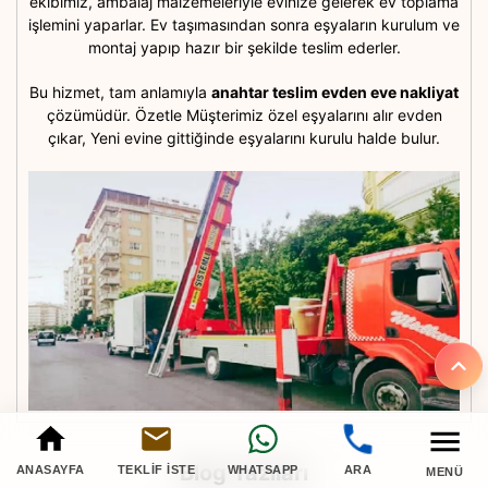
ekibimiz, ambalaj malzemeleriyle evinize gelerek ev toplama
işlemini yaparlar. Ev taşımasından sonra eşyaların kurulum ve
montaj yapıp hazır bir şekilde teslim ederler.
Bu hizmet, tam anlamıyla
anahtar teslim evden eve nakliyat
çözümüdür. Özetle Müşterimiz özel eşyalarını alır evden
çıkar, Yeni evine gittiğinde eşyalarını kurulu halde bulur.
Blog Yazıları
ANASAYFA
TEKLIF İSTE
WHATSAPP
ARA
MENÜ