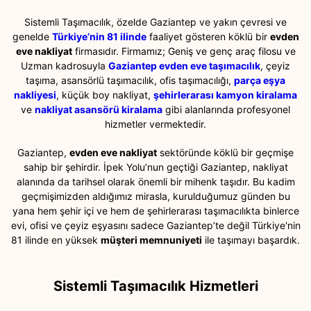
Sistemli Taşımacılık, özelde Gaziantep ve yakın çevresi ve
genelde
Türkiye’nin 81 ilinde
faaliyet gösteren köklü bir
evden
eve nakliyat
firmasıdır. Firmamız; Geniş ve genç araç filosu ve
Uzman kadrosuyla
Gaziantep evden eve taşımacılık
, çeyiz
taşıma, asansörlü taşımacılık, ofis taşımacılığı,
parça eşya
nakliyesi
, küçük boy nakliyat,
şehirlerarası kamyon kiralama
ve
nakliyat asansörü kiralama
gibi alanlarında profesyonel
hizmetler vermektedir.
Gaziantep,
evden eve nakliyat
sektöründe köklü bir geçmişe
sahip bir şehirdir. İpek Yolu’nun geçtiği Gaziantep, nakliyat
alanında da tarihsel olarak önemli bir mihenk taşıdır. Bu kadim
geçmişimizden aldığımız mirasla, kurulduğumuz günden bu
yana hem şehir içi ve hem de şehirlerarası taşımacılıkta binlerce
evi, ofisi ve çeyiz eşyasını sadece Gaziantep’te değil Türkiye'nin
81 ilinde en yüksek
müşteri memnuniyeti
ile taşımayı başardık.
Sistemli Taşımacılık Hizmetleri