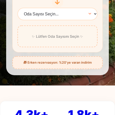
→
✨ Lütfen Oda Sayısını Seçin ✨
🎁 Erken rezervasyon: %20'ye varan indirim
4.3k+
1.8k+