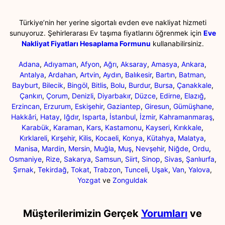
Türkiye’nin her yerine sigortalı evden eve nakliyat hizmeti
sunuyoruz. Şehirlerarası Ev taşıma fiyatlarını öğrenmek için
Eve
Nakliyat Fiyatları Hesaplama Formunu
kullanabilirsiniz.
Adana
,
Adıyaman
,
Afyon
,
Ağrı
,
Aksaray
,
Amasya
,
Ankara
,
Antalya
,
Ardahan
,
Artvin
,
Aydın
,
Balıkesir
,
Bartın
,
Batman
,
Bayburt
,
Bilecik
,
Bingöl
,
Bitlis
,
Bolu
,
Burdur
,
Bursa
,
Çanakkale
,
Çankırı
,
Çorum
,
Denizli
,
Diyarbakır
,
Düzce
,
Edirne
,
Elazığ
,
Erzincan
,
Erzurum
,
Eskişehir
,
Gaziantep
,
Giresun
,
Gümüşhane
,
Hakkâri
,
Hatay
,
Iğdır
,
Isparta
,
İstanbul
,
İzmir
,
Kahramanmaraş
,
Karabük
,
Karaman
,
Kars
,
Kastamonu
,
Kayseri
,
Kırıkkale
,
Kırklareli
,
Kırşehir
,
Kilis
,
Kocaeli
,
Konya
,
Kütahya
,
Malatya
,
Manisa
,
Mardin
,
Mersin
,
Muğla
,
Muş
,
Nevşehir
,
Niğde
,
Ordu
,
Osmaniye
,
Rize
,
Sakarya
,
Samsun
,
Siirt
,
Sinop
,
Sivas
,
Şanlıurfa
,
Şırnak
,
Tekirdağ
,
Tokat
,
Trabzon
,
Tunceli
,
Uşak
,
Van
,
Yalova
,
Yozgat
ve
Zonguldak
Müşterilerimizin Gerçek
Yorumları
ve