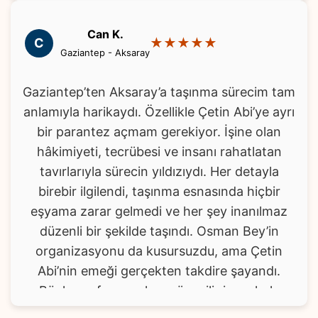
Can K.
C
★★★★★
Gaziantep - Aksaray
Gaziantep’ten Aksaray’a taşınma sürecim tam
anlamıyla harikaydı. Özellikle Çetin Abi’ye ayrı
bir parantez açmam gerekiyor. İşine olan
hâkimiyeti, tecrübesi ve insanı rahatlatan
tavırlarıyla sürecin yıldızıydı. Her detayla
birebir ilgilendi, taşınma esnasında hiçbir
eşyama zarar gelmedi ve her şey inanılmaz
düzenli bir şekilde taşındı. Osman Bey’in
organizasyonu da kusursuzdu, ama Çetin
Abi’nin emeği gerçekten takdire şayandı.
Böyle profesyonel ve güvenilir insanlarla
çalışmak büyük bir şanstı. Herkese gönül