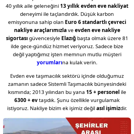
40 yıllık aile geleneğini
13 yıllık evden eve nakliyat
deneyimi ile taçlandırdık. Düşük karbon
emisyonuna sahip olan
Euro 6 standartlı çevreci
nakliye araçlarımızla
ve
evden eve nakliye
sigortası
güvencesiyle
Elazığ
başta olmak üzere 81
ilde gece-gündüz hizmet veriyoruz. Sadece bize
değil yaptığımız işten memnun mutlu müşteri
yorumları
na kulak verin.
Evden eve taşımacılık sektörü içinde olduğumuz
zamanın sadece Sistemli Taşımacılık bünyesindeki
kısmında; 2013 yılından bu yana
15 + personel
ile
6300 + ev
taşıdık. Şunu özellikle vurgulamak
istiyoruz. Nakliye bizim ek işimiz değil
asıl işimiz
dir.