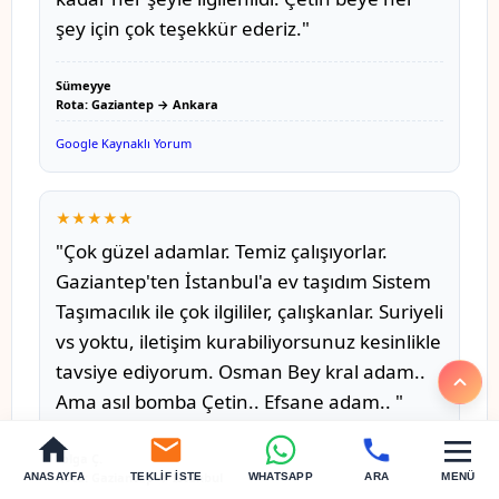
şey için çok teşekkür ederiz."
Sümeyye
Rota: Gaziantep → Ankara
Google Kaynaklı Yorum
★★★★★
"Çok güzel adamlar. Temiz çalışıyorlar.
Gaziantep'ten İstanbul'a ev taşıdım Sistem
Taşımacılık ile çok ilgililer, çalışkanlar. Suriyeli
vs yoktu, iletişim kurabiliyorsunuz kesinlikle
tavsiye ediyorum. Osman Bey kral adam..
Ama asıl bomba Çetin.. Efsane adam.. "
Tolga Ç.
Rota: Gaziantep → İstanbul
ANASAYFA
TEKLIF İSTE
WHATSAPP
ARA
MENÜ