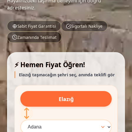
Hayalinizdeki taşınma deneyimi için doğru
adrestesiniz.
Sabit Fiyat Garantisi
Sigortalı Nakliye
Zamanında Teslimat
⚡ Hemen Fiyat Öğren!
Elazığ taşınacağın şehri seç, anında teklifi gör
Elazığ
⟷