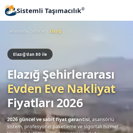
Sistemli Taşımacılık
®
Anasayfa
Şehirler
Elazığ
Elazığ'dan 80 ile
Elazığ Şehirlerarası
Evden Eve Nakliyat
Fiyatları 2026
2026 güncel ve sabit fiyat garantisi
, asansörlü
sistem, profesyonel paketleme ve sigortalı hizmet...