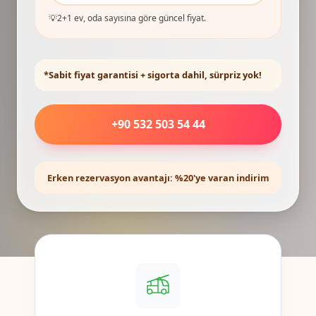
💡
2+1 ev, oda sayısına göre güncel fiyat.
*Sabit fiyat garantisi + sigorta dahil, sürpriz yok!
+90 532 503 54 44
Erken rezervasyon avantajı: %20'ye varan indirim