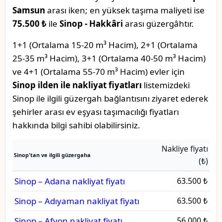
Samsun
arası iken; en yüksek taşıma maliyeti ise
75.500 ₺
ile
Sinop - Hakkâri
arası güzergâhtır.
1+1 (Ortalama 15-20 m³ Hacim), 2+1 (Ortalama
25-35 m³ Hacim), 3+1 (Ortalama 40-50 m³ Hacim)
ve 4+1 (Ortalama 55-70 m³ Hacim) evler için
Sinop ilden ile nakliyat fiyatları
listemizdeki
Sinop ile ilgili güzergah bağlantısını ziyaret ederek
şehirler arası ev eşyası taşımacılığı fiyatları
hakkında bilgi sahibi olabilirsiniz.
Nakliye fiyatı
Sinop'tan ve ilgili güzergaha
(₺)
Sinop – Adana nakliyat fiyatı
63.500 ₺
Sinop – Adıyaman nakliyat fiyatı
63.500 ₺
Sinop – Afyon nakliyat fiyatı
56.000 ₺