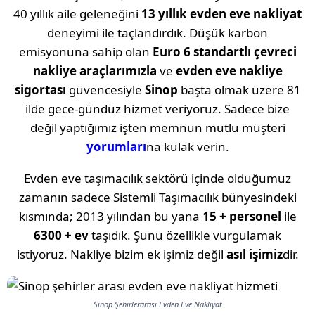
40 yıllık aile geleneğini
13 yıllık evden eve nakliyat
deneyimi ile taçlandırdık. Düşük karbon
emisyonuna sahip olan
Euro 6 standartlı çevreci
nakliye araçlarımızla
ve
evden eve nakliye
sigortası
güvencesiyle
Sinop
başta olmak üzere 81
ilde gece-gündüz hizmet veriyoruz. Sadece bize
değil yaptığımız işten memnun mutlu müşteri
yorumları
na kulak verin.
Evden eve taşımacılık sektörü içinde olduğumuz
zamanın sadece Sistemli Taşımacılık bünyesindeki
kısmında; 2013 yılından bu yana
15 + personel
ile
6300 + ev
taşıdık. Şunu özellikle vurgulamak
istiyoruz. Nakliye bizim ek işimiz değil
asıl işimiz
dir.
Sinop Şehirlerarası Evden Eve Nakliyat