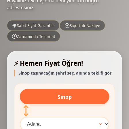
Hayalinizdeki taşınma deneyimi için doğru
adrestesiniz.
Sabit Fiyat Garantisi
Sigortalı Nakliye
Zamanında Teslimat
⚡ Hemen Fiyat Öğren!
Sinop taşınacağın şehri seç, anında teklifi gör
Sinop
⟷