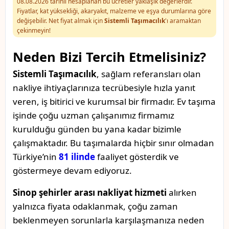
08.08.2026 tarihli hesaplanan bu ücretler yaklaşık değerlerdir.
Fiyatlar, kat yüksekliği, akaryakıt, malzeme ve eşya durumlarına göre
değişebilir. Net fiyat almak için
Sistemli Taşımacılık
'ı aramaktan
çekinmeyin!
Neden Bizi Tercih Etmelisiniz?
Sistemli Taşımacılık
, sağlam referansları olan
nakliye ihtiyaçlarınıza tecrübesiyle hızla yanıt
veren, iş bitirici ve kurumsal bir firmadır. Ev taşıma
işinde çoğu uzman çalışanımız firmamız
kurulduğu günden bu yana kadar bizimle
çalışmaktadır. Bu taşımalarda hiçbir sınır olmadan
Türkiye’nin
81 ilinde
faaliyet gösterdik ve
göstermeye devam ediyoruz.
Sinop şehirler arası nakliyat hizmeti
alırken
yalnızca fiyata odaklanmak, çoğu zaman
beklenmeyen sorunlarla karşılaşmanıza neden