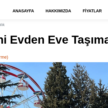
ANASAYFA
HAKKIMIZDA
FIYATLAR
lık
i Evden Eve Taşıma
rme)