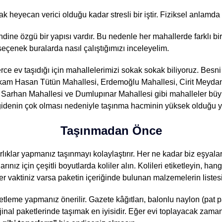
 heyecan verici olduğu kadar stresli bir iştir. Fiziksel anlamda y
ine özgü bir yapısı vardır. Bu nedenle her mahallerde farklı b
çenek buralarda nasıl çalıştığımızı inceleyelim.
rce ev taşıdığı için mahallelerimizi sokak sokak biliyoruz. Besni
am Hasan Tütün Mahallesi, Erdemoğlu Mahallesi, Cirit Meydanı
 Sarhan Mahallesi ve Dumlupınar Mahallesi gibi mahalleler büyük
gidenin çok olması nedeniyle taşınma hacminin yüksek olduğu ye
Taşınmadan Önce
lıklar yapmanız taşınmayı kolaylaştırır. Her ne kadar biz eşyala
rınız için çeşitli boyutlarda koliler alın. Kolileri etiketleyin, ha
r vaktiniz varsa paketin içeriğinde bulunan malzemelerin listesi
ketleme yapmanız önerilir. Gazete kâğıtları, balonlu naylon (pat 
orijinal paketlerinde taşımak en iyisidir. Eğer evi toplayacak zam