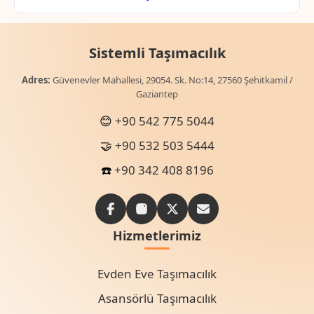
Sistemli Taşımacılık
Adres:
Güvenevler Mahallesi, 29054. Sk. No:14, 27560 Şehitkamil /
Gaziantep
😊
+90 542 775 5044
🤝
+90 532 503 5444
☎️
+90 342 408 8196
Hizmetlerimiz
Evden Eve Taşımacılık
Asansörlü Taşımacılık