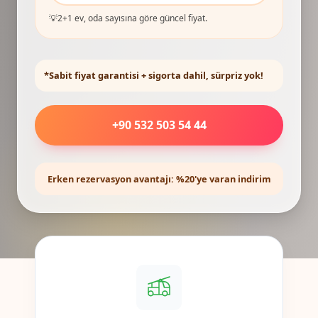
💡
2+1 ev, oda sayısına göre güncel fiyat.
*Sabit fiyat garantisi + sigorta dahil, sürpriz yok!
+90 532 503 54 44
Erken rezervasyon avantajı: %20'ye varan indirim