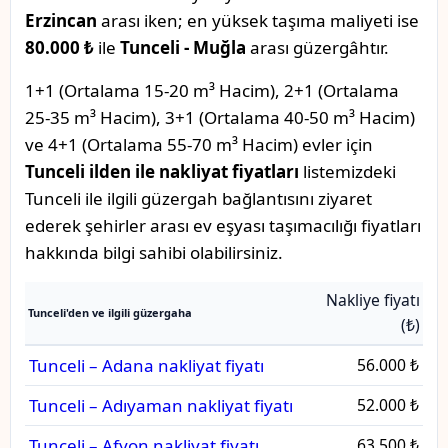
Erzincan
arası iken; en yüksek taşıma maliyeti ise
80.000 ₺
ile
Tunceli - Muğla
arası güzergâhtır.
1+1 (Ortalama 15-20 m³ Hacim), 2+1 (Ortalama
25-35 m³ Hacim), 3+1 (Ortalama 40-50 m³ Hacim)
ve 4+1 (Ortalama 55-70 m³ Hacim) evler için
Tunceli ilden ile nakliyat fiyatları
listemizdeki
Tunceli ile ilgili güzergah bağlantısını ziyaret
ederek şehirler arası ev eşyası taşımacılığı fiyatları
hakkında bilgi sahibi olabilirsiniz.
Nakliye fiyatı
Tunceli'den ve ilgili güzergaha
(₺)
Tunceli – Adana nakliyat fiyatı
56.000 ₺
Tunceli – Adıyaman nakliyat fiyatı
52.000 ₺
Tunceli – Afyon nakliyat fiyatı
63.500 ₺