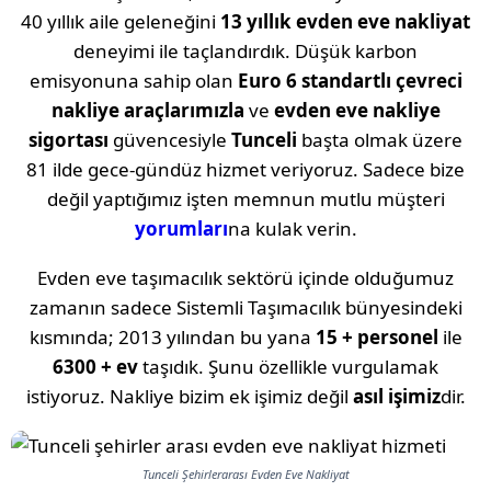
40 yıllık aile geleneğini
13 yıllık evden eve nakliyat
deneyimi ile taçlandırdık. Düşük karbon
emisyonuna sahip olan
Euro 6 standartlı çevreci
nakliye araçlarımızla
ve
evden eve nakliye
sigortası
güvencesiyle
Tunceli
başta olmak üzere
81 ilde gece-gündüz hizmet veriyoruz. Sadece bize
değil yaptığımız işten memnun mutlu müşteri
yorumları
na kulak verin.
Evden eve taşımacılık sektörü içinde olduğumuz
zamanın sadece Sistemli Taşımacılık bünyesindeki
kısmında; 2013 yılından bu yana
15 + personel
ile
6300 + ev
taşıdık. Şunu özellikle vurgulamak
istiyoruz. Nakliye bizim ek işimiz değil
asıl işimiz
dir.
Tunceli Şehirlerarası Evden Eve Nakliyat