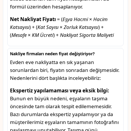
formül üzerinden hesaplanıyor.
Net Nakliyat Fiyatı
= (
Eşya Hacmi
×
Hacim
Katsayısı
) + (
Kat Sayısı
×
Zorluk Katsayısı
) +
(
Mesafe
×
KM Ücreti
) +
Nakliyat Sigorta Maliyeti
Nakliye firmaları neden fiyat değiştiriyor?
Evden eve nakliyatta en sık yaşanan
sorunlardan biri, fiyatın sonradan değişmesidir.
Nedenlerini dört başlıkta inceleyebiliriz:
Ekspertiz yapılamaması veya eksik bilgi:
Bunun en büyük nedeni, eşyaların taşıma
öncesinde tam olarak tespit edilememesidir.
Bazı durumlarda ekspertiz yapılamıyor ya da
müşterilerimiz eşyaların tamamının fotoğrafını
paylaşmayı unutabiliyor. Taşıma günü