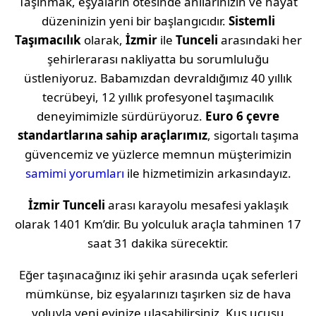
Taşınmak, eşyaların ötesinde anılarınızın ve hayat
düzeninizin yeni bir başlangıcıdır.
Sistemli
Taşımacılık
olarak,
İzmir
ile
Tunceli
arasındaki her
şehirlerarası nakliyatta bu sorumluluğu
üstleniyoruz. Babamızdan devraldığımız 40 yıllık
tecrübeyi, 12 yıllık profesyonel taşımacılık
deneyimimizle sürdürüyoruz.
Euro 6 çevre
standartlarına sahip araçlarımız
, sigortalı taşıma
güvencemiz ve yüzlerce memnun müşterimizin
samimi yorumları
ile hizmetimizin arkasındayız.
İzmir
Tunceli
arası karayolu mesafesi yaklaşık
olarak
1401 Km
’dir. Bu yolculuk araçla tahminen
17
saat 31 dakika
sürecektir.
Eğer taşınacağınız iki şehir arasında uçak seferleri
mümkünse, biz eşyalarınızı taşırken siz de hava
yoluyla yeni evinize ulaşabilirsiniz. Kuş uçuşu