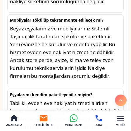
nakliye şirketinin sorumluğunda değildir.
Mobilyalar sökülüp tekrar monte edilecek mi?
Beyaz eşyalarınız ve mobilyalarınız Sistemli
Taşımacılık tarafından sökülür ve paketlenir.
Yeni evinizde de kurulur ve montajı yapılır. Bu
hizmet evden eve nakliyat hizmetine dâhildir.
Ancak store perde, avize, klima ve televizyon
kurulumu teknik servislerin işidir. Nakliye
firmaları bu montajlardan sorumlu değildir.
Eşyalarımı kendim paketleyebilir miyim?
Tabii ki, evden eve nakliyat hizmeti alırken
beyaz eşyalar ve mobilyalar dışındaki ufak tefek
eşyaları sizin paketlemeniz beklenir. Tüm
ANASAYFA
TEKLIF İSTE
WHATSAPP
ARA
MENÜ
eşyaların sizin tarafından paketlenmesi ve