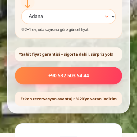
⟷
💡
2+1 ev, oda sayısına göre güncel fiyat.
*Sabit fiyat garantisi + sigorta dahil, sürpriz yok!
+90 532 503 54 44
Erken rezervasyon avantajı: %20'ye varan indirim