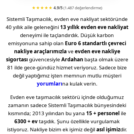
★★★★★
4.9/5
(1.487 değerlendirme)
Sistemli Taşımacılık, evden eve nakliyat sektöründe
40 yıllık aile geleneğini
13 yıllık evden eve nakliyat
deneyimi ile taçlandırdık. Düşük karbon
emisyonuna sahip olan
Euro 6 standartlı çevreci
nakliye araçlarımızla
ve
evden eve nakliye
sigortası
güvencesiyle
Ardahan
başta olmak üzere
81 ilde gece-gündüz hizmet veriyoruz. Sadece bize
değil yaptığımız işten memnun mutlu müşteri
yorumları
na kulak verin.
Evden eve taşımacılık sektörü içinde olduğumuz
zamanın sadece Sistemli Taşımacılık bünyesindeki
kısmında; 2013 yılından bu yana
15 + personel
ile
6300 + ev
taşıdık. Şunu özellikle vurgulamak
istiyoruz. Nakliye bizim ek işimiz değil
asıl işimiz
dir.