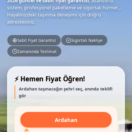
2026 güncel ve sabit fiyat garantisi
, asansörlü
sistem, profesyonel paketleme ve sigortalı hizmet...
Hayalinizdeki taşınma deneyimi için doğru
adrestesiniz.
Sabit Fiyat Garantisi
Sigortalı Nakliye
Zamanında Teslimat
⚡ Hemen Fiyat Öğren!
Ardahan taşınacağın şehri seç, anında teklifi
gör
Ardahan