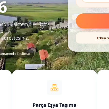
6
nsörlü sistem,
..
 adrestesiniz.
Erken r
amanında Teslimat
Parça Eşya Taşıma