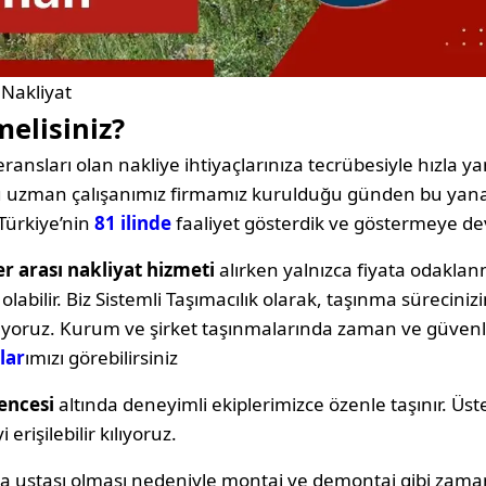
Nakliyat
melisiniz?
ransları olan nakliye ihtiyaçlarınıza tecrübesiyle hızla yan
oğu uzman çalışanımız firmamız kurulduğu günden bu yana
Türkiye’nin
81 ilinde
faaliyet gösterdik ve göstermeye d
r arası nakliyat hizmeti
alırken yalnızca fiyata odakl
labilir. Biz Sistemli Taşımacılık olarak, taşınma sürecin
ıyoruz. Kurum ve şirket taşınmalarında zaman ve güvenli
lar
ımızı görebilirsiniz
encesi
altında deneyimli ekiplerimizce özenle taşınır. Üst
erişilebilir kılıyoruz.
ya ustası olması nedeniyle montaj ve demontaj gibi zama