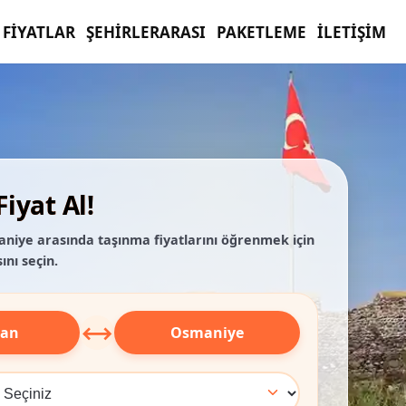
FIYATLAR
ŞEHIRLERARASI
PAKETLEME
İLETIŞIM
iyat Al!
niye arasında taşınma fiyatlarını öğrenmek için
ını seçin.
⟷
han
Osmaniye