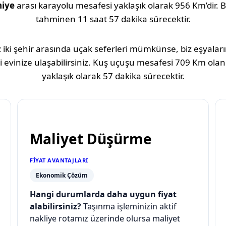
iye
arası karayolu mesafesi yaklaşık olarak
956 Km
’dir.
tahminen
11 saat 57 dakika
sürecektir.
 iki şehir arasında uçak seferleri mümkünse, biz eşyaların
 evinize ulaşabilirsiniz. Kuş uçuşu mesafesi
709 Km
olan
yaklaşık olarak
57 dakika
sürecektir.
Maliyet Düşürme
FIYAT AVANTAJLARI
Ekonomik Çözüm
Hangi durumlarda daha uygun fiyat
alabilirsiniz?
Taşınma işleminizin aktif
nakliye rotamız üzerinde olursa maliyet