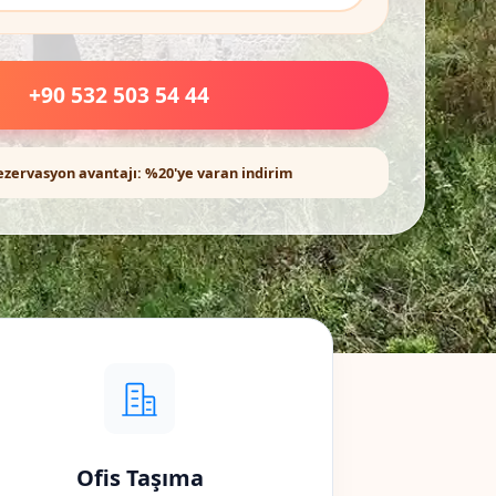
+90 532 503 54 44
ezervasyon avantajı: %20'ye varan indirim
Ofis Taşıma