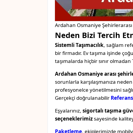
Ardahan Osmaniye Şehirlerarası 
Neden Bizi Tercih Et
Sistemli Taşımacılık
, sağlam refe
bir firmadır. Ev taşıma işinde ç
taşımalarda hiçbir sınır olmadan 
Ardahan Osmaniye arası şehirle
sorunlarla karşılaşmanıza neden o
profesyonelce yönetilmesini sağl
Gerçekçi doğrulanabilir
Referans
Eşyalarınız,
sigortalı taşıma güv
seçeneklerimiz
sayesinde kaliteyi 
Paketleme
, ekiplerimizde mobil