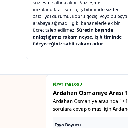
sözleşme altına alınır. Sözleşme
imzalandıktan sonra, iş bitiminde sizden
asla "yol durumu, köprü geçişi veya bu eşya
arabaya sığmadı" gibi bahanelerle ek bir
ücret talep edilmez.
Sürecin başında
anlaştığımız rakam neyse, iş bitiminde
ödeyeceğiniz sabit rakam odur.
FIYAT TABLOSU
Ardahan Osmaniye Arası 1+1
Ardahan Osmaniye arasında 1+1, 2+
sorulara cevap olması için
Ardaha
Eşya Boyutu