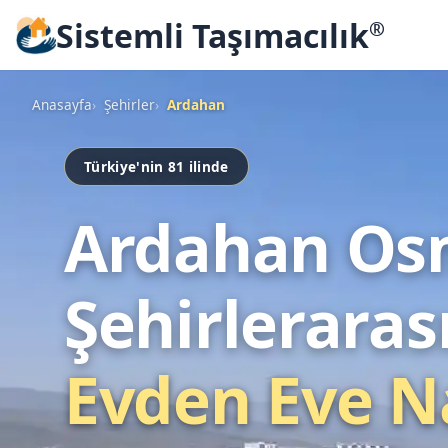
Sistemli Taşımacılık
®
Anasayfa
Şehirler
Ardahan
Türkiye'nin 81 ilinde
Ardahan Os
Şehirleraras
Evden Eve N