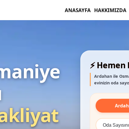
ANASAYFA
HAKKIMIZDA
maniye
⚡ Hemen F
Ardahan ile Osma
evinizin oda sayıs
ı
Arda
akliyat