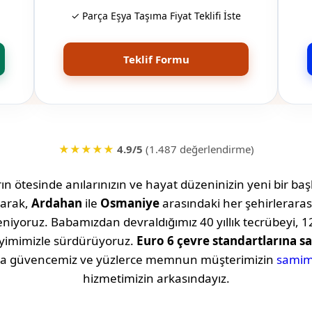
✓ Parça Eşya Taşıma Fiyat Teklifi İste
Teklif Formu
★★★★★
4.9/5
(1.487 değerlendirme)
n ötesinde anılarınızın ve hayat düzeninizin yeni bir başl
arak,
Ardahan
ile
Osmaniye
arasındaki her şehirleraras
iyoruz. Babamızdan devraldığımız 40 yıllık tecrübeyi, 12
eyimimizle sürdürüyoruz.
Euro 6 çevre standartlarına sa
şıma güvencemiz ve yüzlerce memnun müşterimizin
samim
hizmetimizin arkasındayız.