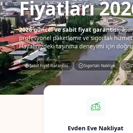
Fiyatları 202
2026 güncel ve sabit fiyat garantisi
, asa
profesyonel paketleme ve sigortalı hizmet.
Hayalinizdeki taşınma deneyimi için doğru
Sabit Fiyat Garantisi
Sigortalı Nakliye
Z
Evden Eve Nakliyat