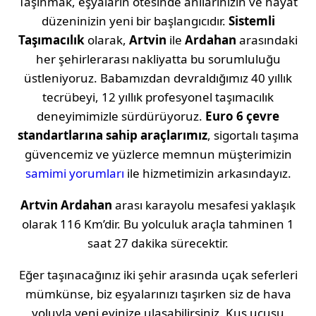
Taşınmak, eşyaların ötesinde anılarınızın ve hayat
düzeninizin yeni bir başlangıcıdır.
Sistemli
Taşımacılık
olarak,
Artvin
ile
Ardahan
arasındaki
her şehirlerarası nakliyatta bu sorumluluğu
üstleniyoruz. Babamızdan devraldığımız 40 yıllık
tecrübeyi, 12 yıllık profesyonel taşımacılık
deneyimimizle sürdürüyoruz.
Euro 6 çevre
standartlarına sahip araçlarımız
, sigortalı taşıma
güvencemiz ve yüzlerce memnun müşterimizin
samimi yorumları
ile hizmetimizin arkasındayız.
Artvin
Ardahan
arası karayolu mesafesi yaklaşık
olarak
116 Km
’dir. Bu yolculuk araçla tahminen
1
saat 27 dakika
sürecektir.
Eğer taşınacağınız iki şehir arasında uçak seferleri
mümkünse, biz eşyalarınızı taşırken siz de hava
yoluyla yeni evinize ulaşabilirsiniz. Kuş uçuşu