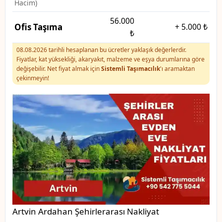
Hacim)
56.000
Ofis Taşıma
+
5.000 ₺
₺
08.08.2026 tarihli hesaplanan bu ücretler yaklaşık değerlerdir.
Fiyatlar, kat yüksekliği, akaryakıt, malzeme ve eşya durumlarına göre
değişebilir. Net fiyat almak için
Sistemli Taşımacılık
'ı aramaktan
çekinmeyin!
Artvin Ardahan Şehirlerarası Nakliyat