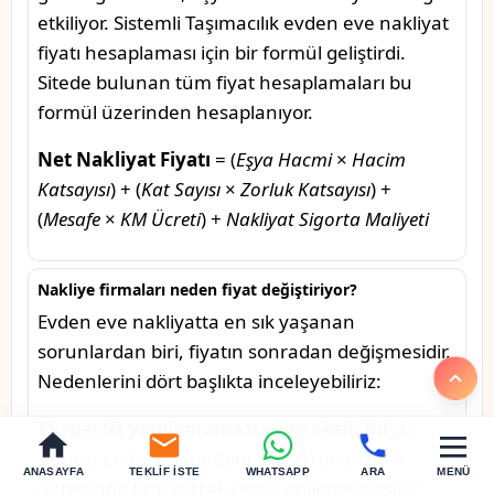
etkiliyor. Sistemli Taşımacılık evden eve nakliyat
fiyatı hesaplaması için bir formül geliştirdi.
Sitede bulunan tüm fiyat hesaplamaları bu
formül üzerinden hesaplanıyor.
Net Nakliyat Fiyatı
= (
Eşya Hacmi
×
Hacim
Katsayısı
) + (
Kat Sayısı
×
Zorluk Katsayısı
) +
(
Mesafe
×
KM Ücreti
) +
Nakliyat Sigorta Maliyeti
Nakliye firmaları neden fiyat değiştiriyor?
Evden eve nakliyatta en sık yaşanan
sorunlardan biri, fiyatın sonradan değişmesidir.
Nedenlerini dört başlıkta inceleyebiliriz:
Ekspertiz yapılamaması veya eksik bilgi:
Bunun en büyük nedeni, eşyaların taşıma
ANASAYFA
TEKLIF İSTE
WHATSAPP
ARA
MENÜ
öncesinde tam olarak tespit edilememesidir.