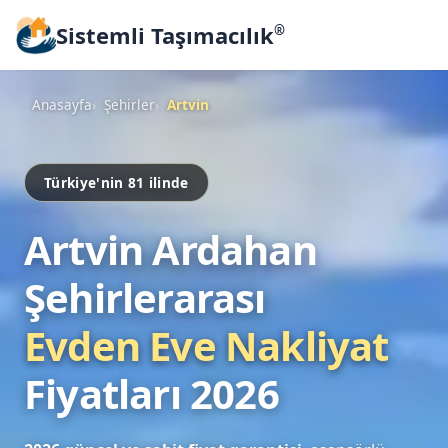
Sistemli Taşımacılık
®
Anasayfa
Şehirler
Artvin
Türkiye'nin 81 ilinde
Artvin Ardahan
Şehirlerarası
Evden Eve Nakliyat
Fiyatları 2026