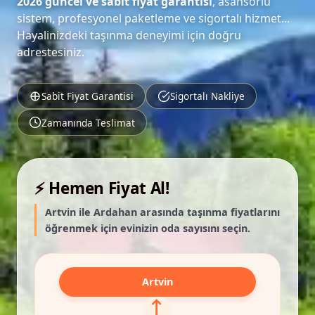
2026 güncel ve sabit fiyat garantisi
, asansörlü
sistem, profesyonel paketleme ve sigortalı hizmet...
Hayalinizdeki taşınma deneyimi için doğru
adrestesiniz.
Sabit Fiyat Garantisi
Sigortalı Nakliye
Zamanında Teslimat
⚡ Hemen Fiyat Al!
Artvin ile Ardahan arasında taşınma fiyatlarını
öğrenmek için evinizin oda sayısını seçin.
Artvin
⟷