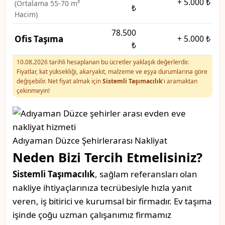
+
5.000 ₺
(Ortalama 55-70 m³
₺
Hacim)
78.500
Ofis Taşıma
+
5.000 ₺
₺
10.08.2026 tarihli hesaplanan bu ücretler yaklaşık değerlerdir.
Fiyatlar, kat yüksekliği, akaryakıt, malzeme ve eşya durumlarına göre
değişebilir. Net fiyat almak için
Sistemli Taşımacılık
'ı aramaktan
çekinmeyin!
Adıyaman Düzce Şehirlerarası Nakliyat
Neden Bizi Tercih Etmelisiniz?
Sistemli Taşımacılık
, sağlam referansları olan
nakliye ihtiyaçlarınıza tecrübesiyle hızla yanıt
veren, iş bitirici ve kurumsal bir firmadır. Ev taşıma
işinde çoğu uzman çalışanımız firmamız