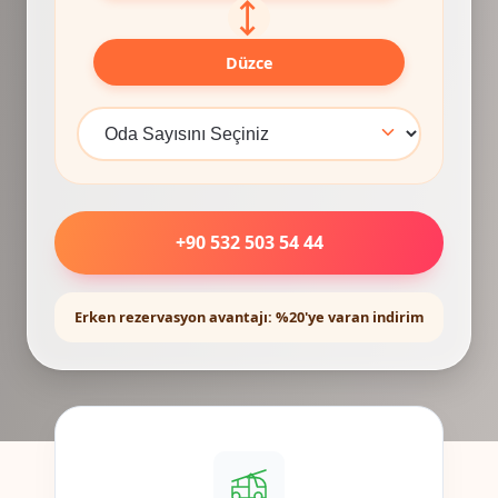
⟷
Düzce
+90 532 503 54 44
Erken rezervasyon avantajı: %20'ye varan indirim