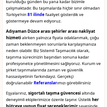
kurulduğu günden bu yana kadar bizimle
çalışmaktadır. Bu taşımalarda hiçbir sınır olmadan
Türkiye’nin
81 ilinde
faaliyet gösterdik ve
göstermeye devam ediyoruz.
Adıyaman Düzce arası şehirler arası nakliyat
hizmeti
alırken yalnızca fiyata odaklanmak, çoğu
zaman beklenmeyen sorunlarla karşılaşmanıza
neden olabilir. Biz Sistemli Taşımacılık olarak,
taşınma sürecinizin başından sonuna kadar
profesyonelce yönetilmesini sağlıyoruz. Kurum ve
şirket taşınmalarında zaman ve güvenlik
hassasiyetinin farkındayız. Gerçekçi
doğrulanabilir
Referanslar
ımızı görebilirsiniz
Eşyalarınız,
sigortalı taşıma güvencesi
altında
deneyimli ekiplerimizce özenle taşınır. Üstelik
her
bütçeye uygun fiyat seçeneklerimiz
sayesinde