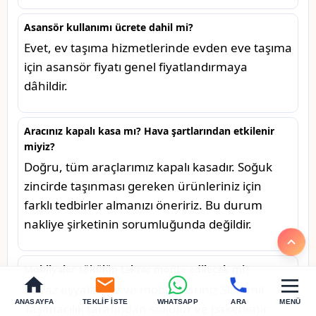
Asansör kullanımı ücrete dahil mi?
Evet, ev taşıma hizmetlerinde evden eve taşıma
için asansör fiyatı genel fiyatlandırmaya
dâhildir.
Aracınız kapalı kasa mı? Hava şartlarından etkilenir
miyiz?
Doğru, tüm araçlarımız kapalı kasadır. Soğuk
zincirde taşınması gereken ürünleriniz için
farklı tedbirler almanızı öneririz. Bu durum
nakliye şirketinin sorumluğunda değildir.
Mobilyalar sökülüp tekrar monte edilecek mi?
Beyaz eşyalarınız ve mobilyalarınız Sistemli
ANASAYFA
TEKLIF İSTE
WHATSAPP
ARA
MENÜ
Taşımacılık tarafından sökülür ve paketlenir.