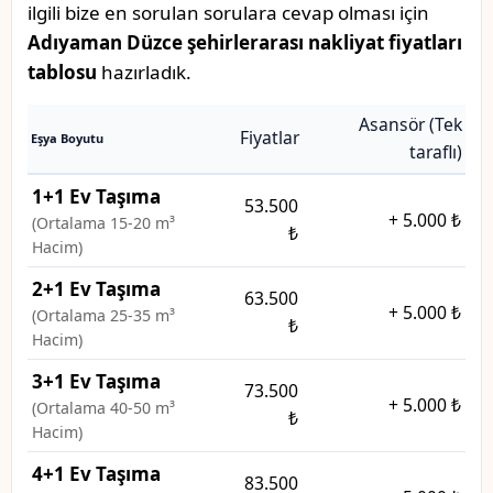
ilgili bize en sorulan sorulara cevap olması için
Adıyaman Düzce şehirlerarası nakliyat fiyatları
tablosu
hazırladık.
Asansör (Tek
Fiyatlar
Eşya Boyutu
taraflı)
1+1 Ev Taşıma
53.500
+
5.000 ₺
(Ortalama 15-20 m³
₺
Hacim)
2+1 Ev Taşıma
63.500
+
5.000 ₺
(Ortalama 25-35 m³
₺
Hacim)
3+1 Ev Taşıma
73.500
+
5.000 ₺
(Ortalama 40-50 m³
₺
Hacim)
4+1 Ev Taşıma
83.500