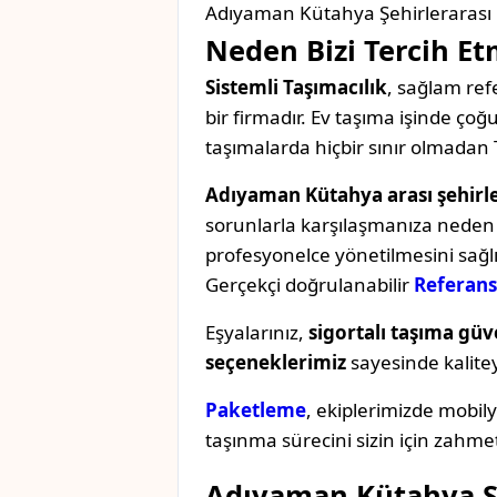
Adıyaman Kütahya Şehirlerarası 
Neden Bizi Tercih Et
Sistemli Taşımacılık
, sağlam refe
bir firmadır. Ev taşıma işinde ç
taşımalarda hiçbir sınır olmadan 
Adıyaman Kütahya arası şehirle
sorunlarla karşılaşmanıza neden o
profesyonelce yönetilmesini sağl
Gerçekçi doğrulanabilir
Referans
Eşyalarınız,
sigortalı taşıma güv
seçeneklerimiz
sayesinde kaliteyi 
Paketleme
, ekiplerimizde mobil
taşınma sürecini sizin için zahmet
Adıyaman Kütahya Şe