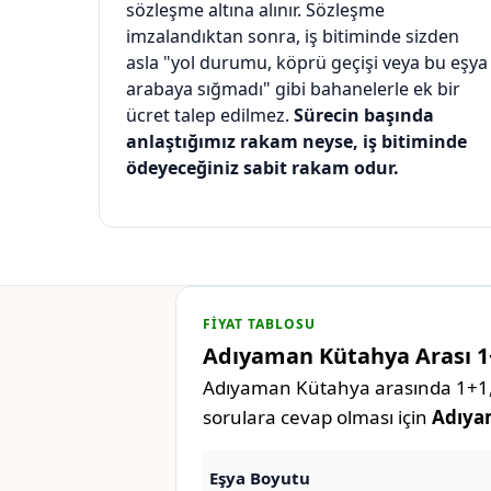
sözleşme altına alınır. Sözleşme
imzalandıktan sonra, iş bitiminde sizden
asla "yol durumu, köprü geçişi veya bu eşya
arabaya sığmadı" gibi bahanelerle ek bir
ücret talep edilmez.
Sürecin başında
anlaştığımız rakam neyse, iş bitiminde
ödeyeceğiniz sabit rakam odur.
FIYAT TABLOSU
Adıyaman Kütahya Arası 1+1
Adıyaman Kütahya arasında 1+1, 2+
sorulara cevap olması için
Adıyam
Eşya Boyutu