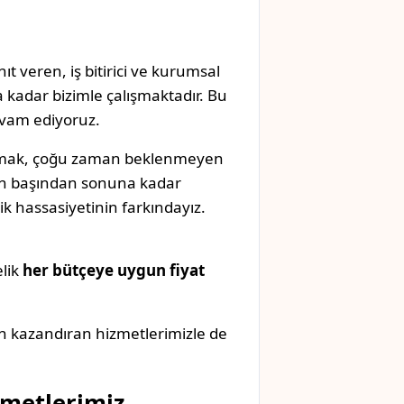
ıt veren, iş bitirici ve kurumsal
 kadar bizimle çalışmaktadır. Bu
evam ediyoruz.
anmak, çoğu zaman beklenmeyen
izin başından sonuna kadar
k hassasiyetinin farkındayız.
elik
her bütçeye uygun fiyat
n kazandıran hizmetlerimizle de
zmetlerimiz