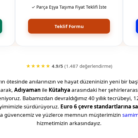
✓ Parça Eşya Taşıma Fiyat Teklifi İste
Teklif Formu
★★★★★
4.9/5
(1.487 değerlendirme)
n ötesinde anılarınızın ve hayat düzeninizin yeni bir başl
larak,
Adıyaman
ile
Kütahya
arasındaki her şehirleraras
iyoruz. Babamızdan devraldığımız 40 yıllık tecrübeyi, 12
eyimimizle sürdürüyoruz.
Euro 6 çevre standartlarına sa
şıma güvencemiz ve yüzlerce memnun müşterimizin
samim
hizmetimizin arkasındayız.