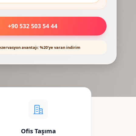
+90 532 503 54 44
ezervasyon avantajı: %20'ye varan indirim
Ofis Taşıma