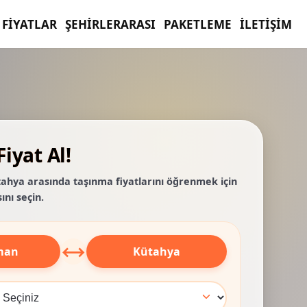
FIYATLAR
ŞEHIRLERARASI
PAKETLEME
İLETIŞIM
iyat Al!
ahya arasında taşınma fiyatlarını öğrenmek için
ını seçin.
⟷
man
Kütahya