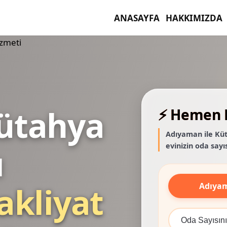
ANASAYFA
HAKKIMIZDA
ütahya
⚡ Hemen F
Adıyaman ile Küt
evinizin oda sayıs
ı
Adıya
akliyat