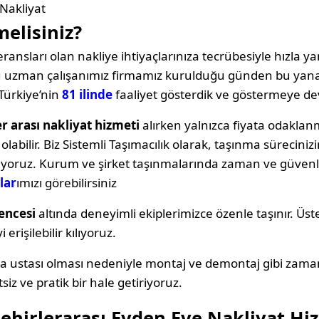
Nakliyat
melisiniz?
ransları olan nakliye ihtiyaçlarınıza tecrübesiyle hızla yan
oğu uzman çalışanımız firmamız kurulduğu günden bu yana
Türkiye’nin
81 ilinde
faaliyet gösterdik ve göstermeye d
r arası nakliyat hizmeti
alırken yalnızca fiyata odakl
labilir. Biz Sistemli Taşımacılık olarak, taşınma sürecin
ıyoruz. Kurum ve şirket taşınmalarında zaman ve güvenli
lar
ımızı görebilirsiniz
encesi
altında deneyimli ekiplerimizce özenle taşınır. Üst
erişilebilir kılıyoruz.
ya ustası olması nedeniyle montaj ve demontaj gibi zama
siz ve pratik bir hale getiriyoruz.
hirlerarası Evden Eve Nakliyat Hi