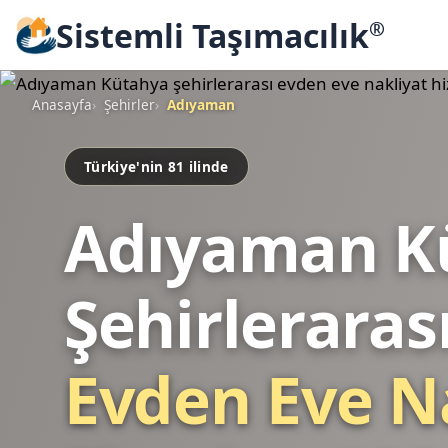
Sistemli Taşımacılık
®
Anasayfa
Şehirler
Adıyaman
Türkiye'nin 81 ilinde
Adıyaman K
Şehirleraras
Evden Eve N