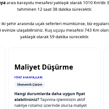
hya
arası karayolu mesafesi yaklaşık olarak
1010 Km
’dir.
tahminen
12 saat 38 dakika
sürecektir.
 iki şehir arasında uçak seferleri mümkünse, biz eşyaların
 evinize ulaşabilirsiniz. Kuş uçuşu mesafesi
743 Km
olan
yaklaşık olarak
59 dakika
sürecektir.
Maliyet Düşürme
FIYAT AVANTAJLARI
Ekonomik Çözüm
Hangi durumlarda daha uygun fiyat
alabilirsiniz?
Taşınma işleminizin aktif
nakliye rotamız üzerinde olursa maliyet