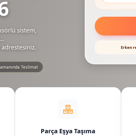
6
nsörlü sistem,
..
 adrestesiniz.
Erken r
amanında Teslimat
Parça Eşya Taşıma