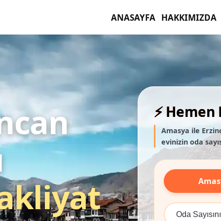
ANASAYFA
HAKKIMIZDA
ncan
⚡ Hemen F
Amasya ile Erzin
evinizin oda sayıs
ı
Amas
akliyat