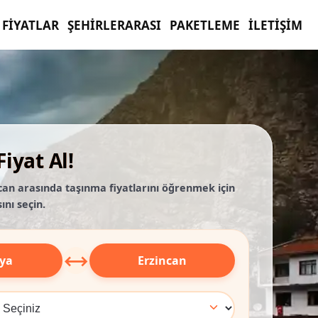
FIYATLAR
ŞEHIRLERARASI
PAKETLEME
İLETIŞIM
iyat Al!
can arasında taşınma fiyatlarını öğrenmek için
ını seçin.
⟷
ya
Erzincan