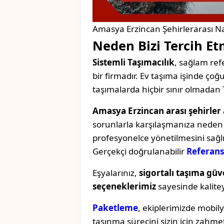
Amasya Erzincan Şehirlerarası Na
Neden Bizi Tercih Et
Sistemli Taşımacılık
, sağlam refe
bir firmadır. Ev taşıma işinde ç
taşımalarda hiçbir sınır olmadan 
Amasya Erzincan arası şehirler 
sorunlarla karşılaşmanıza neden o
profesyonelce yönetilmesini sağl
Gerçekçi doğrulanabilir
Referans
Eşyalarınız,
sigortalı taşıma güv
seçeneklerimiz
sayesinde kaliteyi 
Paketleme
, ekiplerimizde mobil
taşınma sürecini sizin için zahmet