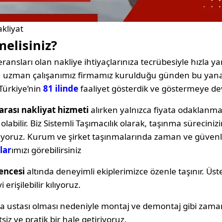
kliyat
melisiniz?
ransları olan nakliye ihtiyaçlarınıza tecrübesiyle hızla yan
oğu uzman çalışanımız firmamız kurulduğu günden bu yana
Türkiye’nin
81 ilinde
faaliyet gösterdik ve göstermeye d
arası nakliyat hizmeti
alırken yalnızca fiyata odaklan
labilir. Biz Sistemli Taşımacılık olarak, taşınma sürecin
ıyoruz. Kurum ve şirket taşınmalarında zaman ve güvenli
lar
ımızı görebilirsiniz
encesi
altında deneyimli ekiplerimizce özenle taşınır. Üst
erişilebilir kılıyoruz.
ya ustası olması nedeniyle montaj ve demontaj gibi zama
siz ve pratik bir hale getiriyoruz.