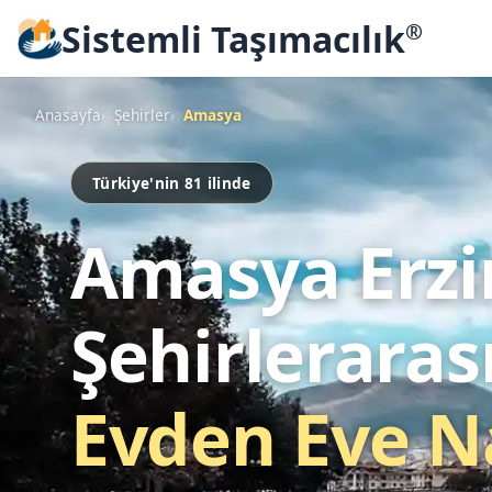
Sistemli Taşımacılık
®
Anasayfa
Şehirler
Amasya
Türkiye'nin 81 ilinde
Amasya Erzi
Şehirleraras
Evden Eve N