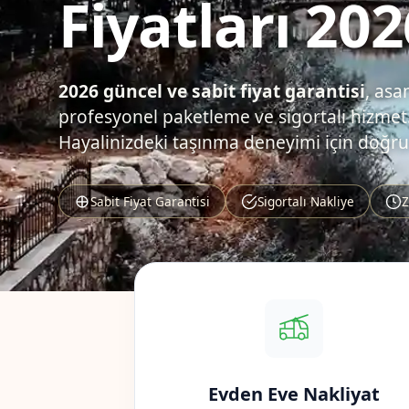
Fiyatları 202
2026 güncel ve sabit fiyat garantisi
, asa
profesyonel paketleme ve sigortalı hizmet.
Hayalinizdeki taşınma deneyimi için doğru
Sabit Fiyat Garantisi
Sigortalı Nakliye
Z
Evden Eve Nakliyat