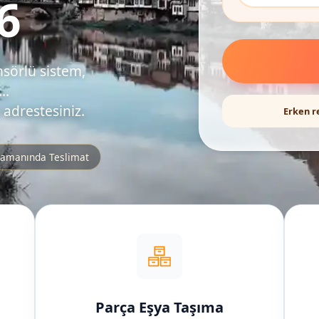
6
nsörlü sistem,
..
 adrestesiniz.
Erken r
amanında Teslimat
Parça Eşya Taşıma