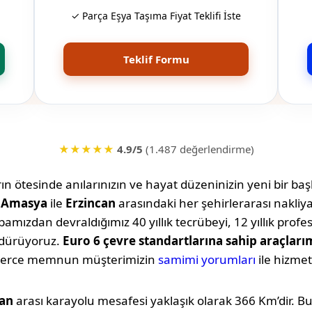
✓ Parça Eşya Taşıma Fiyat Teklifi İste
Teklif Formu
★★★★★
4.9/5
(1.487 değerlendirme)
n ötesinde anılarınızın ve hayat düzeninizin yeni bir başl
,
Amasya
ile
Erzincan
arasındaki her şehirlerarası nakli
amızdan devraldığımız 40 yıllık tecrübeyi, 12 yıllık profe
rdürüyoruz.
Euro 6 çevre standartlarına sahip araçları
lerce memnun müşterimizin
samimi yorumları
ile hizmet
can
arası karayolu mesafesi yaklaşık olarak
366 Km
’dir. 