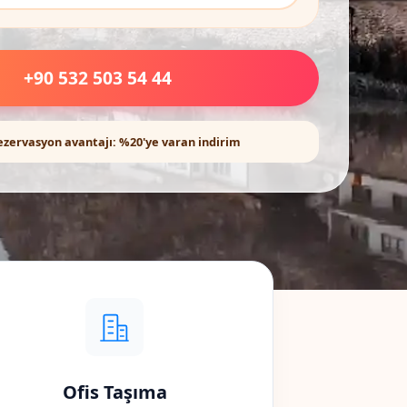
+90 532 503 54 44
ezervasyon avantajı: %20'ye varan indirim
Ofis Taşıma