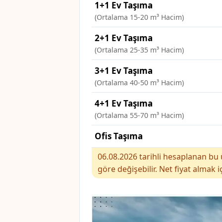
1+1 Ev Taşıma
(Ortalama 15-20 m³ Hacim)
2+1 Ev Taşıma
(Ortalama 25-35 m³ Hacim)
3+1 Ev Taşıma
(Ortalama 40-50 m³ Hacim)
4+1 Ev Taşıma
(Ortalama 55-70 m³ Hacim)
Ofis Taşıma
06.08.2026 tarihli hesaplanan bu ü
göre değişebilir. Net fiyat almak i