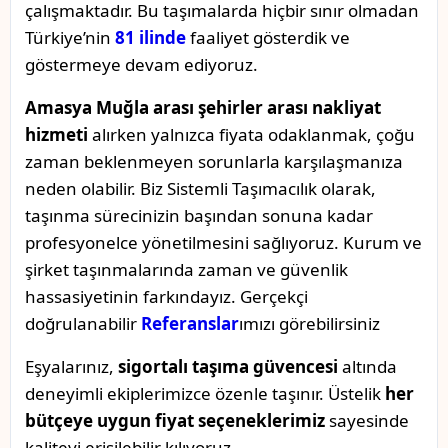
çalışmaktadır. Bu taşımalarda hiçbir sınır olmadan
Türkiye’nin
81 ilinde
faaliyet gösterdik ve
göstermeye devam ediyoruz.
Amasya Muğla arası şehirler arası nakliyat
hizmeti
alırken yalnızca fiyata odaklanmak, çoğu
zaman beklenmeyen sorunlarla karşılaşmanıza
neden olabilir. Biz Sistemli Taşımacılık olarak,
taşınma sürecinizin başından sonuna kadar
profesyonelce yönetilmesini sağlıyoruz. Kurum ve
şirket taşınmalarında zaman ve güvenlik
hassasiyetinin farkındayız. Gerçekçi
doğrulanabilir
Referanslar
ımızı görebilirsiniz
Eşyalarınız,
sigortalı taşıma güvencesi
altında
deneyimli ekiplerimizce özenle taşınır. Üstelik
her
bütçeye uygun fiyat seçeneklerimiz
sayesinde
kaliteyi erişilebilir kılıyoruz.