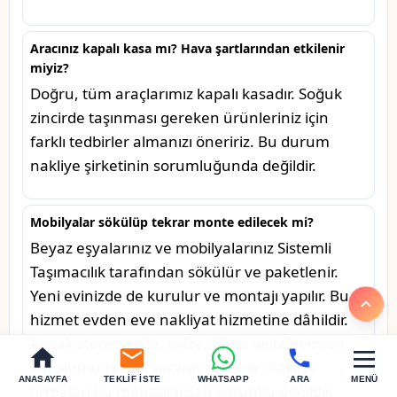
Aracınız kapalı kasa mı? Hava şartlarından etkilenir
miyiz?
Doğru, tüm araçlarımız kapalı kasadır. Soğuk
zincirde taşınması gereken ürünleriniz için
farklı tedbirler almanızı öneririz. Bu durum
nakliye şirketinin sorumluğunda değildir.
Mobilyalar sökülüp tekrar monte edilecek mi?
Beyaz eşyalarınız ve mobilyalarınız Sistemli
Taşımacılık tarafından sökülür ve paketlenir.
Yeni evinizde de kurulur ve montajı yapılır. Bu
hizmet evden eve nakliyat hizmetine dâhildir.
Ancak store perde, avize, klima ve televizyon
kurulumu teknik servislerin işidir. Nakliye
ANASAYFA
TEKLIF İSTE
WHATSAPP
ARA
MENÜ
firmaları bu montajlardan sorumlu değildir.