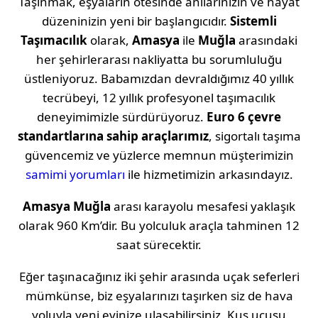
Taşınmak, eşyaların ötesinde anılarınızın ve hayat
düzeninizin yeni bir başlangıcıdır.
Sistemli
Taşımacılık
olarak,
Amasya
ile
Muğla
arasındaki
her şehirlerarası nakliyatta bu sorumluluğu
üstleniyoruz. Babamızdan devraldığımız 40 yıllık
tecrübeyi, 12 yıllık profesyonel taşımacılık
deneyimimizle sürdürüyoruz.
Euro 6 çevre
standartlarına sahip araçlarımız
, sigortalı taşıma
güvencemiz ve yüzlerce memnun müşterimizin
samimi yorumları
ile hizmetimizin arkasındayız.
Amasya
Muğla
arası karayolu mesafesi yaklaşık
olarak
960 Km
’dir. Bu yolculuk araçla tahminen
12
saat
sürecektir.
Eğer taşınacağınız iki şehir arasında uçak seferleri
mümkünse, biz eşyalarınızı taşırken siz de hava
yoluyla yeni evinize ulaşabilirsiniz. Kuş uçuşu