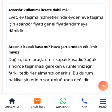
Asansör kullanımı ücrete dahil mi?
Evet, ev taşıma hizmetlerinde evden eve taşıma
için asansör fiyatı genel fiyatlandırmaya
dâhildir.
Aracınız kapalı kasa mı? Hava şartlarından etkilenir
miyiz?
Doğru, tüm araçlarımız kapalı kasadır. Soğuk
zincirde taşınması gereken ürünleriniz için
farklı tedbirler almanızı öneririz. Bu durum
nakliye şirketinin sorumluğunda değildir.
Mobilyalar sökülüp tekrar monte edilecek mi?
Beyaz eşyalarınız ve mobilyalarınız Sistemli
ANASAYFA
TEKLIF İSTE
WHATSAPP
ARA
MENÜ
Taşımacılık tarafından sökülür ve paketlenir.