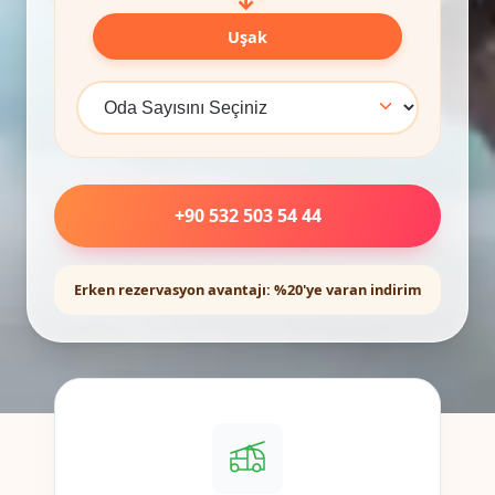
Uşak
+90 532 503 54 44
Erken rezervasyon avantajı: %20'ye varan indirim