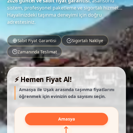
2026 güncel ve sabit fiyat garantisi
, asansörlü
sistem, profesyonel paketleme ve sigortalı hizmet...
Hayalinizdeki taşınma deneyimi için doğru
adrestesiniz.
Sabit Fiyat Garantisi
Sigortalı Nakliye
Zamanında Teslimat
⚡ Hemen Fiyat Al!
Amasya ile Uşak arasında taşınma fiyatlarını
öğrenmek için evinizin oda sayısını seçin.
Amasya
⟷