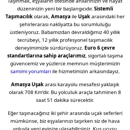
Taşınmak, eşyaların ötesinde anılarınızın ve hayat
düzeninizin yeni bir başlangıcıdır.
Sistemli
Taşımacılık
olarak,
Amasya
ile
Uşak
arasındaki her
şehirlerarası nakliyatta bu sorumluluğu
üstleniyoruz. Babamızdan devraldığımız 40 yıllık
tecrübeyi, 12 yıllık profesyonel taşımacılık
deneyimimizle sürdürüyoruz.
Euro 6 çevre
standartlarına sahip araçlarımız
, sigortalı taşıma
güvencemiz ve yüzlerce memnun müşterimizin
samimi yorumları
ile hizmetimizin arkasındayız.
Amasya
Uşak
arası karayolu mesafesi yaklaşık
olarak
708 Km
’dir. Bu yolculuk araçla tahminen
8
saat 51 dakika
sürecektir.
Eğer taşınacağınız iki şehir arasında uçak seferleri
mümkünse, biz eşyalarınızı taşırken siz de hava
yoluyla yeni evinize ulaşabilirsiniz. Kuş uçuşu