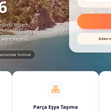
6
nsörlü sistem,
..
 adrestesiniz.
Erken r
amanında Teslimat
Parça Eşya Taşıma