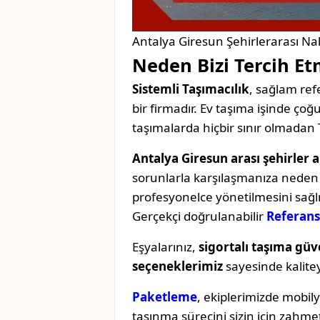
Antalya Giresun Şehirlerarası Nak
Neden Bizi Tercih Et
Sistemli Taşımacılık
, sağlam refe
bir firmadır. Ev taşıma işinde ç
taşımalarda hiçbir sınır olmadan 
Antalya Giresun arası şehirler a
sorunlarla karşılaşmanıza neden o
profesyonelce yönetilmesini sağl
Gerçekçi doğrulanabilir
Referans
Eşyalarınız,
sigortalı taşıma güv
seçeneklerimiz
sayesinde kaliteyi 
Paketleme
, ekiplerimizde mobil
taşınma sürecini sizin için zahmet