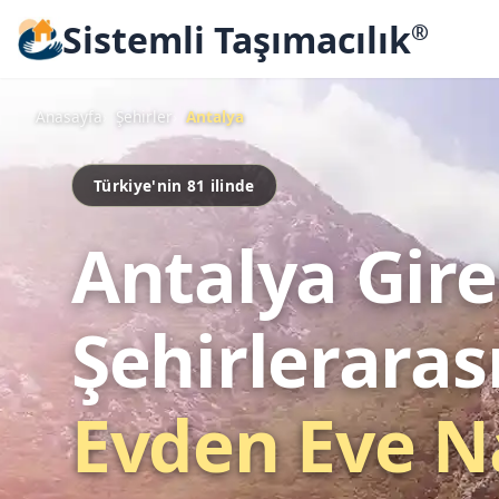
Sistemli Taşımacılık
®
Anasayfa
Şehirler
Antalya
Türkiye'nin 81 ilinde
Antalya Gir
Şehirleraras
Evden Eve N