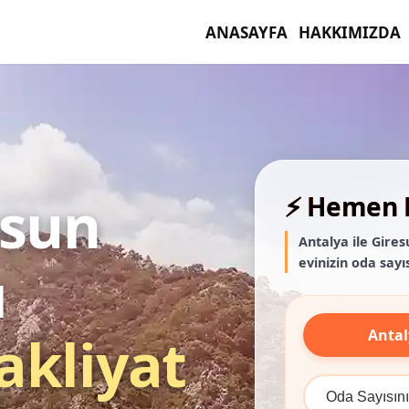
ANASAYFA
HAKKIMIZDA
esun
⚡ Hemen F
Antalya ile Gire
evinizin oda sayıs
ı
Antal
akliyat