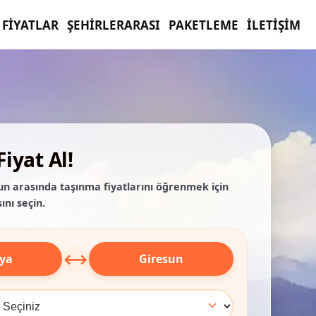
FIYATLAR
ŞEHIRLERARASI
PAKETLEME
İLETIŞIM
iyat Al!
sun arasında taşınma fiyatlarını öğrenmek için
ını seçin.
⟷
ya
Giresun