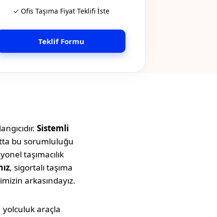
✓ Ofis Taşıma Fiyat Teklifi İste
Teklif Formu
angıcıdır.
Sistemli
atta bu sorumluluğu
syonel taşımacılık
mız
, sigortalı taşıma
imizin arkasındayız.
Bu yolculuk araçla