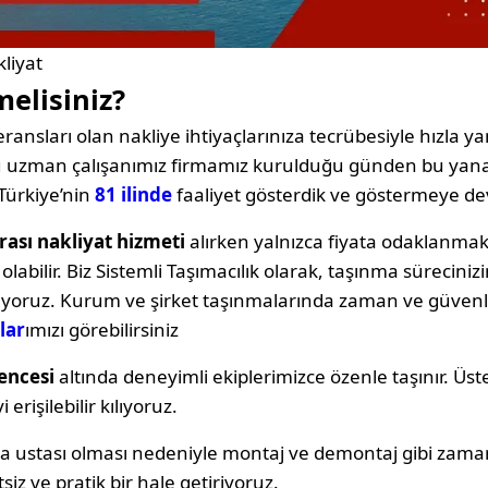
liyat
melisiniz?
ransları olan nakliye ihtiyaçlarınıza tecrübesiyle hızla yan
oğu uzman çalışanımız firmamız kurulduğu günden bu yana
Türkiye’nin
81 ilinde
faaliyet gösterdik ve göstermeye d
rası nakliyat hizmeti
alırken yalnızca fiyata odaklanm
labilir. Biz Sistemli Taşımacılık olarak, taşınma sürecin
ıyoruz. Kurum ve şirket taşınmalarında zaman ve güvenli
lar
ımızı görebilirsiniz
encesi
altında deneyimli ekiplerimizce özenle taşınır. Üst
erişilebilir kılıyoruz.
ya ustası olması nedeniyle montaj ve demontaj gibi zama
siz ve pratik bir hale getiriyoruz.