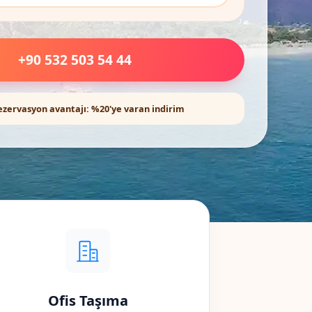
+90 532 503 54 44
ezervasyon avantajı: %20'ye varan indirim
Ofis Taşıma