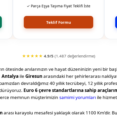
✓ Parça Eşya Taşıma Fiyat Teklifi İste
Teklif Formu
★★★★★
4.9/5
(1.487 değerlendirme)
n ötesinde anılarınızın ve hayat düzeninizin yeni bir başl
,
Antalya
ile
Giresun
arasındaki her şehirlerarası nakliy
amızdan devraldığımız 40 yıllık tecrübeyi, 12 yıllık profe
rdürüyoruz.
Euro 6 çevre standartlarına sahip araçları
lerce memnun müşterimizin
samimi yorumları
ile hizmet
un
arası karayolu mesafesi yaklaşık olarak
1100 Km
’dir. 