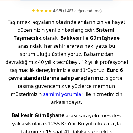
★★★★★
4.9/5
(1.487 değerlendirme)
Taşınmak, eşyaların ötesinde anılarınızın ve hayat
düzeninizin yeni bir başlangıcıdır.
Sistemli
Taşımacılık
olarak,
Balıkesir
ile
Gümüşhane
arasındaki her şehirlerarası nakliyatta bu
sorumluluğu üstleniyoruz. Babamızdan
devraldığımız 40 yıllık tecrübeyi, 12 yıllık profesyonel
taşımacılık deneyimimizle sürdürüyoruz.
Euro 6
çevre standartlarına sahip araçlarımız
, sigortalı
taşıma güvencemiz ve yüzlerce memnun
müşterimizin
samimi yorumları
ile hizmetimizin
arkasındayız.
Balıkesir
Gümüşhane
arası karayolu mesafesi
yaklaşık olarak
1255 Km
’dir. Bu yolculuk araçla
tahminen
15 saat 41 dakika
sürecektir.