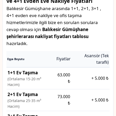
ve 4+1 Evden Eve Nakliye Fiyatları
Balıkesir Gümüşhane arasında 1+1, 2+1, 3+1 ,
4+1 evden eve nakliye ve ofis taşıma
hizmetlerimizle ilgili bize en sorulan sorulara
cevap olması için
Balıkesir Gümüşhane
şehirlerarası nakliyat fiyatları tablosu
hazırladık.
Asansör (Tek
Fiyatlar
Eşya Boyutu
taraflı)
1+1 Ev Taşıma
63.000
+
5.000 ₺
(Ortalama 15-20 m³
₺
Hacim)
2+1 Ev Taşıma
73.000
+
5.000 ₺
(Ortalama 25-35 m³
₺
Hacim)