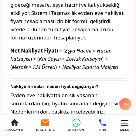
gideceği mesafe, eşya hacmi ve kat yüksekliği
etkiliyor. Sistemli Taşımacılık evden eve nakliyat
fiyatı hesaplaması için bir formül geliştirdi.
Sitede bulunan tüm fiyat hesaplamaları bu
formül üzerinden hesaplanıyor.
Net Nakliyat Fiyatı
= (
Eşya Hacmi
×
Hacim
Katsayısı
) + (
Kat Sayısı
×
Zorluk Katsayısı
) +
(
Mesafe
×
KM Ücreti
) +
Nakliyat Sigorta Maliyeti
Nakliye firmaları neden fiyat değiştiriyor?
Evden eve nakliyatta en sık yaşanan
sorunlardan biri, fiyatın sonradan değişmesidir.
Nedenlerini dört başlıkta inceleyebiliriz:
Ekspertiz yapılamaması veya eksik bilgi:
ANASAYFA
TEKLIF İSTE
WHATSAPP
ARA
MENÜ
Bunun en büyük nedeni, eşyaların taşıma