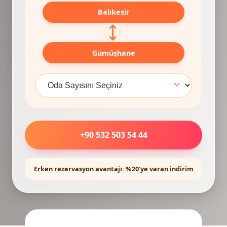
Balıkesir
⟷
Gümüşhane
+90 532 503 54 44
Erken rezervasyon avantajı: %20'ye varan indirim