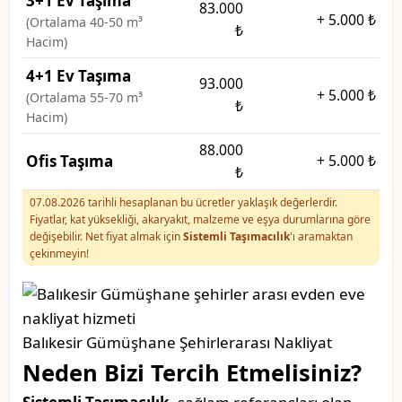
3+1 Ev Taşıma
83.000
+
5.000 ₺
(Ortalama 40-50 m³
₺
Hacim)
4+1 Ev Taşıma
93.000
+
5.000 ₺
(Ortalama 55-70 m³
₺
Hacim)
88.000
Ofis Taşıma
+
5.000 ₺
₺
07.08.2026 tarihli hesaplanan bu ücretler yaklaşık değerlerdir.
Fiyatlar, kat yüksekliği, akaryakıt, malzeme ve eşya durumlarına göre
değişebilir. Net fiyat almak için
Sistemli Taşımacılık
'ı aramaktan
çekinmeyin!
Balıkesir Gümüşhane Şehirlerarası Nakliyat
Neden Bizi Tercih Etmelisiniz?