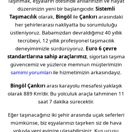
Taşınmak, eşyaların ötesinde anılarınızın ve hayat
düzeninizin yeni bir başlangıcıdır.
Sistemli
Taşımacılık
olarak,
Bingöl
ile
Çankırı
arasındaki
her şehirlerarası nakliyatta bu sorumluluğu
üstleniyoruz. Babamızdan devraldığımız 40 yıllık
tecrübeyi, 12 yıllık profesyonel taşımacılık
deneyimimizle sürdürüyoruz.
Euro 6 çevre
standartlarına sahip araçlarımız
, sigortalı taşıma
güvencemiz ve yüzlerce memnun müşterimizin
samimi yorumları
ile hizmetimizin arkasındayız.
Bingöl
Çankırı
arası karayolu mesafesi yaklaşık
olarak
889 Km
’dir. Bu yolculuk araçla tahminen
11
saat 7 dakika
sürecektir.
Eğer taşınacağınız iki şehir arasında uçak seferleri
mümkünse, biz eşyalarınızı taşırken siz de hava
yoluyla yeni evinize ulaşabilirsiniz. Kuş uçuşu