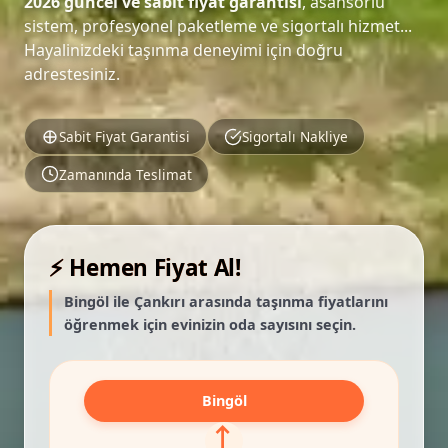
2026 güncel ve sabit fiyat garantisi
, asansörlü
sistem, profesyonel paketleme ve sigortalı hizmet...
Hayalinizdeki taşınma deneyimi için doğru
adrestesiniz.
Sabit Fiyat Garantisi
Sigortalı Nakliye
Zamanında Teslimat
⚡ Hemen Fiyat Al!
Bingöl ile Çankırı arasında taşınma fiyatlarını
öğrenmek için evinizin oda sayısını seçin.
Bingöl
⟷