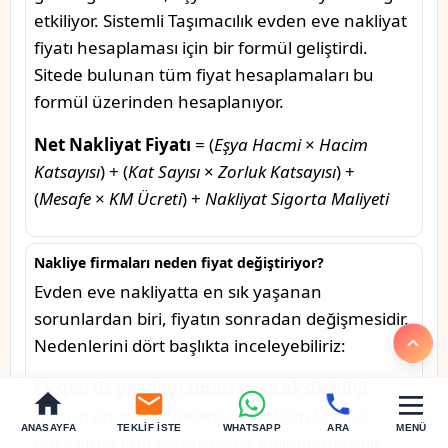
etkiliyor. Sistemli Taşımacılık evden eve nakliyat
fiyatı hesaplaması için bir formül geliştirdi.
Sitede bulunan tüm fiyat hesaplamaları bu
formül üzerinden hesaplanıyor.
Net Nakliyat Fiyatı
= (
Eşya Hacmi
×
Hacim
Katsayısı
) + (
Kat Sayısı
×
Zorluk Katsayısı
) +
(
Mesafe
×
KM Ücreti
) +
Nakliyat Sigorta Maliyeti
Nakliye firmaları neden fiyat değiştiriyor?
Evden eve nakliyatta en sık yaşanan
sorunlardan biri, fiyatın sonradan değişmesidir.
Nedenlerini dört başlıkta inceleyebiliriz:
Ekspertiz yapılamaması veya eksik bilgi:
Bunun en büyük nedeni, eşyaların taşıma
ANASAYFA
TEKLIF İSTE
WHATSAPP
ARA
MENÜ
öncesinde tam olarak tespit edilememesidir.