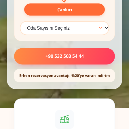
Çankırı
+90 532 503 54 44
Erken rezervasyon avantajı: %20'ye varan indirim