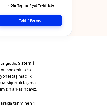
✓ Ofis Taşıma Fiyat Teklifi İste
Teklif Formu
angıcıdır.
Sistemli
ta bu sorumluluğu
syonel taşımacılık
mız
, sigortalı taşıma
imizin arkasındayız.
uk araçla tahminen
1