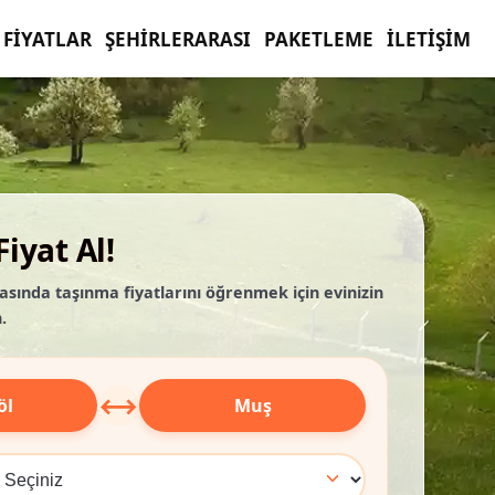
FIYATLAR
ŞEHIRLERARASI
PAKETLEME
İLETIŞIM
iyat Al!
asında taşınma fiyatlarını öğrenmek için evinizin
.
⟷
öl
Muş