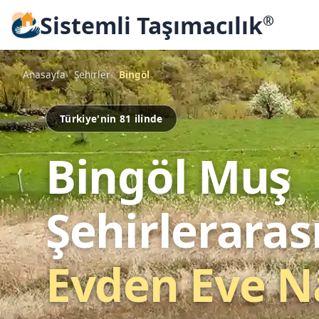
Sistemli Taşımacılık
®
Anasayfa
Şehirler
Bingöl
Türkiye'nin 81 ilinde
Bingöl Muş
Şehirleraras
Evden Eve N