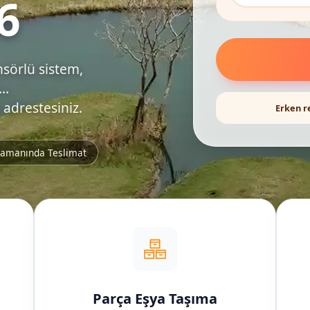
6
nsörlü sistem,
..
 adrestesiniz.
Erken r
amanında Teslimat
Parça Eşya Taşıma