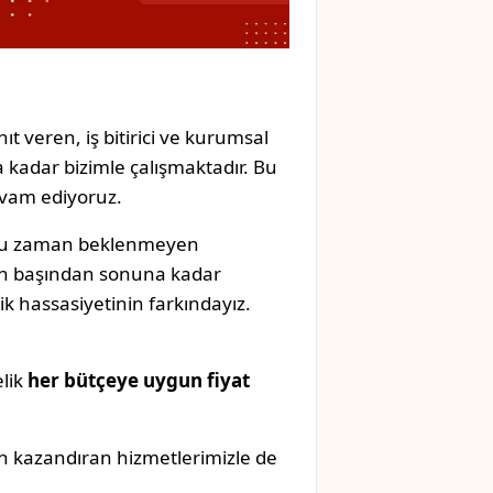
ıt veren, iş bitirici ve kurumsal
 kadar bizimle çalışmaktadır. Bu
evam ediyoruz.
oğu zaman beklenmeyen
izin başından sonuna kadar
k hassasiyetinin farkındayız.
elik
her bütçeye uygun fiyat
n kazandıran hizmetlerimizle de