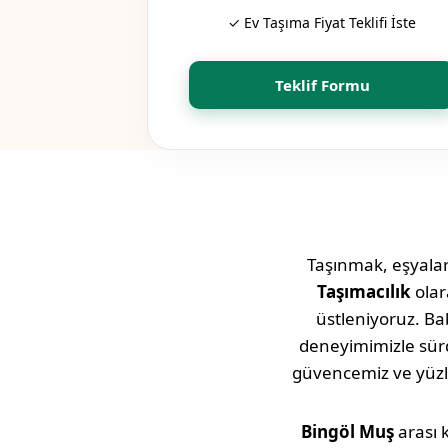
✓ Ev Taşıma Fiyat Teklifi İste
Teklif Formu
Taşınmak, eşyaları
Taşımacılık
olar
üstleniyoruz. Bab
deneyimimizle sü
güvencemiz ve yüz
Bingöl
Muş
arası 