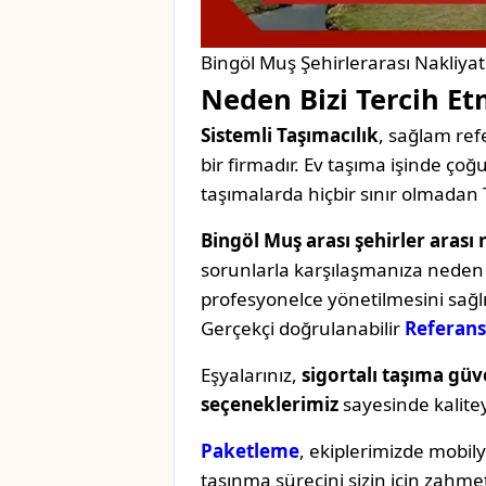
Bingöl Muş Şehirlerarası Nakliyat
Neden Bizi Tercih Et
Sistemli Taşımacılık
, sağlam refe
bir firmadır. Ev taşıma işinde ç
taşımalarda hiçbir sınır olmadan 
Bingöl Muş arası şehirler arası 
sorunlarla karşılaşmanıza neden o
profesyonelce yönetilmesini sağl
Gerçekçi doğrulanabilir
Referans
Eşyalarınız,
sigortalı taşıma güv
seçeneklerimiz
sayesinde kaliteyi 
Paketleme
, ekiplerimizde mobil
taşınma sürecini sizin için zahmet