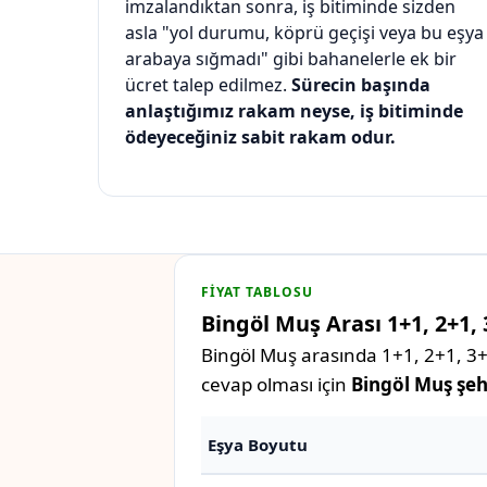
imzalandıktan sonra, iş bitiminde sizden
asla "yol durumu, köprü geçişi veya bu eşya
arabaya sığmadı" gibi bahanelerle ek bir
ücret talep edilmez.
Sürecin başında
anlaştığımız rakam neyse, iş bitiminde
ödeyeceğiniz sabit rakam odur.
FIYAT TABLOSU
Bingöl Muş Arası 1+1, 2+1, 
Bingöl Muş arasında 1+1, 2+1, 3+1
cevap olması için
Bingöl Muş şehi
Eşya Boyutu