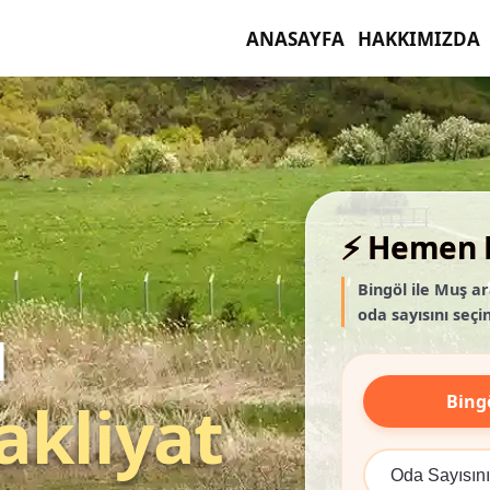
ANASAYFA
HAKKIMIZDA
⚡ Hemen F
Bingöl ile Muş ar
oda sayısını seçin
ı
Bing
akliyat