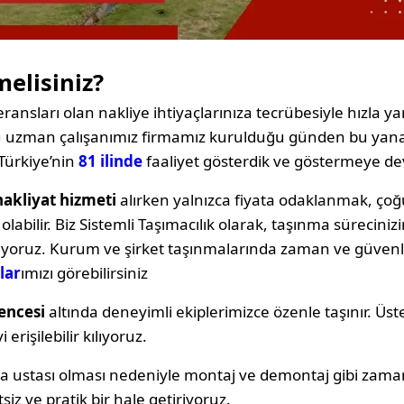
melisiniz?
ransları olan nakliye ihtiyaçlarınıza tecrübesiyle hızla yan
oğu uzman çalışanımız firmamız kurulduğu günden bu yana
Türkiye’nin
81 ilinde
faaliyet gösterdik ve göstermeye d
nakliyat hizmeti
alırken yalnızca fiyata odaklanmak, ç
labilir. Biz Sistemli Taşımacılık olarak, taşınma sürecin
ıyoruz. Kurum ve şirket taşınmalarında zaman ve güvenli
lar
ımızı görebilirsiniz
encesi
altında deneyimli ekiplerimizce özenle taşınır. Üst
erişilebilir kılıyoruz.
ya ustası olması nedeniyle montaj ve demontaj gibi zama
siz ve pratik bir hale getiriyoruz.