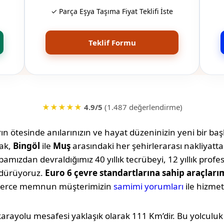
✓ Parça Eşya Taşıma Fiyat Teklifi İste
Teklif Formu
★★★★★
4.9/5
(1.487 değerlendirme)
n ötesinde anılarınızın ve hayat düzeninizin yeni bir başl
ak,
Bingöl
ile
Muş
arasındaki her şehirlerarası nakliyat
amızdan devraldığımız 40 yıllık tecrübeyi, 12 yıllık profe
rdürüyoruz.
Euro 6 çevre standartlarına sahip araçları
lerce memnun müşterimizin
samimi yorumları
ile hizmet
karayolu mesafesi yaklaşık olarak
111 Km
’dir. Bu yolcul