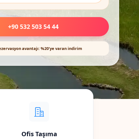
+90 532 503 54 44
ezervasyon avantajı: %20'ye varan indirim
Ofis Taşıma