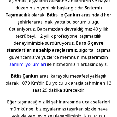
Taşınmak, eşyaların ötesinde anılarınızın ve hayat
düzeninizin yeni bir başlangıcıdır.
Sistemli
Taşımacılık
olarak,
Bitlis
ile
Çankırı
arasındaki her
şehirlerarası nakliyatta bu sorumluluğu
üstleniyoruz. Babamızdan devraldığımız 40 yıllık
tecrübeyi, 12 yıllık profesyonel taşımacılık
deneyimimizle sürdürüyoruz.
Euro 6 çevre
standartlarına sahip araçlarımız
, sigortalı taşıma
güvencemiz ve yüzlerce memnun müşterimizin
samimi yorumları
ile hizmetimizin arkasındayız.
Bitlis
Çankırı
arası karayolu mesafesi yaklaşık
olarak
1079 Km
’dir. Bu yolculuk araçla tahminen
13
saat 29 dakika
sürecektir.
Eğer taşınacağınız iki şehir arasında uçak seferleri
mümkünse, biz eşyalarınızı taşırken siz de hava
yoluyla yeni evinize ulaşabilirsiniz. Kuş uçuşu