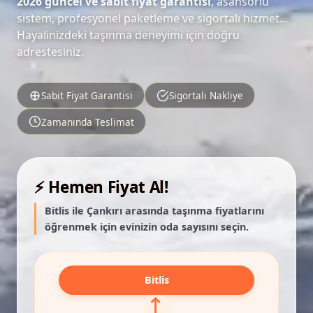
2026 güncel ve sabit fiyat garantisi
, asansörlü
sistem, profesyonel paketleme ve sigortalı hizmet...
Hayalinizdeki taşınma deneyimi için doğru
adrestesiniz.
Sabit Fiyat Garantisi
Sigortalı Nakliye
Zamanında Teslimat
⚡ Hemen Fiyat Al!
Bitlis ile Çankırı arasında taşınma fiyatlarını
öğrenmek için evinizin oda sayısını seçin.
Bitlis
⟷