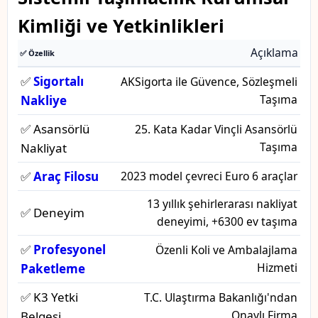
Kimliği ve Yetkinlikleri
Açıklama
✅ Özellik
✅
Sigortalı
AKSigorta ile Güvence, Sözleşmeli
Taşıma
Nakliye
✅ Asansörlü
25. Kata Kadar Vinçli Asansörlü
Taşıma
Nakliyat
✅
Araç Filosu
2023 model çevreci Euro 6 araçlar
13 yıllık şehirlerarası nakliyat
✅ Deneyim
deneyimi, +6300 ev taşıma
✅
Profesyonel
Özenli Koli ve Ambalajlama
Hizmeti
Paketleme
✅ K3 Yetki
T.C. Ulaştırma Bakanlığı'ndan
Onaylı Firma
Belgesi