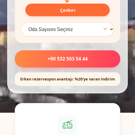
Çankırı
+90 532 503 54 44
Erken rezervasyon avantajı: %20'ye varan indirim