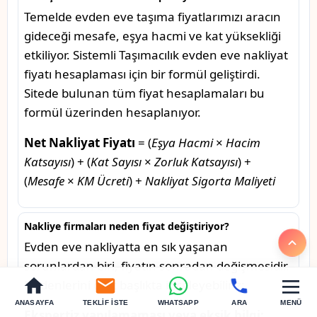
Temelde evden eve taşıma fiyatlarımızı aracın
gideceği mesafe, eşya hacmi ve kat yüksekliği
etkiliyor. Sistemli Taşımacılık evden eve nakliyat
fiyatı hesaplaması için bir formül geliştirdi.
Sitede bulunan tüm fiyat hesaplamaları bu
formül üzerinden hesaplanıyor.
Net Nakliyat Fiyatı
= (
Eşya Hacmi
×
Hacim
Katsayısı
) + (
Kat Sayısı
×
Zorluk Katsayısı
) +
(
Mesafe
×
KM Ücreti
) +
Nakliyat Sigorta Maliyeti
Nakliye firmaları neden fiyat değiştiriyor?
Evden eve nakliyatta en sık yaşanan
sorunlardan biri, fiyatın sonradan değişmesidir.
Nedenlerini dört başlıkta inceleyebiliriz:
ANASAYFA
TEKLIF İSTE
WHATSAPP
ARA
MENÜ
Ekspertiz yapılamaması veya eksik bilgi: