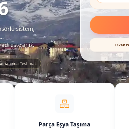
6
nsörlü sistem,
..
 adrestesiniz.
Erken r
amanında Teslimat
Parça Eşya Taşıma