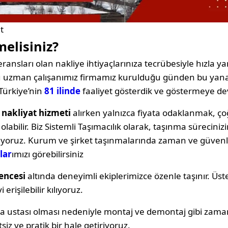
t
melisiniz?
ransları olan nakliye ihtiyaçlarınıza tecrübesiyle hızla yan
oğu uzman çalışanımız firmamız kurulduğu günden bu yana
Türkiye’nin
81 ilinde
faaliyet gösterdik ve göstermeye d
ı nakliyat hizmeti
alırken yalnızca fiyata odaklanmak,
labilir. Biz Sistemli Taşımacılık olarak, taşınma sürecin
ıyoruz. Kurum ve şirket taşınmalarında zaman ve güvenli
lar
ımızı görebilirsiniz
encesi
altında deneyimli ekiplerimizce özenle taşınır. Üst
erişilebilir kılıyoruz.
ya ustası olması nedeniyle montaj ve demontaj gibi zama
siz ve pratik bir hale getiriyoruz.