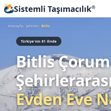
Sistemli Taşımacılık
®
Anasayfa
Şehirler
Bitlis
Türkiye'nin 81 ilinde
Bitlis Çorum
Şehirleraras
Evden Eve N