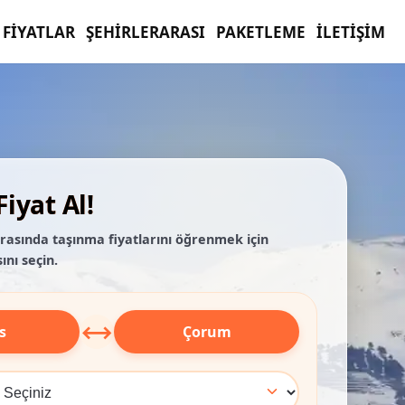
FIYATLAR
ŞEHIRLERARASI
PAKETLEME
İLETIŞIM
iyat Al!
arasında taşınma fiyatlarını öğrenmek için
ını seçin.
⟷
s
Çorum