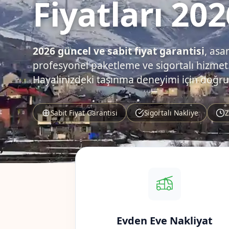
Fiyatları 202
2026 güncel ve sabit fiyat garantisi
, asa
profesyonel paketleme ve sigortalı hizmet.
Hayalinizdeki taşınma deneyimi için doğru
Sabit Fiyat Garantisi
Sigortalı Nakliye
Z
Evden Eve Nakliyat