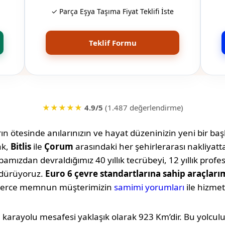
✓ Parça Eşya Taşıma Fiyat Teklifi İste
Teklif Formu
★★★★★
4.9/5
(1.487 değerlendirme)
n ötesinde anılarınızın ve hayat düzeninizin yeni bir başl
ak,
Bitlis
ile
Çorum
arasındaki her şehirlerarası nakliyat
amızdan devraldığımız 40 yıllık tecrübeyi, 12 yıllık profe
rdürüyoruz.
Euro 6 çevre standartlarına sahip araçları
lerce memnun müşterimizin
samimi yorumları
ile hizmet
 karayolu mesafesi yaklaşık olarak
923 Km
’dir. Bu yolcu