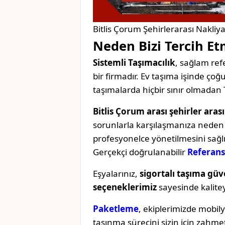
Bitlis Çorum Şehirlerarası Nakliya
Neden Bizi Tercih Et
Sistemli Taşımacılık
, sağlam refe
bir firmadır. Ev taşıma işinde ç
taşımalarda hiçbir sınır olmadan 
Bitlis Çorum arası şehirler aras
sorunlarla karşılaşmanıza neden o
profesyonelce yönetilmesini sağl
Gerçekçi doğrulanabilir
Referans
Eşyalarınız,
sigortalı taşıma güv
seçeneklerimiz
sayesinde kaliteyi 
Paketleme
, ekiplerimizde mobil
taşınma sürecini sizin için zahmet