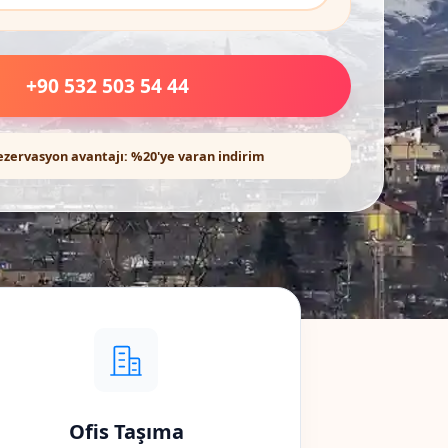
+90 532 503 54 44
ezervasyon avantajı: %20'ye varan indirim
Ofis Taşıma