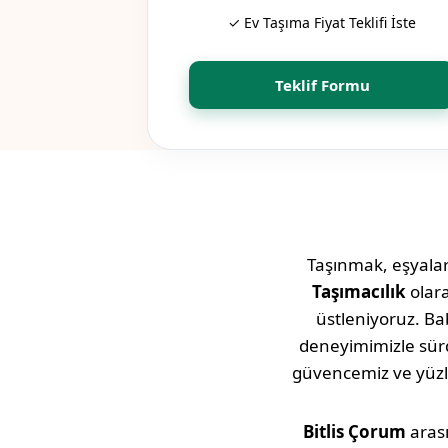
✓ Ev Taşıma Fiyat Teklifi İste
Teklif Formu
Taşınmak, eşyaları
Taşımacılık
olar
üstleniyoruz. Bab
deneyimimizle sü
güvencemiz ve yüz
Bitlis
Çorum
arası