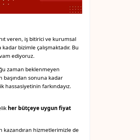
ıt veren, iş bitirici ve kurumsal
 kadar bizimle çalışmaktadır. Bu
evam ediyoruz.
 çoğu zaman beklenmeyen
izin başından sonuna kadar
k hassasiyetinin farkındayız.
elik
her bütçeye uygun fiyat
n kazandıran hizmetlerimizle de