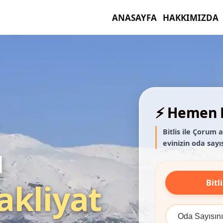
ANASAYFA
HAKKIMIZDA
⚡ Hemen F
Bitlis ile Çorum 
evinizin oda sayıs
ı
Bitli
akliyat