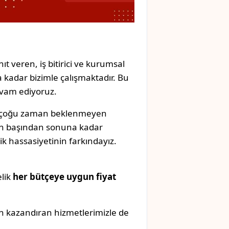
ıt veren, iş bitirici ve kurumsal
 kadar bizimle çalışmaktadır. Bu
evam ediyoruz.
k, çoğu zaman beklenmeyen
izin başından sonuna kadar
k hassasiyetinin farkındayız.
elik
her bütçeye uygun fiyat
n kazandıran hizmetlerimizle de