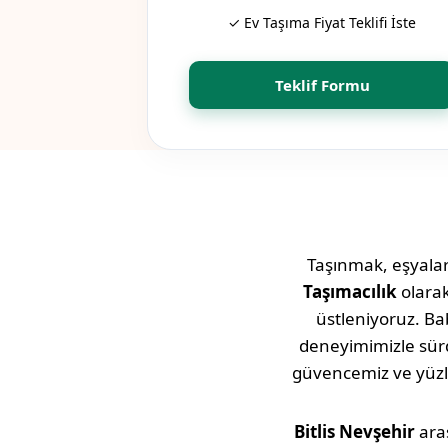
✓ Ev Taşıma Fiyat Teklifi İste
Teklif Formu
Taşınmak, eşyaları
Taşımacılık
olara
üstleniyoruz. Bab
deneyimimizle sü
güvencemiz ve yüz
Bitlis
Nevşehir
aras