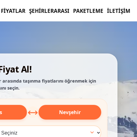
FIYATLAR
ŞEHIRLERARASI
PAKETLEME
İLETIŞIM
iyat Al!
ir arasında taşınma fiyatlarını öğrenmek için
ını seçin.
⟷
s
Nevşehir