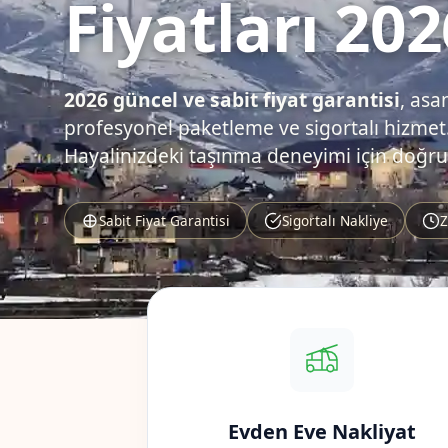
Fiyatları 202
2026 güncel ve sabit fiyat garantisi
, asa
profesyonel paketleme ve sigortalı hizmet.
Hayalinizdeki taşınma deneyimi için doğru
Sabit Fiyat Garantisi
Sigortalı Nakliye
Z
Evden Eve Nakliyat