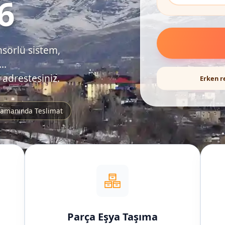
6
nsörlü sistem,
..
 adrestesiniz.
Erken r
amanında Teslimat
Parça Eşya Taşıma