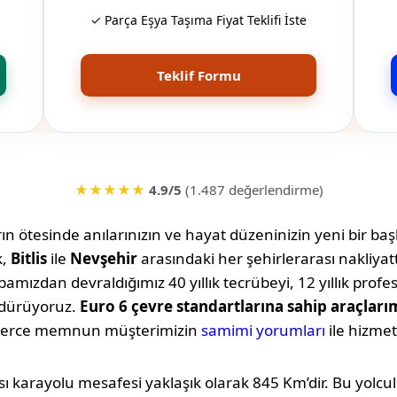
✓ Parça Eşya Taşıma Fiyat Teklifi İste
Teklif Formu
★★★★★
4.9/5
(1.487 değerlendirme)
n ötesinde anılarınızın ve hayat düzeninizin yeni bir başl
k,
Bitlis
ile
Nevşehir
arasındaki her şehirlerarası nakliya
amızdan devraldığımız 40 yıllık tecrübeyi, 12 yıllık profe
rdürüyoruz.
Euro 6 çevre standartlarına sahip araçları
lerce memnun müşterimizin
samimi yorumları
ile hizmet
ı karayolu mesafesi yaklaşık olarak
845 Km
’dir. Bu yolc