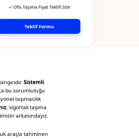
✓ Ofis Taşıma Fiyat Teklifi İste
Teklif Formu
angıcıdır.
Sistemli
tta bu sorumluluğu
syonel taşımacılık
mız
, sigortalı taşıma
imizin arkasındayız.
uluk araçla tahminen