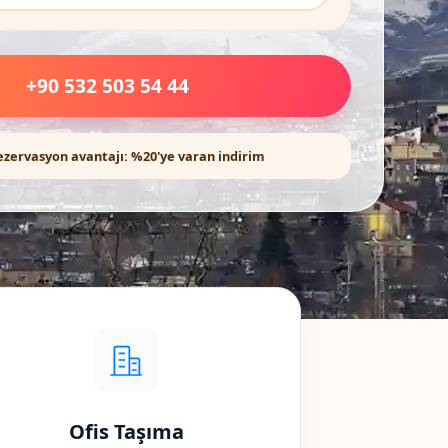
+90 532 503 54 44
ezervasyon avantajı: %20'ye varan indirim
Ofis Taşıma