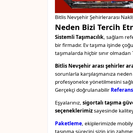
Bitlis Nevşehir Şehirlerarası Nakl
Neden Bizi Tercih Et
Sistemli Taşımacılık
, sağlam refe
bir firmadır. Ev taşıma işinde ç
taşımalarda hiçbir sınır olmadan 
Bitlis Nevşehir arası şehirler ar
sorunlarla karşılaşmanıza neden o
profesyonelce yönetilmesini sağl
Gerçekçi doğrulanabilir
Referans
Eşyalarınız,
sigortalı taşıma güv
seçeneklerimiz
sayesinde kaliteyi 
Paketleme
, ekiplerimizde mobil
taşınma sürecini sizin için zahmet