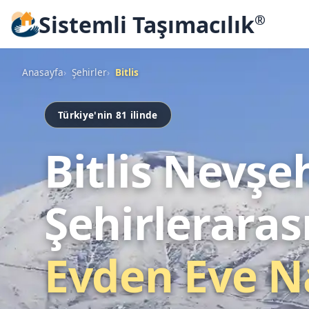
Sistemli Taşımacılık
®
Anasayfa
Şehirler
Bitlis
Türkiye'nin 81 ilinde
Bitlis Nevşe
Şehirleraras
Evden Eve N