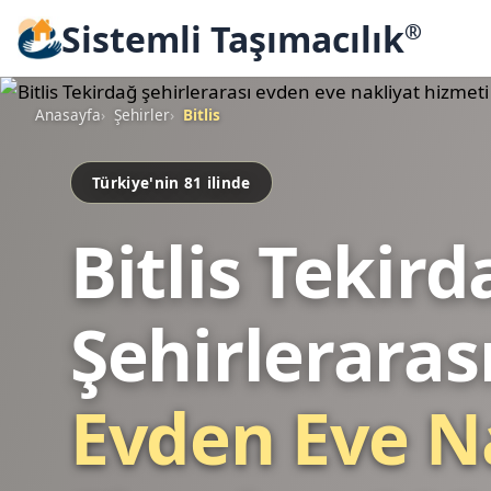
Sistemli Taşımacılık
®
Anasayfa
Şehirler
Bitlis
Türkiye'nin 81 ilinde
Bitlis Tekird
Şehirleraras
Evden Eve N