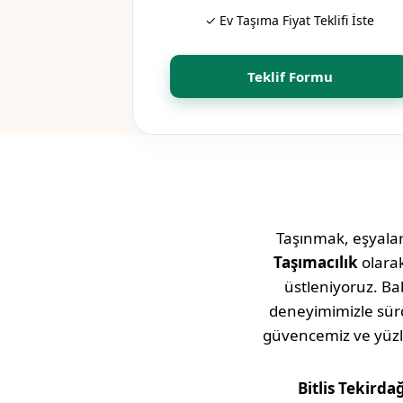
✓ Ev Taşıma Fiyat Teklifi İste
Teklif Formu
Taşınmak, eşyaları
Taşımacılık
olara
üstleniyoruz. Bab
deneyimimizle sü
güvencemiz ve yüz
Bitlis
Tekirda