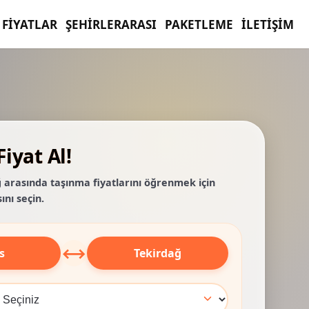
FIYATLAR
ŞEHIRLERARASI
PAKETLEME
İLETIŞIM
iyat Al!
ağ arasında taşınma fiyatlarını öğrenmek için
ını seçin.
⟷
s
Tekirdağ