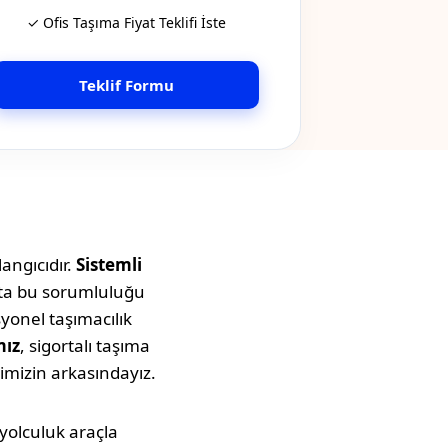
✓ Ofis Taşıma Fiyat Teklifi İste
Teklif Formu
angıcıdır.
Sistemli
tta bu sorumluluğu
syonel taşımacılık
mız
, sigortalı taşıma
imizin arkasındayız.
u yolculuk araçla