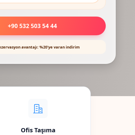
+90 532 503 54 44
ezervasyon avantajı: %20'ye varan indirim
Ofis Taşıma