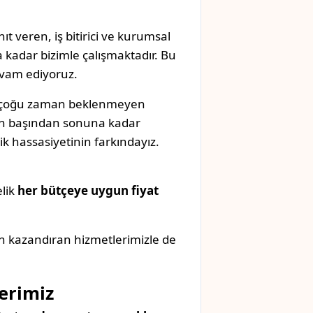
ıt veren, iş bitirici ve kurumsal
 kadar bizimle çalışmaktadır. Bu
evam ediyoruz.
k, çoğu zaman beklenmeyen
izin başından sonuna kadar
k hassasiyetinin farkındayız.
elik
her bütçeye uygun fiyat
n kazandıran hizmetlerimizle de
lerimiz