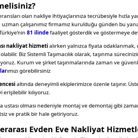
melisiniz?
ransları olan nakliye ihtiyaçlarınıza tecrübesiyle hızla yan
oğu uzman çalışanımız firmamız kurulduğu günden bu yana
Türkiye’nin
81 ilinde
faaliyet gösterdik ve göstermeye d
ası nakliyat hizmeti
alırken yalnızca fiyata odaklanma
labilir. Biz Sistemli Taşımacılık olarak, taşınma sürecin
ıyoruz. Kurum ve şirket taşınmalarında zaman ve güvenli
lar
ımızı görebilirsiniz
encesi
altında deneyimli ekiplerimizce özenle taşınır. Üst
erişilebilir kılıyoruz.
ya ustası olması nedeniyle montaj ve demontaj gibi zama
siz ve pratik bir hale getiriyoruz.
rlerarası Evden Eve Nakliyat Hizmet