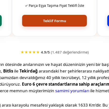
✓ Parça Eşya Taşıma Fiyat Teklifi İste
Teklif Formu
★★★★★
4.9/5
(1.487 değerlendirme)
n ötesinde anılarınızın ve hayat düzeninizin yeni bir başl
k,
Bitlis
ile
Tekirdağ
arasındaki her şehirlerarası nakliya
amızdan devraldığımız 40 yıllık tecrübeyi, 12 yıllık profe
rdürüyoruz.
Euro 6 çevre standartlarına sahip araçları
lerce memnun müşterimizin
samimi yorumları
ile hizmet
ğ
arası karayolu mesafesi yaklaşık olarak
1633 Km
’dir. B