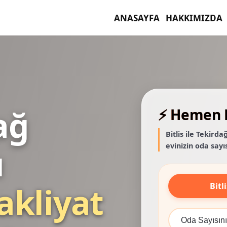
ANASAYFA
HAKKIMIZDA
ağ
⚡ Hemen F
Bitlis ile Tekird
evinizin oda sayıs
ı
Bitli
akliyat