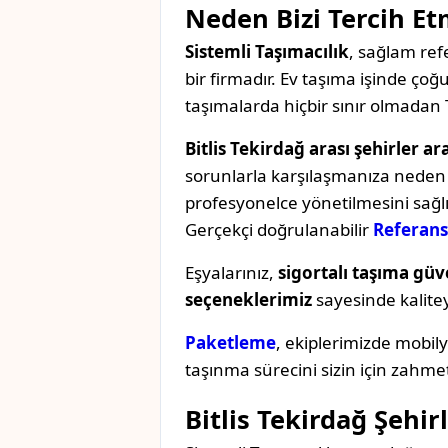
Neden Bizi Tercih Et
Sistemli Taşımacılık
, sağlam refe
bir firmadır. Ev taşıma işinde ç
taşımalarda hiçbir sınır olmadan 
Bitlis Tekirdağ arası şehirler ar
sorunlarla karşılaşmanıza neden o
profesyonelce yönetilmesini sağl
Gerçekçi doğrulanabilir
Referans
Eşyalarınız,
sigortalı taşıma güv
seçeneklerimiz
sayesinde kaliteyi 
Paketleme
, ekiplerimizde mobil
taşınma sürecini sizin için zahmet
Bitlis Tekirdağ Şehi