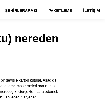
ŞEHIRLERARASI
PAKETLEME
İLETIŞIM
utu) nereden
 bir deyişle karton kutular. Aşağıda
m paketleme malzemeleri sorununuzu
r önereceğiz. Gerçekten para ödemek
 bulabileceğiniz yerler,