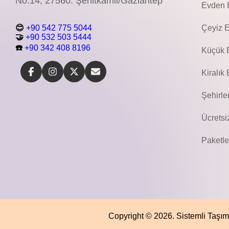
No:14, 27560. Şehitkamil/Gaziantep
Evden E
Çeyiz 
😊
+90 542 775 5044
🤝
+90 532 503 5444
☎️
+90 342 408 8196
Küçük B
Kiralık
Şehirle
Ücretsi
Paketl
Copyright © 2026. Sistemli Taşım