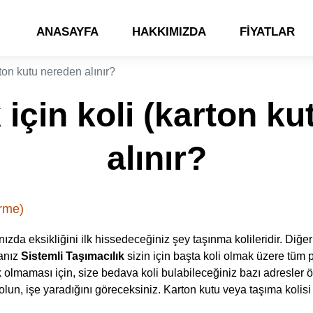
ANASAYFA
HAKKIMIZDA
FIYATLAR
ton kutu nereden alınır?
için koli (karton k
alınır?
rme)
zda eksikliğini ilk hissedeceğiniz şey taşınma kolileridir. Diğer
anız
Sistemli Taşımacılık
sizin için başta koli olmak üzere tü
ük olmaması için, size bedava koli bulabileceğiniz bazı adresle
f olun, işe yaradığını göreceksiniz. Karton kutu veya taşıma kolisi