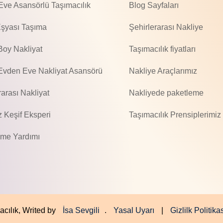
ve Asansörlü Taşımacılık
Blog Sayfaları
Eşyası Taşıma
Şehirlerarası Nakliye
oy Nakliyat
Taşımacılık fiyatları
 Evden Eve Nakliyat Asansörü
Nakliye Araçlarımız
rarası Nakliyat
Nakliyede paketleme
z Keşif Eksperi
Taşımacılık Prensiplerimiz
eme Yardımı
acılık, Writed by
.
|
İsa Sevgili
Yasal Uyarı
Gizlilk Politika