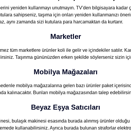
erini yeniden kullanmayı unutmayın. TV'den bilgisayara kadar 
utulara sahipseniz, taşıma için onları yeniden kullanmanızı önerir
z, aynı zamanda sizi kutulara para harcamaktan da kurtarır.
Marketler
z tüm marketlere ürünler koli ile gelir ve içindekiler satılır. Kar
lirsiniz. Taşınma gününüzden erken şekilde söylerseniz sizin için b
Mobilya Mağazaları
edenle mobilya mağazalarına gelen bazı ürünler paket içerisinde 
a kalınacaktır. Bunları mobilya mağazasından talep edebilirsin
Beyaz Eşya Satıcıları
esi, bulaşık makinesi esasında burada alınmış ürünler olduğu iç
lemede kullanabilirsiniz. Ayrıca burada bulunan straforlar elektr