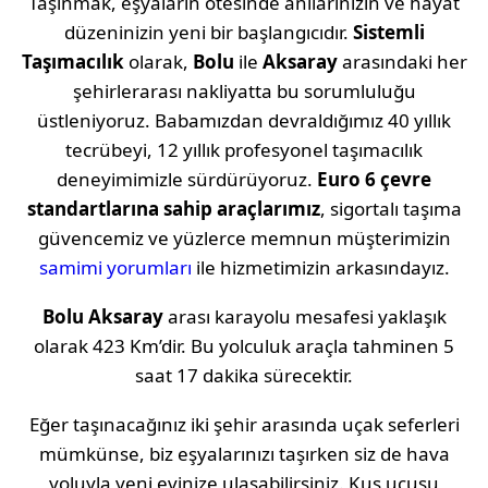
Taşınmak, eşyaların ötesinde anılarınızın ve hayat
düzeninizin yeni bir başlangıcıdır.
Sistemli
Taşımacılık
olarak,
Bolu
ile
Aksaray
arasındaki her
şehirlerarası nakliyatta bu sorumluluğu
üstleniyoruz. Babamızdan devraldığımız 40 yıllık
tecrübeyi, 12 yıllık profesyonel taşımacılık
deneyimimizle sürdürüyoruz.
Euro 6 çevre
standartlarına sahip araçlarımız
, sigortalı taşıma
güvencemiz ve yüzlerce memnun müşterimizin
samimi yorumları
ile hizmetimizin arkasındayız.
Bolu
Aksaray
arası karayolu mesafesi yaklaşık
olarak
423 Km
’dir. Bu yolculuk araçla tahminen
5
saat 17 dakika
sürecektir.
Eğer taşınacağınız iki şehir arasında uçak seferleri
mümkünse, biz eşyalarınızı taşırken siz de hava
yoluyla yeni evinize ulaşabilirsiniz. Kuş uçuşu