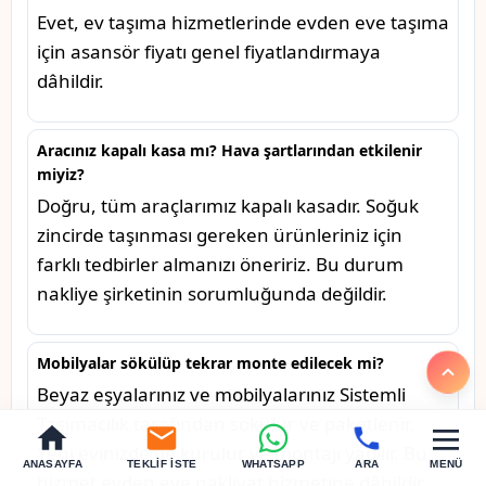
Evet, ev taşıma hizmetlerinde evden eve taşıma
için asansör fiyatı genel fiyatlandırmaya
dâhildir.
Aracınız kapalı kasa mı? Hava şartlarından etkilenir
miyiz?
Doğru, tüm araçlarımız kapalı kasadır. Soğuk
zincirde taşınması gereken ürünleriniz için
farklı tedbirler almanızı öneririz. Bu durum
nakliye şirketinin sorumluğunda değildir.
Mobilyalar sökülüp tekrar monte edilecek mi?
Beyaz eşyalarınız ve mobilyalarınız Sistemli
Taşımacılık tarafından sökülür ve paketlenir.
Yeni evinizde de kurulur ve montajı yapılır. Bu
ANASAYFA
TEKLIF İSTE
WHATSAPP
ARA
MENÜ
hizmet evden eve nakliyat hizmetine dâhildir.