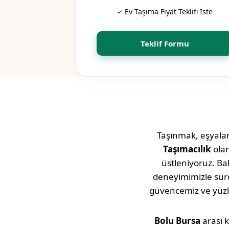
✓ Ev Taşıma Fiyat Teklifi İste
Teklif Formu
Taşınmak, eşyaları
Taşımacılık
ola
üstleniyoruz. Bab
deneyimimizle sü
güvencemiz ve yüz
Bolu
Bursa
arası 