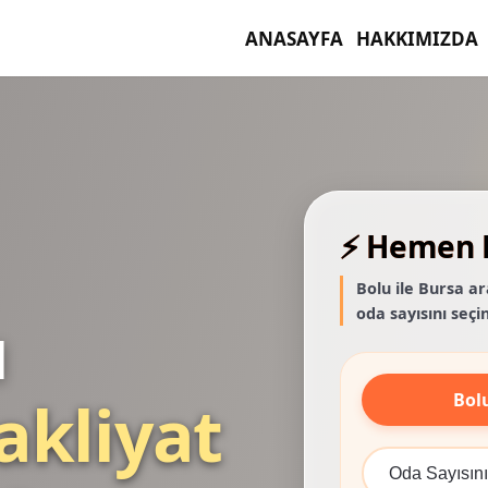
ANASAYFA
HAKKIMIZDA
⚡ Hemen F
Bolu ile Bursa ar
oda sayısını seçin
ı
Bol
akliyat