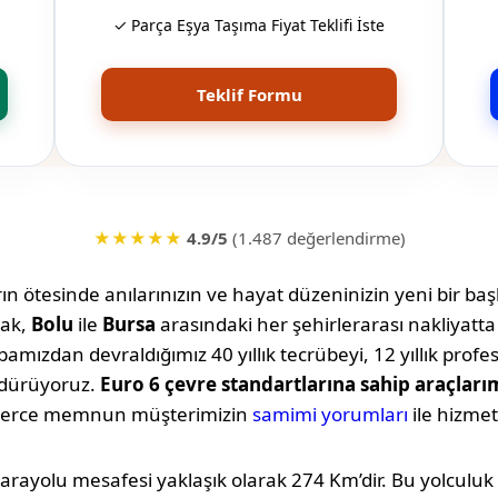
✓ Parça Eşya Taşıma Fiyat Teklifi İste
Teklif Formu
★★★★★
4.9/5
(1.487 değerlendirme)
n ötesinde anılarınızın ve hayat düzeninizin yeni bir başl
rak,
Bolu
ile
Bursa
arasındaki her şehirlerarası nakliyatt
amızdan devraldığımız 40 yıllık tecrübeyi, 12 yıllık profe
rdürüyoruz.
Euro 6 çevre standartlarına sahip araçları
lerce memnun müşterimizin
samimi yorumları
ile hizmet
karayolu mesafesi yaklaşık olarak
274 Km
’dir. Bu yolcul