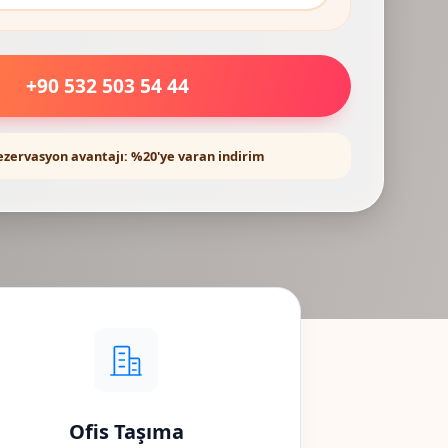
+90 532 503 54 44
ezervasyon avantajı: %20'ye varan indirim
Ofis Taşıma