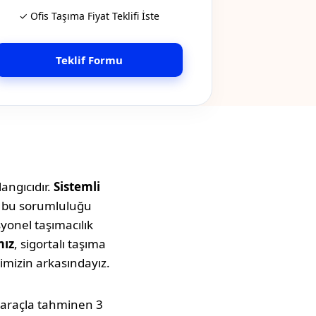
✓ Ofis Taşıma Fiyat Teklifi İste
Teklif Formu
angıcıdır.
Sistemli
a bu sorumluluğu
syonel taşımacılık
mız
, sigortalı taşıma
imizin arkasındayız.
uk araçla tahminen
3