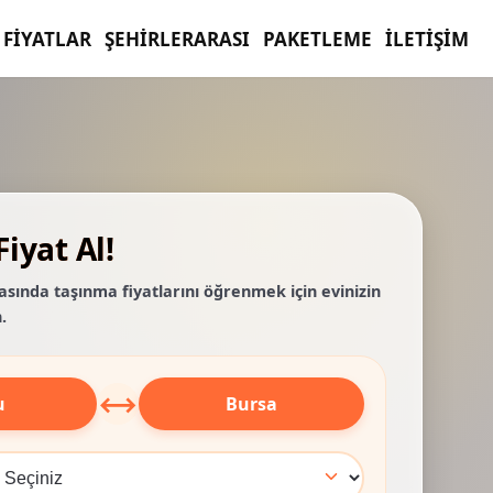
FIYATLAR
ŞEHIRLERARASI
PAKETLEME
İLETIŞIM
iyat Al!
asında taşınma fiyatlarını öğrenmek için evinizin
.
⟷
u
Bursa