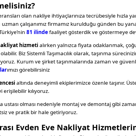
melisiniz?
ransları olan nakliye ihtiyaçlarınıza tecrübesiyle hızla yan
oğu uzman çalışanımız firmamız kurulduğu günden bu yana
Türkiye’nin
81 ilinde
faaliyet gösterdik ve göstermeye d
nakliyat hizmeti
alırken yalnızca fiyata odaklanmak, ç
labilir. Biz Sistemli Taşımacılık olarak, taşınma sürecin
ıyoruz. Kurum ve şirket taşınmalarında zaman ve güvenli
lar
ımızı görebilirsiniz
encesi
altında deneyimli ekiplerimizce özenle taşınır. Üst
erişilebilir kılıyoruz.
ya ustası olması nedeniyle montaj ve demontaj gibi zama
siz ve pratik bir hale getiriyoruz.
rası Evden Eve Nakliyat Hizmetleri