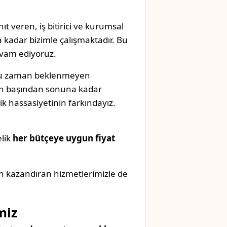
ıt veren, iş bitirici ve kurumsal
 kadar bizimle çalışmaktadır. Bu
evam ediyoruz.
oğu zaman beklenmeyen
izin başından sonuna kadar
k hassasiyetinin farkındayız.
elik
her bütçeye uygun fiyat
n kazandıran hizmetlerimizle de
miz