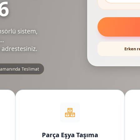
6
nsörlü sistem,
..
 adrestesiniz.
Erken r
amanında Teslimat
Parça Eşya Taşıma