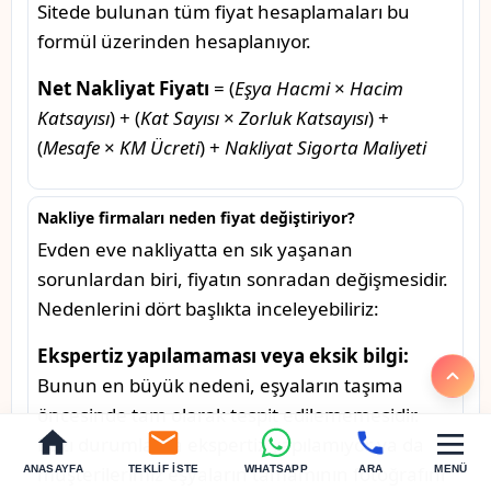
Sitede bulunan tüm fiyat hesaplamaları bu
formül üzerinden hesaplanıyor.
Net Nakliyat Fiyatı
= (
Eşya Hacmi
×
Hacim
Katsayısı
) + (
Kat Sayısı
×
Zorluk Katsayısı
) +
(
Mesafe
×
KM Ücreti
) +
Nakliyat Sigorta Maliyeti
Nakliye firmaları neden fiyat değiştiriyor?
Evden eve nakliyatta en sık yaşanan
sorunlardan biri, fiyatın sonradan değişmesidir.
Nedenlerini dört başlıkta inceleyebiliriz:
Ekspertiz yapılamaması veya eksik bilgi:
Bunun en büyük nedeni, eşyaların taşıma
öncesinde tam olarak tespit edilememesidir.
Bazı durumlarda ekspertiz yapılamıyor ya da
müşterilerimiz eşyaların tamamının fotoğrafını
ANASAYFA
TEKLIF İSTE
WHATSAPP
ARA
MENÜ