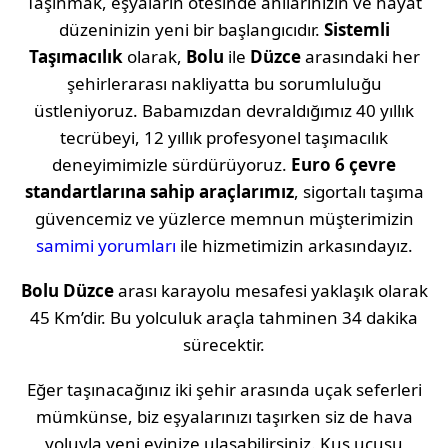
Taşınmak, eşyaların ötesinde anılarınızın ve hayat
düzeninizin yeni bir başlangıcıdır.
Sistemli
Taşımacılık
olarak,
Bolu
ile
Düzce
arasındaki her
şehirlerarası nakliyatta bu sorumluluğu
üstleniyoruz. Babamızdan devraldığımız 40 yıllık
tecrübeyi, 12 yıllık profesyonel taşımacılık
deneyimimizle sürdürüyoruz.
Euro 6 çevre
standartlarına sahip araçlarımız
, sigortalı taşıma
güvencemiz ve yüzlerce memnun müşterimizin
samimi yorumları
ile hizmetimizin arkasındayız.
Bolu
Düzce
arası karayolu mesafesi yaklaşık olarak
45 Km
’dir. Bu yolculuk araçla tahminen
34 dakika
sürecektir.
Eğer taşınacağınız iki şehir arasında uçak seferleri
mümkünse, biz eşyalarınızı taşırken siz de hava
yoluyla yeni evinize ulaşabilirsiniz. Kuş uçuşu