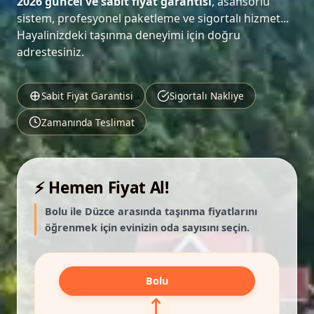
2026 güncel ve sabit fiyat garantisi
, asansörlü
sistem, profesyonel paketleme ve sigortalı hizmet...
Hayalinizdeki taşınma deneyimi için doğru
adrestesiniz.
Sabit Fiyat Garantisi
Sigortalı Nakliye
Zamanında Teslimat
⚡ Hemen Fiyat Al!
Bolu ile Düzce arasında taşınma fiyatlarını
öğrenmek için evinizin oda sayısını seçin.
Bolu
⟷