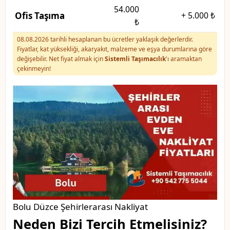
54.000
Ofis Taşıma
+
5.000 ₺
₺
08.08.2026 tarihli hesaplanan bu ücretler yaklaşık değerlerdir.
Fiyatlar, kat yüksekliği, akaryakıt, malzeme ve eşya durumlarına göre
değişebilir. Net fiyat almak için
Sistemli Taşımacılık
'ı aramaktan
çekinmeyin!
Bolu Düzce Şehirlerarası Nakliyat
Neden Bizi Tercih Etmelisiniz?