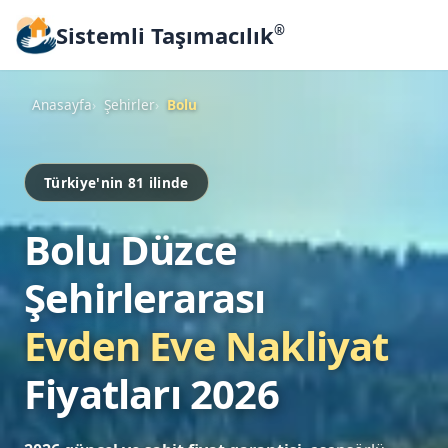
Sistemli Taşımacılık
®
Anasayfa
Şehirler
Bolu
Türkiye'nin 81 ilinde
Bolu Düzce
Şehirlerarası
Evden Eve Nakliyat
Fiyatları 2026