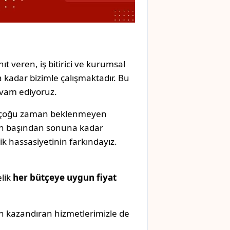
ıt veren, iş bitirici ve kurumsal
 kadar bizimle çalışmaktadır. Bu
evam ediyoruz.
k, çoğu zaman beklenmeyen
izin başından sonuna kadar
k hassasiyetinin farkındayız.
elik
her bütçeye uygun fiyat
n kazandıran hizmetlerimizle de