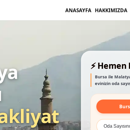
ANASAYFA
HAKKIMIZDA
ya
⚡ Hemen F
Bursa ile Malaty
evinizin oda sayıs
ı
Bur
akliyat