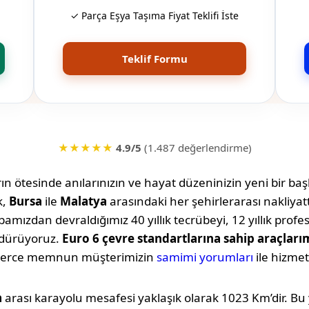
✓ Parça Eşya Taşıma Fiyat Teklifi İste
Teklif Formu
★★★★★
4.9/5
(1.487 değerlendirme)
n ötesinde anılarınızın ve hayat düzeninizin yeni bir başl
k,
Bursa
ile
Malatya
arasındaki her şehirlerarası nakliya
amızdan devraldığımız 40 yıllık tecrübeyi, 12 yıllık profe
rdürüyoruz.
Euro 6 çevre standartlarına sahip araçları
lerce memnun müşterimizin
samimi yorumları
ile hizmet
a
arası karayolu mesafesi yaklaşık olarak
1023 Km
’dir. B