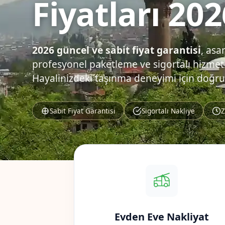
Fiyatları 202
2026 güncel ve sabit fiyat garantisi
, asa
profesyonel paketleme ve sigortalı hizmet.
Hayalinizdeki taşınma deneyimi için doğru
Sabit Fiyat Garantisi
Sigortalı Nakliye
Z
Evden Eve Nakliyat