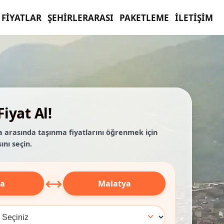
FIYATLAR
ŞEHIRLERARASI
PAKETLEME
İLETIŞIM
iyat Al!
a arasında taşınma fiyatlarını öğrenmek için
ını seçin.
⟷
sa
Malatya