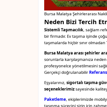
Bursa Malatya Şehirlerarası Nakl
Neden Bizi Tercih Et
Sistemli Taşımacılık
, sağlam refe
bir firmadır. Ev taşıma işinde ç
taşımalarda hiçbir sınır olmadan 
Bursa Malatya arası şehirler ara
sorunlarla karşılaşmanıza neden o
profesyonelce yönetilmesini sağl
Gerçekçi doğrulanabilir
Referans
Eşyalarınız,
sigortalı taşıma güv
seçeneklerimiz
sayesinde kaliteyi 
Paketleme
, ekiplerimizde mobil
taşınma sürecini sizin için zahmet