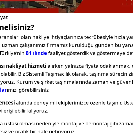
iyat
melisiniz?
ransları olan nakliye ihtiyaçlarınıza tecrübesiyle hızla yan
oğu uzman çalışanımız firmamız kurulduğu günden bu yana
Türkiye’nin
81 ilinde
faaliyet gösterdik ve göstermeye d
sı nakliyat hizmeti
alırken yalnızca fiyata odaklanma
labilir. Biz Sistemli Taşımacılık olarak, taşınma sürecin
ıyoruz. Kurum ve şirket taşınmalarında zaman ve güvenli
lar
ımızı görebilirsiniz
encesi
altında deneyimli ekiplerimizce özenle taşınır. Üst
erişilebilir kılıyoruz.
ya ustası olması nedeniyle montaj ve demontaj gibi zama
siz ve pratik bir hale getiriyoruz.