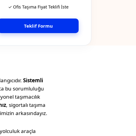
✓ Ofis Taşıma Fiyat Teklifi İste
Teklif Formu
angıcıdır.
Sistemli
tta bu sorumluluğu
syonel taşımacılık
mız
, sigortalı taşıma
imizin arkasındayız.
u yolculuk araçla