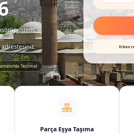
6
nsörlü sistem,
..
 adrestesiniz.
Erken r
amanında Teslimat
Parça Eşya Taşıma