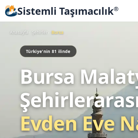
Sistemli Taşımacılık
®
Anasayfa
Şehirler
Bursa
Türkiye'nin 81 ilinde
Bursa Malat
Şehirleraras
Evden Eve N