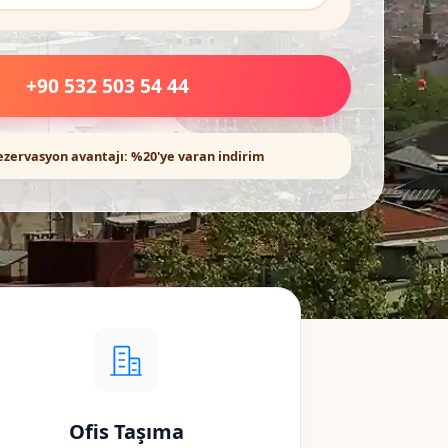
+90 532 503 54 44
ezervasyon avantajı: %20'ye varan indirim
Ofis Taşıma