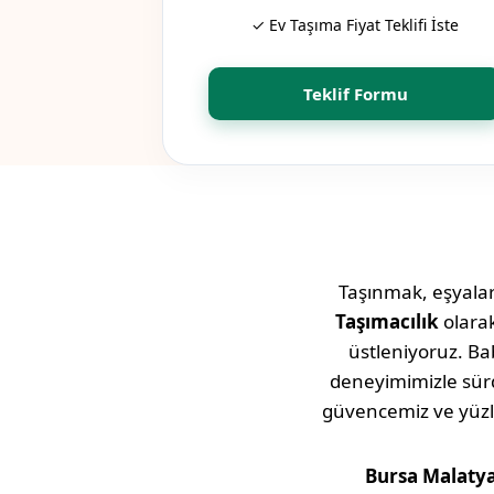
✓ Ev Taşıma Fiyat Teklifi İste
Teklif Formu
Taşınmak, eşyaları
Taşımacılık
olara
üstleniyoruz. Bab
deneyimimizle sü
güvencemiz ve yüz
Bursa
Malaty