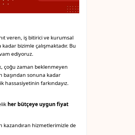
ıt veren, iş bitirici ve kurumsal
 kadar bizimle çalışmaktadır. Bu
evam ediyoruz.
mak, çoğu zaman beklenmeyen
izin başından sonuna kadar
k hassasiyetinin farkındayız.
elik
her bütçeye uygun fiyat
n kazandıran hizmetlerimizle de