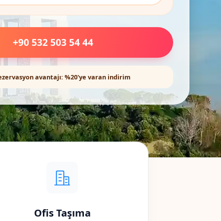
+90 532 503 54 44
ezervasyon avantajı: %20'ye varan indirim
Ofis Taşıma