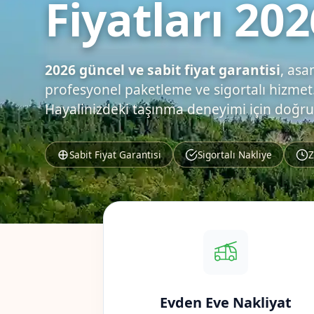
Fiyatları 202
2026 güncel ve sabit fiyat garantisi
, asa
profesyonel paketleme ve sigortalı hizmet.
Hayalinizdeki taşınma deneyimi için doğru
Sabit Fiyat Garantisi
Sigortalı Nakliye
Z
Evden Eve Nakliyat