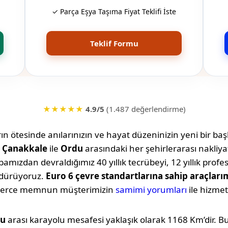
✓ Parça Eşya Taşıma Fiyat Teklifi İste
Teklif Formu
★★★★★
4.9/5
(1.487 değerlendirme)
n ötesinde anılarınızın ve hayat düzeninizin yeni bir başl
,
Çanakkale
ile
Ordu
arasındaki her şehirlerarası nakliy
amızdan devraldığımız 40 yıllık tecrübeyi, 12 yıllık profe
rdürüyoruz.
Euro 6 çevre standartlarına sahip araçları
lerce memnun müşterimizin
samimi yorumları
ile hizmet
u
arası karayolu mesafesi yaklaşık olarak
1168 Km
’dir. 