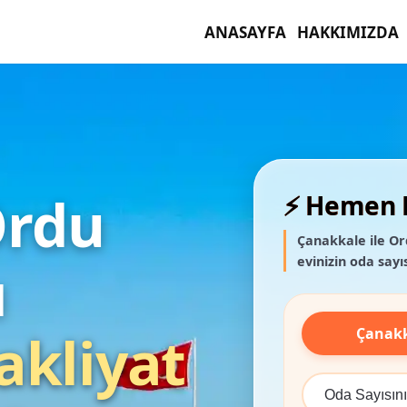
ANASAYFA
HAKKIMIZDA
Ordu
⚡ Hemen F
Çanakkale ile Or
evinizin oda sayıs
ı
Çanak
akliyat