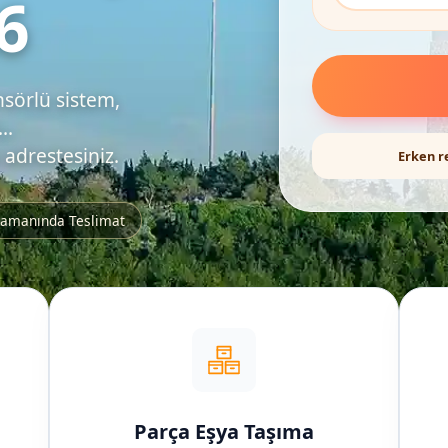
6
nsörlü sistem,
..
 adrestesiniz.
Erken r
amanında Teslimat
Parça Eşya Taşıma