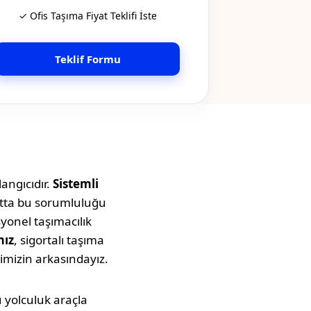
✓ Ofis Taşıma Fiyat Teklifi İste
Teklif Formu
angıcıdır.
Sistemli
atta bu sorumluluğu
syonel taşımacılık
mız
, sigortalı taşıma
imizin arkasındayız.
Bu yolculuk araçla