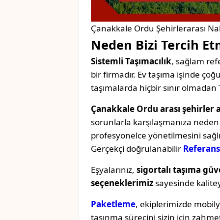
Çanakkale Ordu Şehirlerarası Nak
Neden Bizi Tercih Et
Sistemli Taşımacılık
, sağlam refe
bir firmadır. Ev taşıma işinde ç
taşımalarda hiçbir sınır olmadan 
Çanakkale Ordu arası şehirler a
sorunlarla karşılaşmanıza neden o
profesyonelce yönetilmesini sağl
Gerçekçi doğrulanabilir
Referans
Eşyalarınız,
sigortalı taşıma güv
seçeneklerimiz
sayesinde kaliteyi 
Paketleme
, ekiplerimizde mobil
taşınma sürecini sizin için zahmet