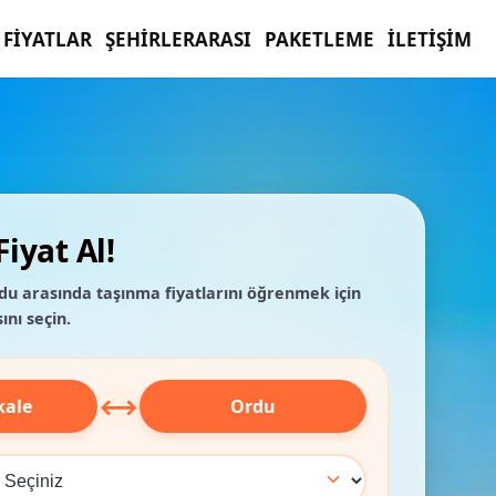
FIYATLAR
ŞEHIRLERARASI
PAKETLEME
İLETIŞIM
iyat Al!
du arasında taşınma fiyatlarını öğrenmek için
ını seçin.
⟷
kale
Ordu