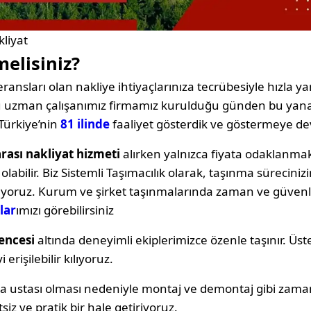
liyat
melisiniz?
ransları olan nakliye ihtiyaçlarınıza tecrübesiyle hızla yan
oğu uzman çalışanımız firmamız kurulduğu günden bu yana
Türkiye’nin
81 ilinde
faaliyet gösterdik ve göstermeye d
rası nakliyat hizmeti
alırken yalnızca fiyata odaklan
labilir. Biz Sistemli Taşımacılık olarak, taşınma sürecin
ıyoruz. Kurum ve şirket taşınmalarında zaman ve güvenli
lar
ımızı görebilirsiniz
encesi
altında deneyimli ekiplerimizce özenle taşınır. Üst
erişilebilir kılıyoruz.
ya ustası olması nedeniyle montaj ve demontaj gibi zama
siz ve pratik bir hale getiriyoruz.