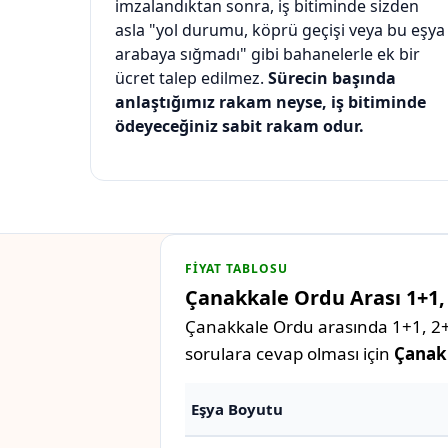
imzalandıktan sonra, iş bitiminde sizden
asla "yol durumu, köprü geçişi veya bu eşya
arabaya sığmadı" gibi bahanelerle ek bir
ücret talep edilmez.
Sürecin başında
anlaştığımız rakam neyse, iş bitiminde
ödeyeceğiniz sabit rakam odur.
FIYAT TABLOSU
Çanakkale Ordu Arası 1+1, 
Çanakkale Ordu arasında 1+1, 2+1,
sorulara cevap olması için
Çanakk
Eşya Boyutu