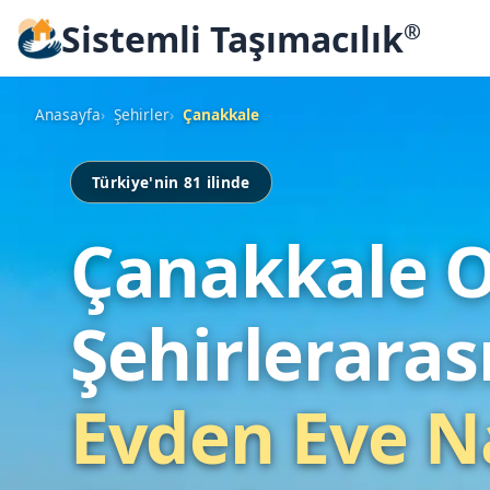
Sistemli Taşımacılık
®
Anasayfa
Şehirler
Çanakkale
Türkiye'nin 81 ilinde
Çanakkale 
Şehirleraras
Evden Eve N