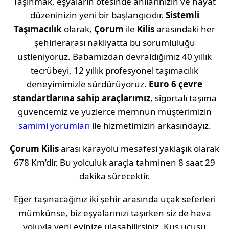
Taşınmak, eşyaların ötesinde anılarınızın ve hayat
düzeninizin yeni bir başlangıcıdır.
Sistemli
Taşımacılık
olarak,
Çorum
ile
Kilis
arasındaki her
şehirlerarası nakliyatta bu sorumluluğu
üstleniyoruz. Babamızdan devraldığımız 40 yıllık
tecrübeyi, 12 yıllık profesyonel taşımacılık
deneyimimizle sürdürüyoruz.
Euro 6 çevre
standartlarına sahip araçlarımız
, sigortalı taşıma
güvencemiz ve yüzlerce memnun müşterimizin
samimi yorumları
ile hizmetimizin arkasındayız.
Çorum
Kilis
arası karayolu mesafesi yaklaşık olarak
678 Km
’dir. Bu yolculuk araçla tahminen
8 saat 29
dakika
sürecektir.
Eğer taşınacağınız iki şehir arasında uçak seferleri
mümkünse, biz eşyalarınızı taşırken siz de hava
yoluyla yeni evinize ulaşabilirsiniz. Kuş uçuşu