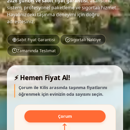
2026 güncel ve sabit fiyat garantisi
, asansörlü
sistem, profesyonel paketleme ve sigortalı hizmet...
Hayalinizdeki taşınma deneyimi için doğru
adrestesiniz.
Sabit Fiyat Garantisi
Sigortalı Nakliye
Zamanında Teslimat
⚡ Hemen Fiyat Al!
Çorum ile Kilis arasında taşınma fiyatlarını
öğrenmek için evinizin oda sayısını seçin.
Çorum
⟷