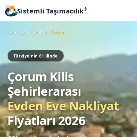
Sistemli Taşımacılık
®
Anasayfa
Şehirler
Çorum
Türkiye'nin 81 ilinde
Çorum Kilis
Şehirlerarası
Evden Eve Nakliyat
Fiyatları 2026