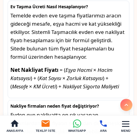
Ev Taşıma Ücreti Nasıl Hesaplanıyor?
Temelde evden eve taşıma fiyatlarımızı aracın
gideceği mesafe, eşya hacmi ve kat yüksekliği
etkiliyor. Sistemli Taşımacılık evden eve nakliyat
fiyatı hesaplaması için bir formül geliştirdi.
Sitede bulunan tüm fiyat hesaplamaları bu
formül üzerinden hesaplanıyor.
Net Nakliyat Fiyatı
= (
Eşya Hacmi
×
Hacim
Katsayısı
) + (
Kat Sayısı
×
Zorluk Katsayısı
) +
(
Mesafe
×
KM Ücreti
) +
Nakliyat Sigorta Maliyeti
Nakliye firmaları neden fiyat değiştiriyor?
Evden eve nakliyatta en sık yaşanan
sorunlardan biri, fiyatın sonradan değişmesidir.
Nedenlerini dört başlıkta inceleyebiliriz:
ANASAYFA
TEKLIF İSTE
WHATSAPP
ARA
MENÜ