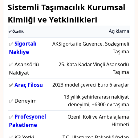
Sistemli Taşımacılık Kurumsal
Kimliği ve Yetkinlikleri
Açıklama
✅ Özellik
✅
Sigortalı
AKSigorta ile Güvence, Sözleşmeli
Taşıma
Nakliye
✅ Asansörlü
25. Kata Kadar Vinçli Asansörlü
Taşıma
Nakliyat
✅
Araç Filosu
2023 model çevreci Euro 6 araçlar
13 yıllık şehirlerarası nakliyat
✅ Deneyim
deneyimi, +6300 ev taşıma
✅
Profesyonel
Özenli Koli ve Ambalajlama
Hizmeti
Paketleme
✅ K3 Yetki
T.C. Ulaştırma Bakanlığı'ndan