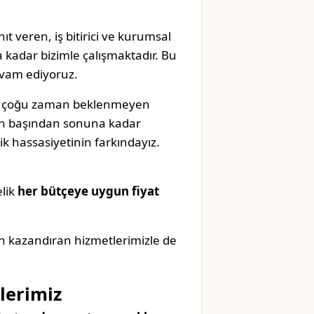
ıt veren, iş bitirici ve kurumsal
 kadar bizimle çalışmaktadır. Bu
evam ediyoruz.
k, çoğu zaman beklenmeyen
izin başından sonuna kadar
k hassasiyetinin farkındayız.
elik
her bütçeye uygun fiyat
n kazandıran hizmetlerimizle de
lerimiz