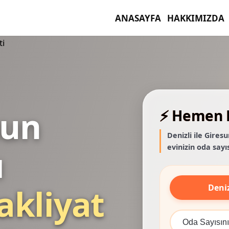
ANASAYFA
HAKKIMIZDA
sun
⚡ Hemen F
Denizli ile Gires
evinizin oda sayıs
ı
Deniz
akliyat