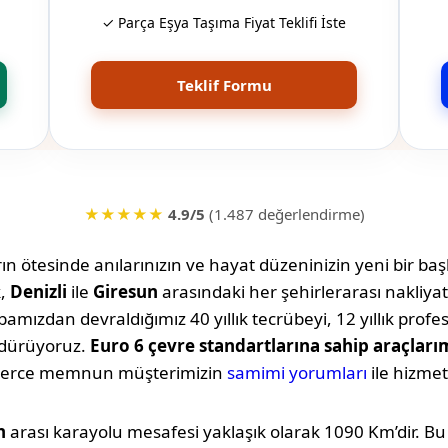
✓ Parça Eşya Taşıma Fiyat Teklifi İste
Teklif Formu
★★★★★
4.9/5
(1.487 değerlendirme)
n ötesinde anılarınızın ve hayat düzeninizin yeni bir başl
k,
Denizli
ile
Giresun
arasındaki her şehirlerarası nakliy
amızdan devraldığımız 40 yıllık tecrübeyi, 12 yıllık profe
rdürüyoruz.
Euro 6 çevre standartlarına sahip araçları
lerce memnun müşterimizin
samimi yorumları
ile hizmet
n
arası karayolu mesafesi yaklaşık olarak
1090 Km
’dir. B