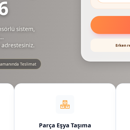
6
nsörlü sistem,
..
 adrestesiniz.
Erken r
amanında Teslimat
Parça Eşya Taşıma