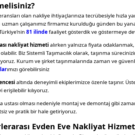
melisiniz?
ransları olan nakliye ihtiyaçlarınıza tecrübesiyle hızla yan
oğu uzman çalışanımız firmamız kurulduğu günden bu yana
Türkiye’nin
81 ilinde
faaliyet gösterdik ve göstermeye d
rası nakliyat hizmeti
alırken yalnızca fiyata odaklanma
labilir. Biz Sistemli Taşımacılık olarak, taşınma sürecin
ıyoruz. Kurum ve şirket taşınmalarında zaman ve güvenli
lar
ımızı görebilirsiniz
encesi
altında deneyimli ekiplerimizce özenle taşınır. Üst
erişilebilir kılıyoruz.
ya ustası olması nedeniyle montaj ve demontaj gibi zama
siz ve pratik bir hale getiriyoruz.
rlerarası Evden Eve Nakliyat Hizmet