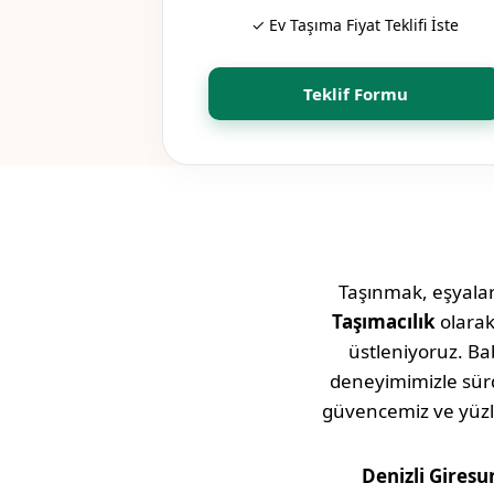
✓ Ev Taşıma Fiyat Teklifi İste
Teklif Formu
Taşınmak, eşyaları
Taşımacılık
olara
üstleniyoruz. Bab
deneyimimizle sü
güvencemiz ve yüz
Denizli
Giresu