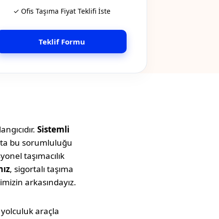
✓ Ofis Taşıma Fiyat Teklifi İste
Teklif Formu
angıcıdır.
Sistemli
atta bu sorumluluğu
syonel taşımacılık
mız
, sigortalı taşıma
imizin arkasındayız.
u yolculuk araçla