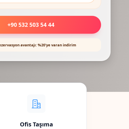
+90 532 503 54 44
ezervasyon avantajı: %20'ye varan indirim
Ofis Taşıma