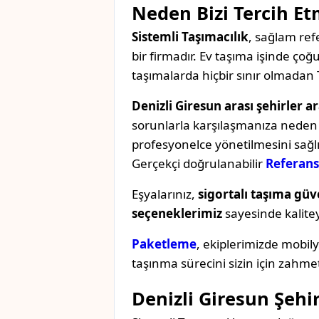
Neden Bizi Tercih Et
Sistemli Taşımacılık
, sağlam refe
bir firmadır. Ev taşıma işinde ç
taşımalarda hiçbir sınır olmadan 
Denizli Giresun arası şehirler a
sorunlarla karşılaşmanıza neden o
profesyonelce yönetilmesini sağl
Gerçekçi doğrulanabilir
Referans
Eşyalarınız,
sigortalı taşıma güv
seçeneklerimiz
sayesinde kaliteyi 
Paketleme
, ekiplerimizde mobil
taşınma sürecini sizin için zahmet
Denizli Giresun Şehi