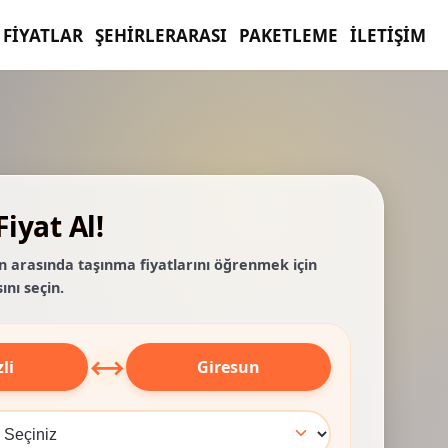
FIYATLAR
ŞEHIRLERARASI
PAKETLEME
İLETIŞIM
iyat Al!
un arasında taşınma fiyatlarını öğrenmek için
ını seçin.
⟷
li
Giresun