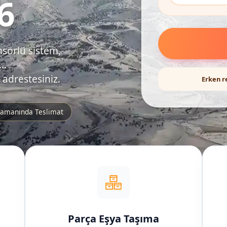
6
nsörlü sistem,
..
 adrestesiniz.
Erken r
amanında Teslimat
Parça Eşya Taşıma