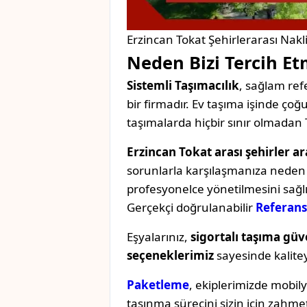
Erzincan Tokat Şehirlerarası Nakl
Neden Bizi Tercih Et
Sistemli Taşımacılık
, sağlam refe
bir firmadır. Ev taşıma işinde ç
taşımalarda hiçbir sınır olmadan 
Erzincan Tokat arası şehirler ar
sorunlarla karşılaşmanıza neden o
profesyonelce yönetilmesini sağl
Gerçekçi doğrulanabilir
Referans
Eşyalarınız,
sigortalı taşıma güv
seçeneklerimiz
sayesinde kaliteyi 
Paketleme
, ekiplerimizde mobil
taşınma sürecini sizin için zahmet