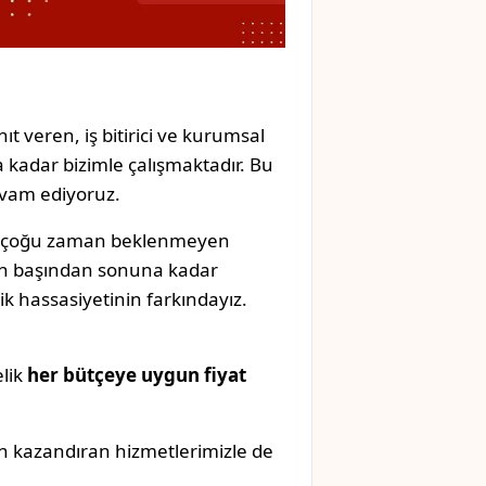
ıt veren, iş bitirici ve kurumsal
 kadar bizimle çalışmaktadır. Bu
evam ediyoruz.
k, çoğu zaman beklenmeyen
izin başından sonuna kadar
k hassasiyetinin farkındayız.
elik
her bütçeye uygun fiyat
n kazandıran hizmetlerimizle de