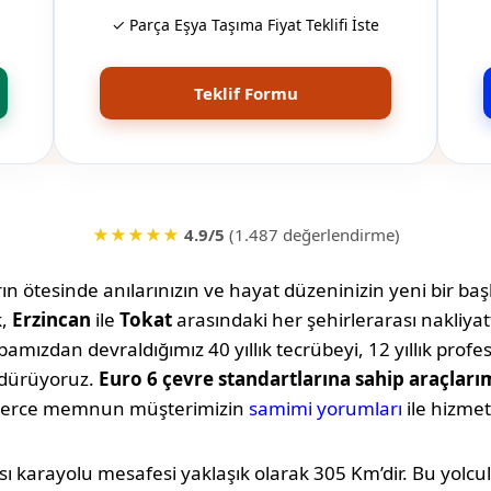
✓ Parça Eşya Taşıma Fiyat Teklifi İste
Teklif Formu
★★★★★
4.9/5
(1.487 değerlendirme)
n ötesinde anılarınızın ve hayat düzeninizin yeni bir başl
k,
Erzincan
ile
Tokat
arasındaki her şehirlerarası nakliy
amızdan devraldığımız 40 yıllık tecrübeyi, 12 yıllık profe
rdürüyoruz.
Euro 6 çevre standartlarına sahip araçları
lerce memnun müşterimizin
samimi yorumları
ile hizmet
sı karayolu mesafesi yaklaşık olarak
305 Km
’dir. Bu yol