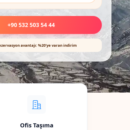
+90 532 503 54 44
ezervasyon avantajı: %20'ye varan indirim
Ofis Taşıma