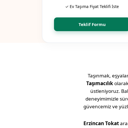
✓ Ev Taşıma Fiyat Teklifi İste
Teklif Formu
Taşınmak, eşyaları
Taşımacılık
olara
üstleniyoruz. Bab
deneyimimizle sü
güvencemiz ve yüz
Erzincan
Tokat
ara