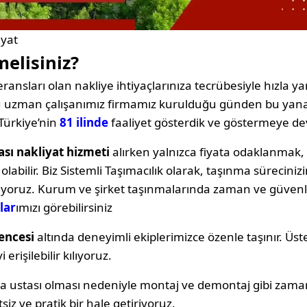
iyat
melisiniz?
ransları olan nakliye ihtiyaçlarınıza tecrübesiyle hızla yan
oğu uzman çalışanımız firmamız kurulduğu günden bu yana
Türkiye’nin
81 ilinde
faaliyet gösterdik ve göstermeye d
ası nakliyat hizmeti
alırken yalnızca fiyata odaklanma
labilir. Biz Sistemli Taşımacılık olarak, taşınma sürecin
ıyoruz. Kurum ve şirket taşınmalarında zaman ve güvenli
lar
ımızı görebilirsiniz
encesi
altında deneyimli ekiplerimizce özenle taşınır. Üst
erişilebilir kılıyoruz.
ya ustası olması nedeniyle montaj ve demontaj gibi zama
siz ve pratik bir hale getiriyoruz.