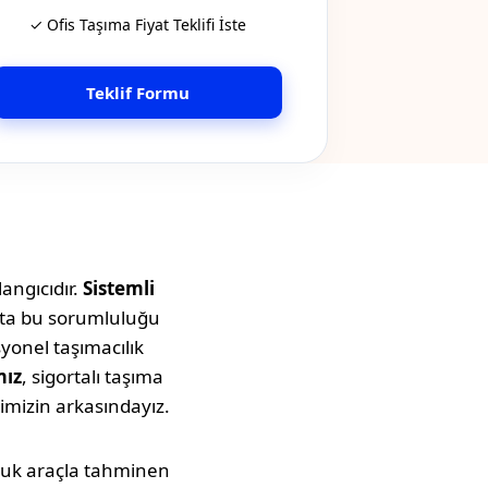
✓ Ofis Taşıma Fiyat Teklifi İste
Teklif Formu
angıcıdır.
Sistemli
atta bu sorumluluğu
syonel taşımacılık
mız
, sigortalı taşıma
imizin arkasındayız.
culuk araçla tahminen