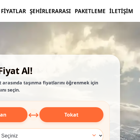
FIYATLAR
ŞEHIRLERARASI
PAKETLEME
İLETIŞIM
iyat Al!
t arasında taşınma fiyatlarını öğrenmek için
ını seçin.
⟷
can
Tokat