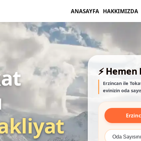
ANASAYFA
HAKKIMIZDA
kat
⚡ Hemen F
Erzincan ile Toka
evinizin oda sayıs
ı
Erzin
akliyat