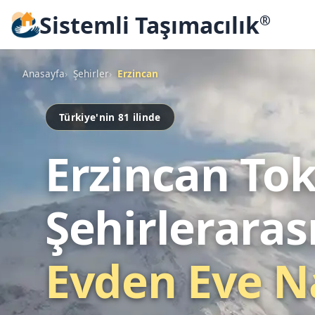
Sistemli Taşımacılık
®
Anasayfa
Şehirler
Erzincan
Türkiye'nin 81 ilinde
Erzincan To
Şehirleraras
Evden Eve N