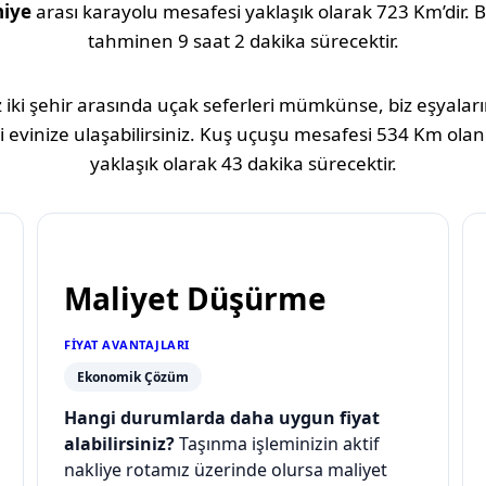
iye
arası karayolu mesafesi yaklaşık olarak
723 Km
’dir.
tahminen
9 saat 2 dakika
sürecektir.
 iki şehir arasında uçak seferleri mümkünse, biz eşyaların
 evinize ulaşabilirsiniz. Kuş uçuşu mesafesi
534 Km
olan
yaklaşık olarak
43 dakika
sürecektir.
Maliyet Düşürme
FIYAT AVANTAJLARI
Ekonomik Çözüm
Hangi durumlarda daha uygun fiyat
alabilirsiniz?
Taşınma işleminizin aktif
nakliye rotamız üzerinde olursa maliyet