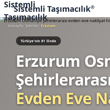
Sistemli Taşımacılık
®
Anasayfa
Şehirler
Erzurum
Türkiye'nin 81 ilinde
Erzurum Os
Şehirleraras
Evden Eve N