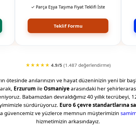
✓ Parça Eşya Taşıma Fiyat Teklifi İste
Teklif Formu
★★★★★
4.9/5
(1.487 değerlendirme)
n ötesinde anılarınızın ve hayat düzeninizin yeni bir başl
arak,
Erzurum
ile
Osmaniye
arasındaki her şehirleraras
iyoruz. Babamızdan devraldığımız 40 yıllık tecrübeyi, 12
eyimimizle sürdürüyoruz.
Euro 6 çevre standartlarına sa
şıma güvencemiz ve yüzlerce memnun müşterimizin
samim
hizmetimizin arkasındayız.