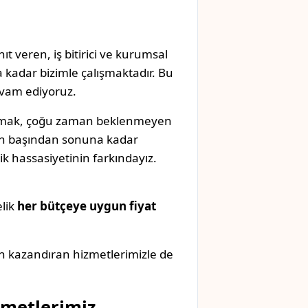
ıt veren, iş bitirici ve kurumsal
 kadar bizimle çalışmaktadır. Bu
evam ediyoruz.
anmak, çoğu zaman beklenmeyen
izin başından sonuna kadar
k hassasiyetinin farkındayız.
elik
her bütçeye uygun fiyat
n kazandıran hizmetlerimizle de
zmetlerimiz