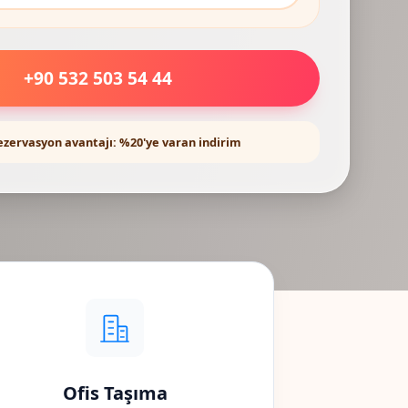
+90 532 503 54 44
ezervasyon avantajı: %20'ye varan indirim
Ofis Taşıma