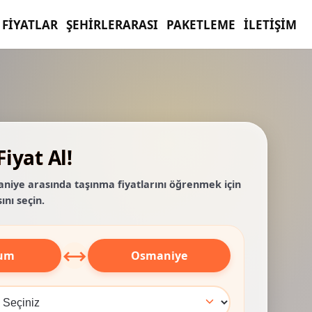
FIYATLAR
ŞEHIRLERARASI
PAKETLEME
İLETIŞIM
iyat Al!
niye arasında taşınma fiyatlarını öğrenmek için
ını seçin.
⟷
rum
Osmaniye