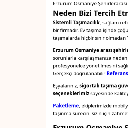
Erzurum Osmaniye Şehirlerarası 
Neden Bizi Tercih Et
Sistemli Taşımacılık
, sağlam refe
bir firmadır. Ev taşıma işinde ç
taşımalarda hiçbir sınır olmadan 
Erzurum Osmaniye arası şehirle
sorunlarla karşılaşmanıza neden o
profesyonelce yönetilmesini sağl
Gerçekçi doğrulanabilir
Referans
Eşyalarınız,
sigortalı taşıma güv
seçeneklerimiz
sayesinde kaliteyi 
Paketleme
, ekiplerimizde mobil
taşınma sürecini sizin için zahmet
Erzurum Osmaniye Şe