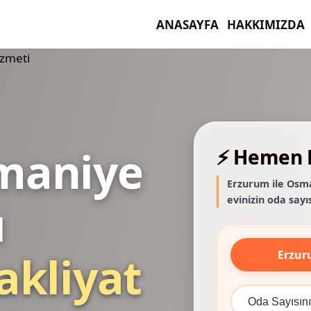
ANASAYFA
HAKKIMIZDA
maniye
⚡ Hemen F
Erzurum ile Osma
evinizin oda sayıs
ı
Erzu
akliyat