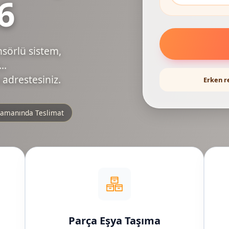
6
nsörlü sistem,
..
 adrestesiniz.
Erken r
amanında Teslimat
Parça Eşya Taşıma