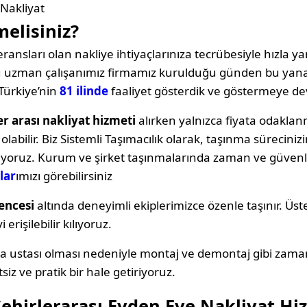
Nakliyat
melisiniz?
ransları olan nakliye ihtiyaçlarınıza tecrübesiyle hızla yan
oğu uzman çalışanımız firmamız kurulduğu günden bu yana
Türkiye’nin
81 ilinde
faaliyet gösterdik ve göstermeye d
r arası nakliyat hizmeti
alırken yalnızca fiyata odakl
labilir. Biz Sistemli Taşımacılık olarak, taşınma sürecin
ıyoruz. Kurum ve şirket taşınmalarında zaman ve güvenli
lar
ımızı görebilirsiniz
encesi
altında deneyimli ekiplerimizce özenle taşınır. Üst
erişilebilir kılıyoruz.
ya ustası olması nedeniyle montaj ve demontaj gibi zama
siz ve pratik bir hale getiriyoruz.
hirlerarası Evden Eve Nakliyat Hi