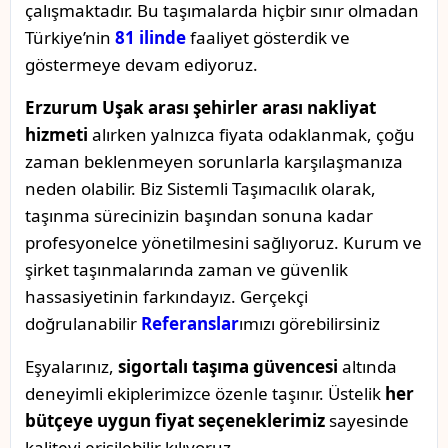
çalışmaktadır. Bu taşımalarda hiçbir sınır olmadan
Türkiye’nin
81 ilinde
faaliyet gösterdik ve
göstermeye devam ediyoruz.
Erzurum Uşak arası şehirler arası nakliyat
hizmeti
alırken yalnızca fiyata odaklanmak, çoğu
zaman beklenmeyen sorunlarla karşılaşmanıza
neden olabilir. Biz Sistemli Taşımacılık olarak,
taşınma sürecinizin başından sonuna kadar
profesyonelce yönetilmesini sağlıyoruz. Kurum ve
şirket taşınmalarında zaman ve güvenlik
hassasiyetinin farkındayız. Gerçekçi
doğrulanabilir
Referanslar
ımızı görebilirsiniz
Eşyalarınız,
sigortalı taşıma güvencesi
altında
deneyimli ekiplerimizce özenle taşınır. Üstelik
her
bütçeye uygun fiyat seçeneklerimiz
sayesinde
kaliteyi erişilebilir kılıyoruz.