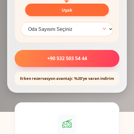
Uşak
+90 532 503 54 44
Erken rezervasyon avantajı: %20'ye varan indirim