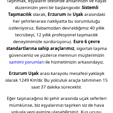
Taşınmak, eşyaların ötesinde anılarınızın ve hayat
düzeninizin yeni bir başlangıcıdır.
Sistemli
Taşımacılık
olarak,
Erzurum
ile
Uşak
arasındaki
her şehirlerarası nakliyatta bu sorumluluğu
üstleniyoruz. Babamızdan devraldığımız 40 yıllık
tecrübeyi, 12 yıllık profesyonel taşımacılık
deneyimimizle sürdürüyoruz.
Euro 6 çevre
standartlarına sahip araçlarımız
, sigortalı taşıma
güvencemiz ve yüzlerce memnun müşterimizin
samimi yorumları
ile hizmetimizin arkasındayız.
Erzurum
Uşak
arası karayolu mesafesi yaklaşık
olarak
1249 Km
’dir. Bu yolculuk araçla tahminen
15
saat 37 dakika
sürecektir.
Eğer taşınacağınız iki şehir arasında uçak seferleri
mümkünse, biz eşyalarınızı taşırken siz de hava
yoluyla yeni evinize ulaşabilirsiniz. Kuş uçuşu