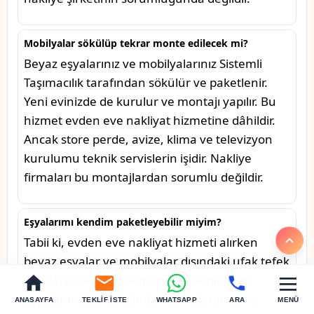
Mobilyalar sökülüp tekrar monte edilecek mi?
Beyaz eşyalarınız ve mobilyalarınız Sistemli
Taşımacılık tarafından sökülür ve paketlenir.
Yeni evinizde de kurulur ve montajı yapılır. Bu
hizmet evden eve nakliyat hizmetine dâhildir.
Ancak store perde, avize, klima ve televizyon
kurulumu teknik servislerin işidir. Nakliye
firmaları bu montajlardan sorumlu değildir.
Eşyalarımı kendim paketleyebilir miyim?
Tabii ki, evden eve nakliyat hizmeti alırken
beyaz eşyalar ve mobilyalar dışındaki ufak tefek
eşyaları sizin paketlemeniz beklenir. Tüm
eşyaların sizin tarafından paketlenmesi ve
ANASAYFA
TEKLIF İSTE
WHATSAPP
ARA
MENÜ