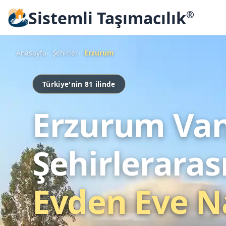
Sistemli Taşımacılık
®
Anasayfa
Şehirler
Erzurum
Türkiye'nin 81 ilinde
Erzurum Va
Şehirleraras
Evden Eve N