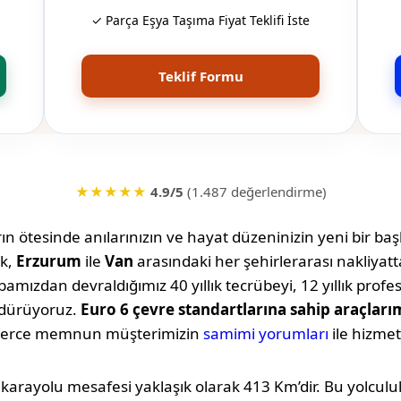
✓ Parça Eşya Taşıma Fiyat Teklifi İste
Teklif Formu
★★★★★
4.9/5
(1.487 değerlendirme)
n ötesinde anılarınızın ve hayat düzeninizin yeni bir başl
k,
Erzurum
ile
Van
arasındaki her şehirlerarası nakliya
amızdan devraldığımız 40 yıllık tecrübeyi, 12 yıllık profe
rdürüyoruz.
Euro 6 çevre standartlarına sahip araçları
lerce memnun müşterimizin
samimi yorumları
ile hizmet
 karayolu mesafesi yaklaşık olarak
413 Km
’dir. Bu yolcu