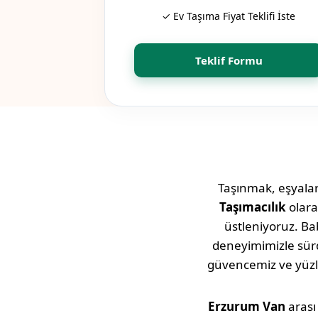
✓ Ev Taşıma Fiyat Teklifi İste
Teklif Formu
Taşınmak, eşyaları
Taşımacılık
olara
üstleniyoruz. Bab
deneyimimizle sü
güvencemiz ve yüz
Erzurum
Van
arası