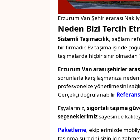
Erzurum Van Şehirlerarası Nakliy
Neden Bizi Tercih Et
Sistemli Taşımacılık
, sağlam refe
bir firmadır. Ev taşıma işinde ç
taşımalarda hiçbir sınır olmadan 
Erzurum Van arası şehirler aras
sorunlarla karşılaşmanıza neden o
profesyonelce yönetilmesini sağl
Gerçekçi doğrulanabilir
Referans
Eşyalarınız,
sigortalı taşıma güv
seçeneklerimiz
sayesinde kaliteyi 
Paketleme
, ekiplerimizde mobil
taşınma sürecini sizin için zahmet