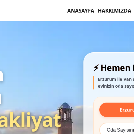
ANASAYFA
HAKKIMIZDA
n
⚡ Hemen F
Erzurum ile Van 
evinizin oda sayıs
ı
Erzu
akliyat