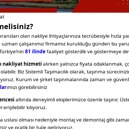
at
melisiniz?
ransları olan nakliye ihtiyaçlarınıza tecrübesiyle hızla yan
oğu uzman çalışanımız firmamız kurulduğu günden bu yana
Türkiye’nin
81 ilinde
faaliyet gösterdik ve göstermeye d
ı nakliyat hizmeti
alırken yalnızca fiyata odaklanmak,
labilir. Biz Sistemli Taşımacılık olarak, taşınma sürecin
ıyoruz. Kurum ve şirket taşınmalarında zaman ve güvenli
lar
ımızı görebilirsiniz
encesi
altında deneyimli ekiplerimizce özenle taşınır. Üst
erişilebilir kılıyoruz.
ya ustası olması nedeniyle montaj ve demontaj gibi zama
siz ve pratik bir hale getiriyoruz.