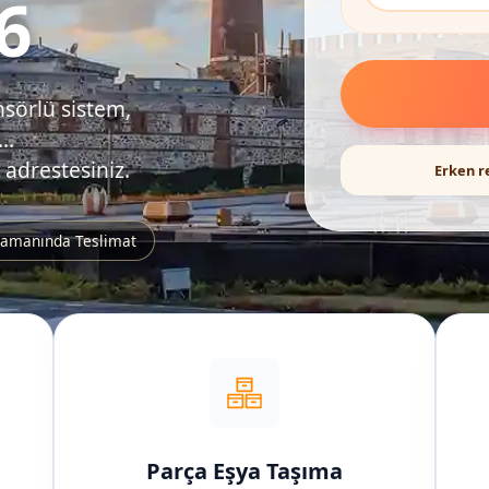
6
nsörlü sistem,
..
 adrestesiniz.
Erken r
amanında Teslimat
Parça Eşya Taşıma