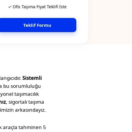
✓ Ofis Taşıma Fiyat Teklifi İste
Teklif Formu
angıcıdır.
Sistemli
tta bu sorumluluğu
syonel taşımacılık
mız
, sigortalı taşıma
imizin arkasındayız.
luk araçla tahminen
5