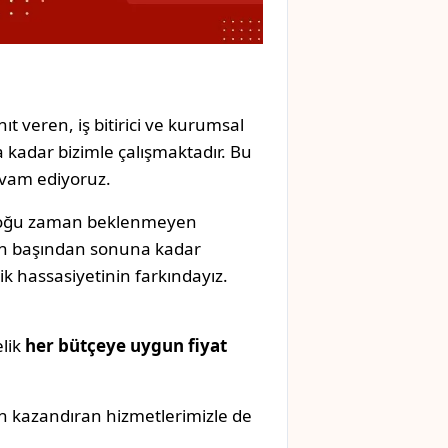
ıt veren, iş bitirici ve kurumsal
 kadar bizimle çalışmaktadır. Bu
evam ediyoruz.
 çoğu zaman beklenmeyen
izin başından sonuna kadar
k hassasiyetinin farkındayız.
elik
her bütçeye uygun fiyat
n kazandıran hizmetlerimizle de