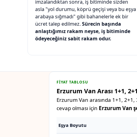
imzalandıktan sonra, iş bitiminde sizden
asla "yol durumu, köprü geçişi veya bu eşya
arabaya sığmadı" gibi bahanelerle ek bir
ücret talep edilmez.
Sürecin başında
anlaştığımız rakam neyse, iş bitiminde
ödeyeceğiniz sabit rakam odur.
FIYAT TABLOSU
Erzurum Van Arası 1+1, 2+1
Erzurum Van arasında 1+1, 2+1, 3+
cevap olması için
Erzurum Van şeh
Eşya Boyutu