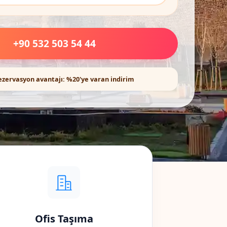
+90 532 503 54 44
ezervasyon avantajı: %20'ye varan indirim
Ofis Taşıma