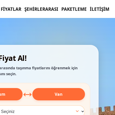
FIYATLAR
ŞEHIRLERARASI
PAKETLEME
İLETIŞIM
iyat Al!
arasında taşınma fiyatlarını öğrenmek için
ını seçin.
⟷
rum
Van