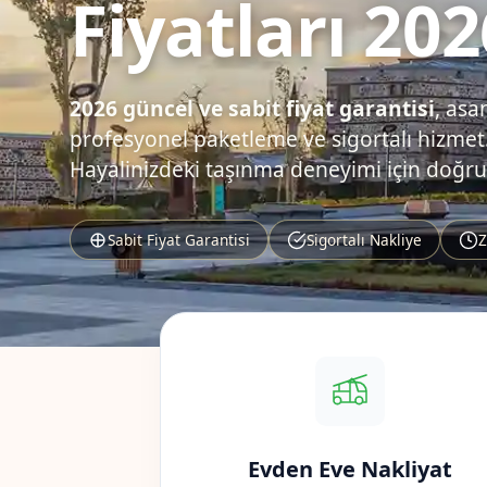
Fiyatları 202
2026 güncel ve sabit fiyat garantisi
, asa
profesyonel paketleme ve sigortalı hizmet.
Hayalinizdeki taşınma deneyimi için doğru
Sabit Fiyat Garantisi
Sigortalı Nakliye
Z
Evden Eve Nakliyat