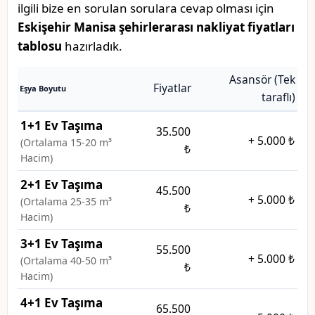
ilgili bize en sorulan sorulara cevap olması için
Eskişehir Manisa şehirlerarası nakliyat fiyatları
tablosu
hazırladık.
Asansör (Tek
Fiyatlar
Eşya Boyutu
taraflı)
1+1 Ev Taşıma
35.500
+
5.000 ₺
(Ortalama 15-20 m³
₺
Hacim)
2+1 Ev Taşıma
45.500
+
5.000 ₺
(Ortalama 25-35 m³
₺
Hacim)
3+1 Ev Taşıma
55.500
+
5.000 ₺
(Ortalama 40-50 m³
₺
Hacim)
4+1 Ev Taşıma
65.500