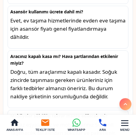
Asansör kullanımı ücrete dahil mi?
Evet, ev taşıma hizmetlerinde evden eve taşıma
için asansör fiyatı genel fiyatlandırmaya
dâhildir.
Aracınız kapalı kasa mı? Hava şartlarından etkilenir
miyiz?
Doğru, tüm araçlarımız kapalı kasadır. Soğuk
zincirde taşınması gereken ürünleriniz için
farklı tedbirler almanızı öneririz. Bu durum
nakliye şirketinin sorumluğunda değildir.
Mobilyalar sökülüp tekrar monte edilecek mi?
Beyaz eşyalarınız ve mobilyalarınız Sistemli
ANASAYFA
TEKLIF İSTE
WHATSAPP
ARA
MENÜ
Taşımacılık tarafından sökülür ve paketlenir.