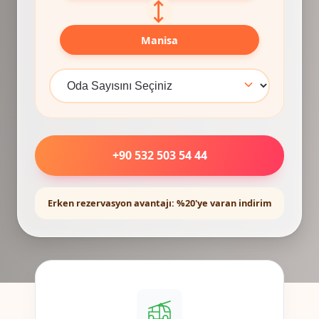
⟷
Manisa
+90 532 503 54 44
Erken rezervasyon avantajı: %20'ye varan indirim