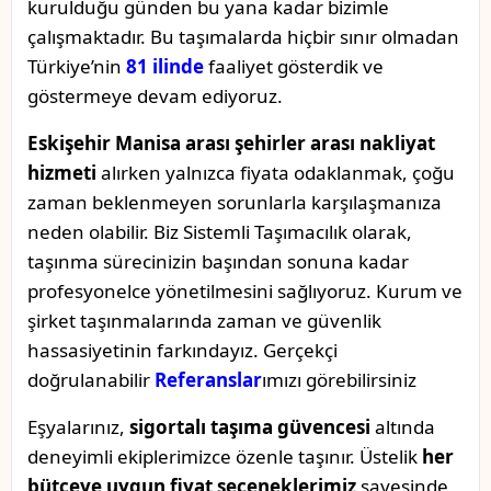
kurulduğu günden bu yana kadar bizimle
çalışmaktadır. Bu taşımalarda hiçbir sınır olmadan
Türkiye’nin
81 ilinde
faaliyet gösterdik ve
göstermeye devam ediyoruz.
Eskişehir Manisa arası şehirler arası nakliyat
hizmeti
alırken yalnızca fiyata odaklanmak, çoğu
zaman beklenmeyen sorunlarla karşılaşmanıza
neden olabilir. Biz Sistemli Taşımacılık olarak,
taşınma sürecinizin başından sonuna kadar
profesyonelce yönetilmesini sağlıyoruz. Kurum ve
şirket taşınmalarında zaman ve güvenlik
hassasiyetinin farkındayız. Gerçekçi
doğrulanabilir
Referanslar
ımızı görebilirsiniz
Eşyalarınız,
sigortalı taşıma güvencesi
altında
deneyimli ekiplerimizce özenle taşınır. Üstelik
her
bütçeye uygun fiyat seçeneklerimiz
sayesinde