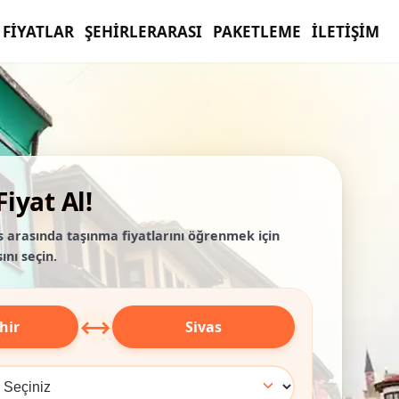
FIYATLAR
ŞEHIRLERARASI
PAKETLEME
İLETIŞIM
iyat Al!
as arasında taşınma fiyatlarını öğrenmek için
ını seçin.
⟷
hir
Sivas