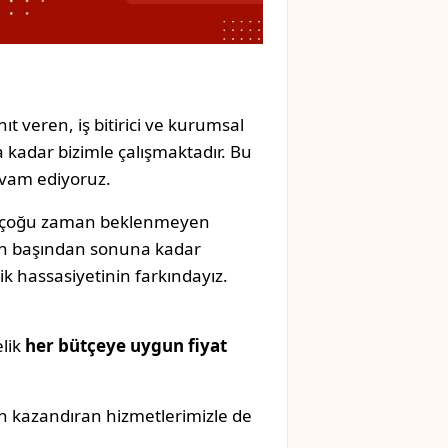
ıt veren, iş bitirici ve kurumsal
 kadar bizimle çalışmaktadır. Bu
evam ediyoruz.
k, çoğu zaman beklenmeyen
izin başından sonuna kadar
k hassasiyetinin farkındayız.
elik
her bütçeye uygun fiyat
n kazandıran hizmetlerimizle de