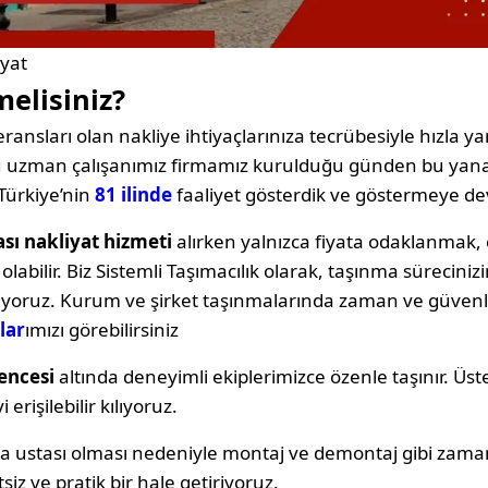
iyat
melisiniz?
ransları olan nakliye ihtiyaçlarınıza tecrübesiyle hızla yan
oğu uzman çalışanımız firmamız kurulduğu günden bu yana
Türkiye’nin
81 ilinde
faaliyet gösterdik ve göstermeye d
ası nakliyat hizmeti
alırken yalnızca fiyata odaklanma
labilir. Biz Sistemli Taşımacılık olarak, taşınma sürecin
ıyoruz. Kurum ve şirket taşınmalarında zaman ve güvenli
lar
ımızı görebilirsiniz
encesi
altında deneyimli ekiplerimizce özenle taşınır. Üst
erişilebilir kılıyoruz.
ya ustası olması nedeniyle montaj ve demontaj gibi zama
siz ve pratik bir hale getiriyoruz.