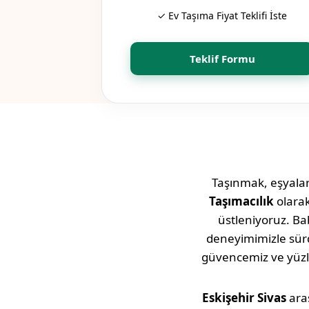
✓ Ev Taşıma Fiyat Teklifi İste
Teklif Formu
Taşınmak, eşyaları
Taşımacılık
olara
üstleniyoruz. Bab
deneyimimizle sü
güvencemiz ve yüz
Eskişehir
Sivas
aras