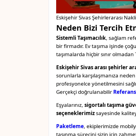
Eskişehir Sivas Şehirlerarası Nakl
Neden Bizi Tercih Et
Sistemli Taşımacılık
, sağlam refe
bir firmadır. Ev taşıma işinde ç
taşımalarda hiçbir sınır olmadan 
Eskişehir Sivas arası şehirler ar
sorunlarla karşılaşmanıza neden o
profesyonelce yönetilmesini sağl
Gerçekçi doğrulanabilir
Referans
Eşyalarınız,
sigortalı taşıma güv
seçeneklerimiz
sayesinde kaliteyi 
Paketleme
, ekiplerimizde mobil
taşınma sürecini sizin için zahmet