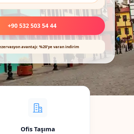
+90 532 503 54 44
ezervasyon avantajı: %20'ye varan indirim
Ofis Taşıma