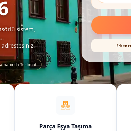
6
nsörlü sistem,
..
 adrestesiniz.
Erken r
amanında Teslimat
Parça Eşya Taşıma