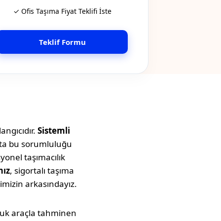
✓ Ofis Taşıma Fiyat Teklifi İste
Teklif Formu
angıcıdır.
Sistemli
tta bu sorumluluğu
syonel taşımacılık
mız
, sigortalı taşıma
imizin arkasındayız.
uluk araçla tahminen