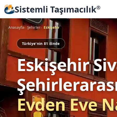
Sistemli Taşımacılık
®
Anasayfa
Şehirler
Eskişehir
Türkiye'nin 81 ilinde
Eskişehir Si
Şehirleraras
Evden Eve N