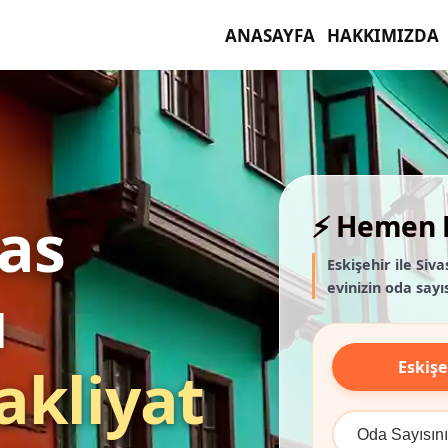
ANASAYFA
HAKKIMIZDA
vas
⚡ Hemen F
Eskişehir ile Siv
evinizin oda sayıs
ı
Eskişe
akliyat