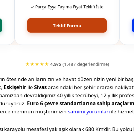
✓ Parça Eşya Taşıma Fiyat Teklifi İste
Teklif Formu
★★★★★
4.9/5
(1.487 değerlendirme)
n ötesinde anılarınızın ve hayat düzeninizin yeni bir başl
k,
Eskişehir
ile
Sivas
arasındaki her şehirlerarası nakliya
amızdan devraldığımız 40 yıllık tecrübeyi, 12 yıllık profe
rdürüyoruz.
Euro 6 çevre standartlarına sahip araçları
lerce memnun müşterimizin
samimi yorumları
ile hizmet
ı karayolu mesafesi yaklaşık olarak
680 Km
’dir. Bu yolc