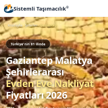
Sistemli Taşımacılık
®
Anasayfa
Şehirler
Gaziantep
Türkiye'nin 81 ilinde
Gaziantep Malatya
Şehirlerarası
Evden Eve Nakliyat
Fiyatları 2026