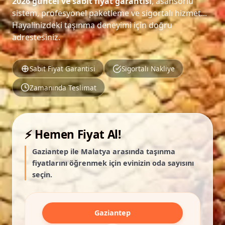
2026 güncel ve sabit fiyat garantisi
, asansörlü
sistem, profesyonel paketleme ve sigortalı hizmet...
Hayalinizdeki taşınma deneyimi için doğru
adrestesiniz.
Sabit Fiyat Garantisi
Sigortalı Nakliye
Zamanında Teslimat
⚡ Hemen Fiyat Al!
Gaziantep ile Malatya arasında taşınma
fiyatlarını öğrenmek için evinizin oda sayısını
seçin.
Gaziantep