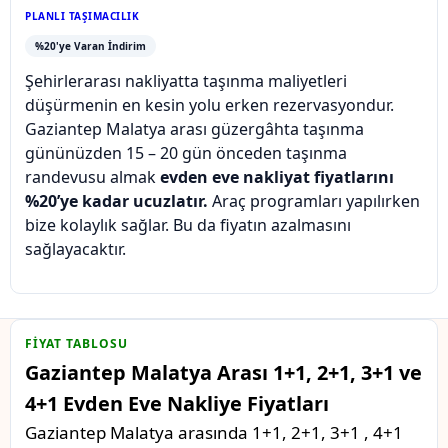
PLANLI TAŞIMACILIK
%20'ye Varan İndirim
Şehirlerarası nakliyatta taşınma maliyetleri
düşürmenin en kesin yolu erken rezervasyondur.
Gaziantep Malatya arası güzergâhta taşınma
gününüzden 15 – 20 gün önceden taşınma
randevusu almak
evden eve nakliyat fiyatlarını
%20’ye kadar ucuzlatır.
Araç programları yapılırken
bize kolaylık sağlar. Bu da fiyatın azalmasını
sağlayacaktır.
FIYAT TABLOSU
Gaziantep Malatya Arası 1+1, 2+1, 3+1 ve
4+1 Evden Eve Nakliye Fiyatları
Gaziantep Malatya arasında 1+1, 2+1, 3+1 , 4+1