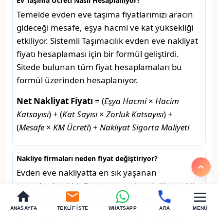
Ev Taşıma Ücreti Nasıl Hesaplanıyor?
Temelde evden eve taşıma fiyatlarımızı aracın
gideceği mesafe, eşya hacmi ve kat yüksekliği
etkiliyor. Sistemli Taşımacılık evden eve nakliyat
fiyatı hesaplaması için bir formül geliştirdi.
Sitede bulunan tüm fiyat hesaplamaları bu
formül üzerinden hesaplanıyor.
Net Nakliyat Fiyatı
= (
Eşya Hacmi
×
Hacim
Katsayısı
) + (
Kat Sayısı
×
Zorluk Katsayısı
) +
(
Mesafe
×
KM Ücreti
) +
Nakliyat Sigorta Maliyeti
Nakliye firmaları neden fiyat değiştiriyor?
Evden eve nakliyatta en sık yaşanan
sorunlardan biri, fiyatın sonradan değişmesidir.
Nedenlerini dört başlıkta inceleyebiliriz:
ANASAYFA
TEKLIF İSTE
WHATSAPP
ARA
MENÜ