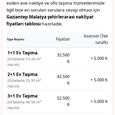
evden eve nakliye ve ofis taşıma hizmetlerimizle
ilgili bize en sorulan sorulara cevap olması için
Gaziantep Malatya şehirlerarası nakliyat
fiyatları tablosu
hazırladık.
Asansör (Tek
Fiyatlar
Eşya Boyutu
taraflı)
1+1 Ev Taşıma
32.500
+
5.000 ₺
(Ortalama 15-20 m³
₺
Hacim)
2+1 Ev Taşıma
42.500
+
5.000 ₺
(Ortalama 25-35 m³
₺
Hacim)
3+1 Ev Taşıma
52.500
+
5.000 ₺
(Ortalama 40-50 m³
₺
Hacim)