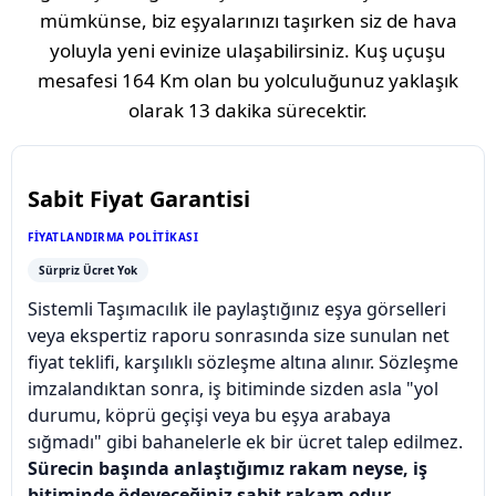
mümkünse, biz eşyalarınızı taşırken siz de hava
yoluyla yeni evinize ulaşabilirsiniz. Kuş uçuşu
mesafesi
164 Km
olan bu yolculuğunuz yaklaşık
olarak
13 dakika
sürecektir.
Sabit Fiyat Garantisi
FIYATLANDIRMA POLITIKASI
Sürpriz Ücret Yok
Sistemli Taşımacılık ile paylaştığınız eşya görselleri
veya ekspertiz raporu sonrasında size sunulan net
fiyat teklifi, karşılıklı sözleşme altına alınır. Sözleşme
imzalandıktan sonra, iş bitiminde sizden asla "yol
durumu, köprü geçişi veya bu eşya arabaya
sığmadı" gibi bahanelerle ek bir ücret talep edilmez.
Sürecin başında anlaştığımız rakam neyse, iş
bitiminde ödeyeceğiniz sabit rakam odur.