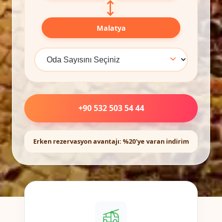
⟷
Malatya
+90 532 503 54 44
Erken rezervasyon avantajı: %20'ye varan indirim