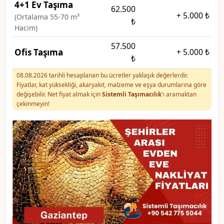
4+1 Ev Taşıma
62.500
+
5.000 ₺
(Ortalama 55-70 m³
₺
Hacim)
57.500
Ofis Taşıma
+
5.000 ₺
₺
08.08.2026 tarihli hesaplanan bu ücretler yaklaşık değerlerdir.
Fiyatlar, kat yüksekliği, akaryakıt, malzeme ve eşya durumlarına göre
değişebilir. Net fiyat almak için
Sistemli Taşımacılık
'ı aramaktan
çekinmeyin!