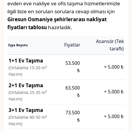
evden eve nakliye ve ofis taşıma hizmetlerimizle
ilgili bize en sorulan sorulara cevap olması için
Giresun Osmaniye şehirlerarası nakliyat
fiyatları tablosu
hazırladık.
Asansör (Tek
Fiyatlar
Eşya Boyutu
taraflı)
1+1 Ev Taşıma
53.500
+
5.000 ₺
(Ortalama 15-20 m³
₺
Hacim)
2+1 Ev Taşıma
63.500
+
5.000 ₺
(Ortalama 25-35 m³
₺
Hacim)
3+1 Ev Taşıma
73.500
+
5.000 ₺
(Ortalama 40-50 m³
₺
Hacim)