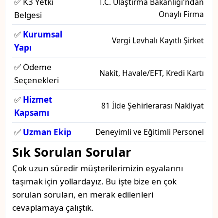
✅ K3 Yetki
T.C. Ulaştırma Bakanlığı'ndan
Onaylı Firma
Belgesi
✅
Kurumsal
Vergi Levhalı Kayıtlı Şirket
Yapı
✅ Ödeme
Nakit, Havale/EFT, Kredi Kartı
Seçenekleri
✅
Hizmet
81 İlde Şehirlerarası Nakliyat
Kapsamı
✅
Uzman Ekip
Deneyimli ve Eğitimli Personel
Sık Sorulan Sorular
Çok uzun süredir müşterilerimizin eşyalarını
taşımak için yollardayız. Bu işte bize en çok
sorulan soruları, en merak edilenleri
cevaplamaya çalıştık.