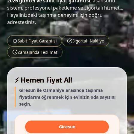
2026 güncel ve sabit fiyat garantisi
, asansörlü
sistem, profesyonel paketleme ve sigortalı hizmet...
Hayalinizdeki taşınma deneyimi için doğru
adrestesiniz.
Sabit Fiyat Garantisi
Sigortalı Nakliye
Zamanında Teslimat
⚡ Hemen Fiyat Al!
Giresun ile Osmaniye arasında taşınma
fiyatlarını öğrenmek için evinizin oda sayısını
seçin.
Giresun