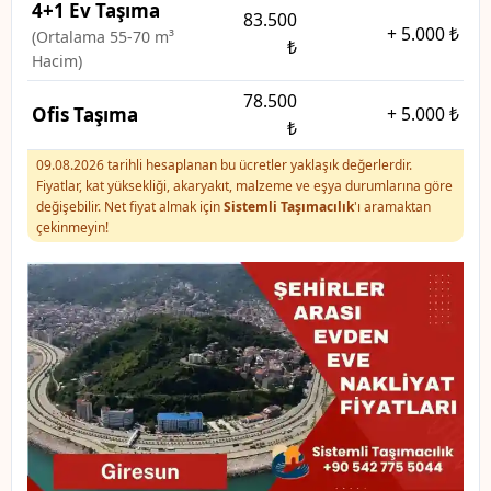
4+1 Ev Taşıma
83.500
+
5.000 ₺
(Ortalama 55-70 m³
₺
Hacim)
78.500
Ofis Taşıma
+
5.000 ₺
₺
09.08.2026 tarihli hesaplanan bu ücretler yaklaşık değerlerdir.
Fiyatlar, kat yüksekliği, akaryakıt, malzeme ve eşya durumlarına göre
değişebilir. Net fiyat almak için
Sistemli Taşımacılık
'ı aramaktan
çekinmeyin!