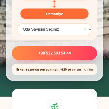
⟷
Osmaniye
+90 532 503 54 44
Erken rezervasyon avantajı: %20'ye varan indirim