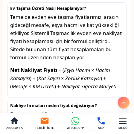
Ev Taşıma Ücreti Nasıl Hesaplanıyor?
Temelde evden eve taşıma fiyatlarımızı aracın
gideceği mesafe, eşya hacmi ve kat yüksekliği
etkiliyor. Sistemli Taşımacılık evden eve nakliyat
fiyatı hesaplaması için bir formül geliştirdi.
Sitede bulunan tüm fiyat hesaplamaları bu
formül üzerinden hesaplanıyor.
Net Nakliyat Fiyatı
= (
Eşya Hacmi
×
Hacim
Katsayısı
) + (
Kat Sayısı
×
Zorluk Katsayısı
) +
(
Mesafe
×
KM Ücreti
) +
Nakliyat Sigorta Maliyeti
Nakliye firmaları neden fiyat değiştiriyor?
Evden eve nakliyatta en sık yaşanan
sorunlardan biri, fiyatın sonradan değişmesidir.
ANASAYFA
TEKLIF İSTE
WHATSAPP
ARA
MENÜ
Nedenlerini dört başlıkta inceleyebiliriz: