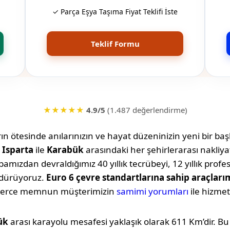
✓ Parça Eşya Taşıma Fiyat Teklifi İste
Teklif Formu
★★★★★
4.9/5
(1.487 değerlendirme)
n ötesinde anılarınızın ve hayat düzeninizin yeni bir başl
,
Isparta
ile
Karabük
arasındaki her şehirlerarası nakliy
amızdan devraldığımız 40 yıllık tecrübeyi, 12 yıllık profe
rdürüyoruz.
Euro 6 çevre standartlarına sahip araçları
lerce memnun müşterimizin
samimi yorumları
ile hizmet
ük
arası karayolu mesafesi yaklaşık olarak
611 Km
’dir. B