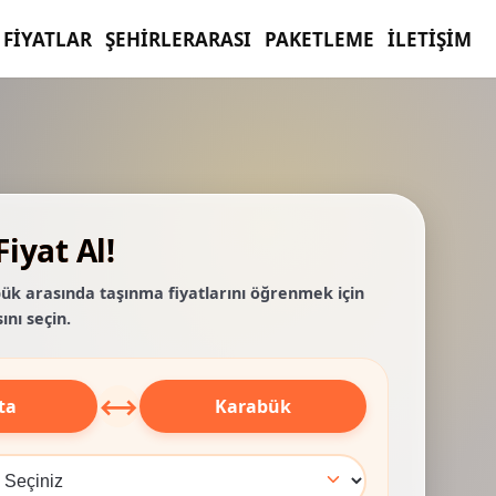
FIYATLAR
ŞEHIRLERARASI
PAKETLEME
İLETIŞIM
iyat Al!
bük arasında taşınma fiyatlarını öğrenmek için
ını seçin.
⟷
ta
Karabük