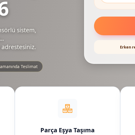
6
nsörlü sistem,
..
 adrestesiniz.
Erken r
amanında Teslimat
Parça Eşya Taşıma