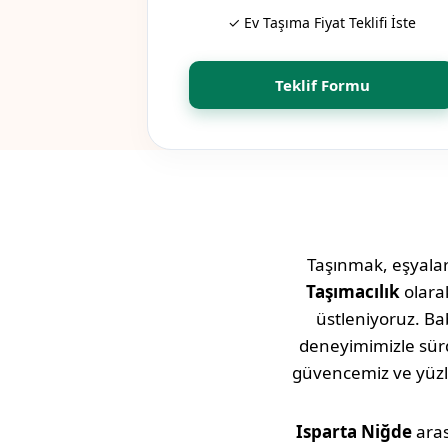
✓ Ev Taşıma Fiyat Teklifi İste
Teklif Formu
Taşınmak, eşyaları
Taşımacılık
olara
üstleniyoruz. Bab
deneyimimizle sü
güvencemiz ve yüz
Isparta
Niğde
aras