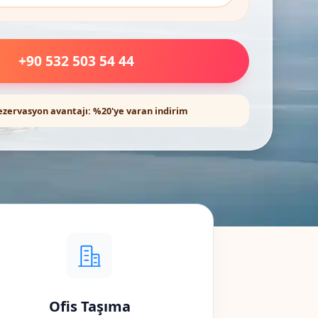
+90 532 503 54 44
ezervasyon avantajı: %20'ye varan indirim
Ofis Taşıma