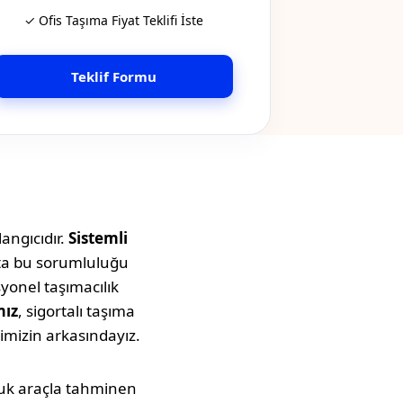
✓ Ofis Taşıma Fiyat Teklifi İste
Teklif Formu
angıcıdır.
Sistemli
tta bu sorumluluğu
syonel taşımacılık
mız
, sigortalı taşıma
imizin arkasındayız.
uluk araçla tahminen