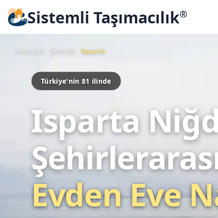
Sistemli Taşımacılık
®
Anasayfa
Şehirler
Isparta
Türkiye'nin 81 ilinde
Isparta Niğ
Şehirleraras
Evden Eve N