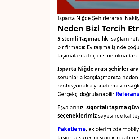
Isparta Niğde Şehirlerarası Nakli
Neden Bizi Tercih Et
Sistemli Taşımacılık
, sağlam refe
bir firmadır. Ev taşıma işinde ç
taşımalarda hiçbir sınır olmadan 
Isparta Niğde arası şehirler ara
sorunlarla karşılaşmanıza neden o
profesyonelce yönetilmesini sağl
Gerçekçi doğrulanabilir
Referans
Eşyalarınız,
sigortalı taşıma güv
seçeneklerimiz
sayesinde kaliteyi 
Paketleme
, ekiplerimizde mobil
taşınma sürecini sizin için zahmet