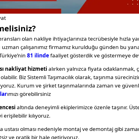
yat
melisiniz?
ransları olan nakliye ihtiyaçlarınıza tecrübesiyle hızla yan
oğu uzman çalışanımız firmamız kurulduğu günden bu yana
Türkiye’nin
81 ilinde
faaliyet gösterdik ve göstermeye d
sı nakliyat hizmeti
alırken yalnızca fiyata odaklanmak
labilir. Biz Sistemli Taşımacılık olarak, taşınma sürecin
ıyoruz. Kurum ve şirket taşınmalarında zaman ve güvenli
lar
ımızı görebilirsiniz
encesi
altında deneyimli ekiplerimizce özenle taşınır. Üst
erişilebilir kılıyoruz.
ya ustası olması nedeniyle montaj ve demontaj gibi zama
siz ve pratik bir hale getiriyoruz.