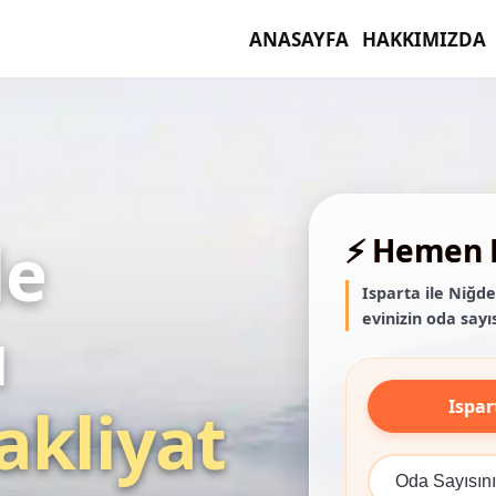
ANASAYFA
HAKKIMIZDA
de
⚡ Hemen F
Isparta ile Niğd
evinizin oda sayıs
ı
Ispar
akliyat