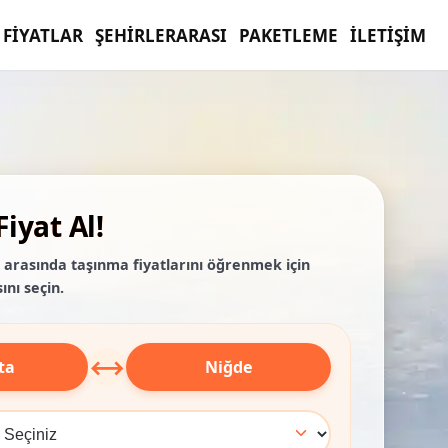
FIYATLAR
ŞEHIRLERARASI
PAKETLEME
İLETIŞIM
iyat Al!
e arasında taşınma fiyatlarını öğrenmek için
ını seçin.
⟷
ta
Niğde