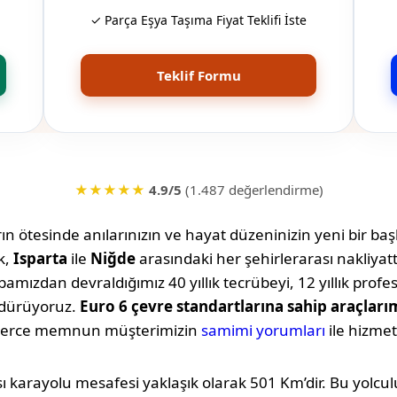
✓ Parça Eşya Taşıma Fiyat Teklifi İste
Teklif Formu
★★★★★
4.9/5
(1.487 değerlendirme)
n ötesinde anılarınızın ve hayat düzeninizin yeni bir başl
k,
Isparta
ile
Niğde
arasındaki her şehirlerarası nakliya
amızdan devraldığımız 40 yıllık tecrübeyi, 12 yıllık profe
rdürüyoruz.
Euro 6 çevre standartlarına sahip araçları
lerce memnun müşterimizin
samimi yorumları
ile hizmet
ı karayolu mesafesi yaklaşık olarak
501 Km
’dir. Bu yolc