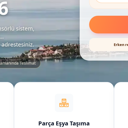
6
nsörlü sistem,
..
 adrestesiniz.
Erken r
amanında Teslimat
Parça Eşya Taşıma