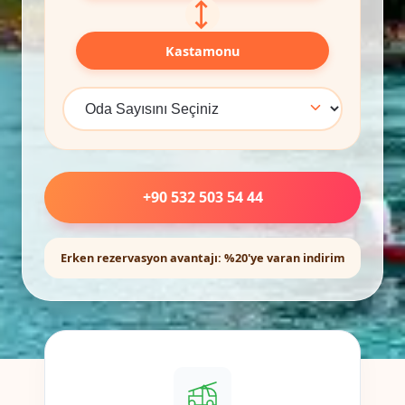
⟷
Kastamonu
+90 532 503 54 44
Erken rezervasyon avantajı: %20'ye varan indirim