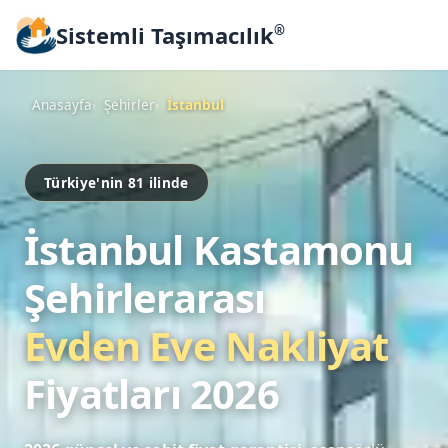
Sistemli Taşımacılık
®
Anasayfa
Şehirler
İstanbul
Türkiye'nin 81 ilinde
İstanbul Kastamonu
Şehirlerarası
Evden Eve Nakliyat
Fiyatları 2026