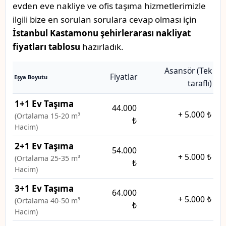
evden eve nakliye ve ofis taşıma hizmetlerimizle
ilgili bize en sorulan sorulara cevap olması için
İstanbul Kastamonu şehirlerarası nakliyat
fiyatları tablosu
hazırladık.
Asansör (Tek
Fiyatlar
Eşya Boyutu
taraflı)
1+1 Ev Taşıma
44.000
+
5.000 ₺
(Ortalama 15-20 m³
₺
Hacim)
2+1 Ev Taşıma
54.000
+
5.000 ₺
(Ortalama 25-35 m³
₺
Hacim)
3+1 Ev Taşıma
64.000
+
5.000 ₺
(Ortalama 40-50 m³
₺
Hacim)