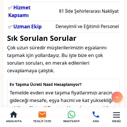
✅
Hizmet
81 İlde Şehirlerarası Nakliyat
Kapsamı
✅
Uzman Ekip
Deneyimli ve Eğitimli Personel
Sık Sorulan Sorular
Çok uzun süredir müşterilerimizin eşyalarını
taşımak için yollardayız. Bu işte bize en çok
sorulan soruları, en merak edilenleri
cevaplamaya çalıştık.
Ev Taşıma Ücreti Nasıl Hesaplanıyor?
Temelde evden eve taşıma fiyatlarımızı aracın
gideceği mesafe, eşya hacmi ve kat yüksekliği
etkiliyor. Sistemli Taşımacılık evden eve nakliyat
fiyatı hesaplaması için bir formül geliştirdi.
ANASAYFA
TEKLIF İSTE
WHATSAPP
ARA
MENÜ
Sitede bulunan tüm fiyat hesaplamaları bu