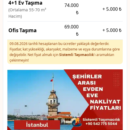
4+1 Ev Taşıma
74.000
+
5.000 ₺
(Ortalama 55-70 m³
₺
Hacim)
69.000
Ofis Taşıma
+
5.000 ₺
₺
09.08.2026 tarihli hesaplanan bu ücretler yaklaşık değerlerdir.
Fiyatlar, kat yüksekliği, akaryakıt, malzeme ve eşya durumlarına göre
değişebilir. Net fiyat almak için
Sistemli Taşımacılık
'ı aramaktan
çekinmeyin!