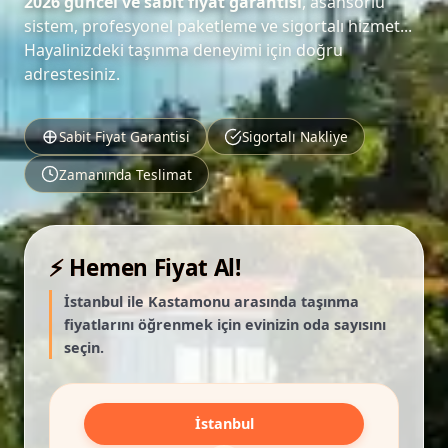
2026 güncel ve sabit fiyat garantisi
, asansörlü
sistem, profesyonel paketleme ve sigortalı hizmet...
Hayalinizdeki taşınma deneyimi için doğru
adrestesiniz.
Sabit Fiyat Garantisi
Sigortalı Nakliye
Zamanında Teslimat
⚡ Hemen Fiyat Al!
İstanbul ile Kastamonu arasında taşınma
fiyatlarını öğrenmek için evinizin oda sayısını
seçin.
İstanbul