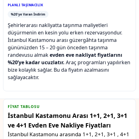
PLANLI TAŞIMACILIK
%20'ye Varan İndirim
Şehirlerarası nakliyatta taşınma maliyetleri
düşürmenin en kesin yolu erken rezervasyondur.
İstanbul Kastamonu arası güzergâhta taşınma
gününüzden 15 – 20 gün önceden taşınma
randevusu almak
evden eve nakliyat fiyatlarını
%20’ye kadar ucuzlatır.
Araç programları yapılırken
bize kolaylık sağlar. Bu da fiyatın azalmasını
sağlayacaktır.
FIYAT TABLOSU
İstanbul Kastamonu Arası 1+1, 2+1, 3+1
ve 4+1 Evden Eve Nakliye Fiyatları
İstanbul Kastamonu arasında 1+1, 2+1, 3+1 , 4+1