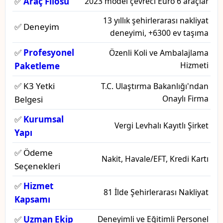
✅
Araç Filosu
2023 model çevreci Euro 6 araçlar
13 yıllık şehirlerarası nakliyat
✅ Deneyim
deneyimi, +6300 ev taşıma
✅
Profesyonel
Özenli Koli ve Ambalajlama
Hizmeti
Paketleme
✅ K3 Yetki
T.C. Ulaştırma Bakanlığı'ndan
Onaylı Firma
Belgesi
✅
Kurumsal
Vergi Levhalı Kayıtlı Şirket
Yapı
✅ Ödeme
Nakit, Havale/EFT, Kredi Kartı
Seçenekleri
✅
Hizmet
81 İlde Şehirlerarası Nakliyat
Kapsamı
✅
Uzman Ekip
Deneyimli ve Eğitimli Personel