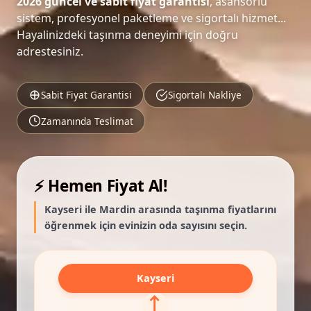
2026 güncel ve sabit fiyat garantisi
, asansörlü
sistem, profesyonel paketleme ve sigortalı hizmet...
Hayalinizdeki taşınma deneyimi için doğru
adrestesiniz.
Sabit Fiyat Garantisi
Sigortalı Nakliye
Zamanında Teslimat
⚡ Hemen Fiyat Al!
Kayseri ile Mardin arasında taşınma fiyatlarını
öğrenmek için evinizin oda sayısını seçin.
Kayseri
⟷