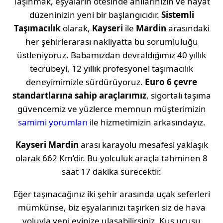
Taşınmak, eşyaların ötesinde anılarınızın ve hayat
düzeninizin yeni bir başlangıcıdır.
Sistemli
Taşımacılık
olarak,
Kayseri
ile
Mardin
arasındaki
her şehirlerarası nakliyatta bu sorumluluğu
üstleniyoruz. Babamızdan devraldığımız 40 yıllık
tecrübeyi, 12 yıllık profesyonel taşımacılık
deneyimimizle sürdürüyoruz.
Euro 6 çevre
standartlarına sahip araçlarımız
, sigortalı taşıma
güvencemiz ve yüzlerce memnun müşterimizin
samimi yorumları
ile hizmetimizin arkasındayız.
Kayseri
Mardin
arası karayolu mesafesi yaklaşık
olarak
662 Km
’dir. Bu yolculuk araçla tahminen
8
saat 17 dakika
sürecektir.
Eğer taşınacağınız iki şehir arasında uçak seferleri
mümkünse, biz eşyalarınızı taşırken siz de hava
yoluyla yeni evinize ulaşabilirsiniz. Kuş uçuşu