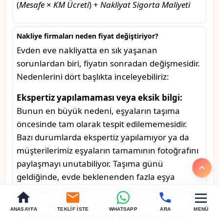
(
Mesafe
×
KM Ücreti
) +
Nakliyat Sigorta Maliyeti
Nakliye firmaları neden fiyat değiştiriyor?
Evden eve nakliyatta en sık yaşanan
sorunlardan biri, fiyatın sonradan değişmesidir.
Nedenlerini dört başlıkta inceleyebiliriz:
Ekspertiz yapılamaması veya eksik bilgi:
Bunun en büyük nedeni, eşyaların taşıma
öncesinde tam olarak tespit edilememesidir.
Bazı durumlarda ekspertiz yapılamıyor ya da
müşterilerimiz eşyaların tamamının fotoğrafını
paylaşmayı unutabiliyor. Taşıma günü
geldiğinde, evde beklenenden fazla eşya
olabiliyor. Araçlarımızda genellikle birden fazla
müşteriye ait eşya taşındığından, bu tür
ANASAYFA
TEKLIF İSTE
WHATSAPP
ARA
MENÜ
sürprizler diğer planlamaları da aksatabiliyor.