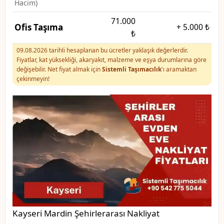
Hacim)
71.000
Ofis Taşıma
+
5.000 ₺
₺
09.08.2026 tarihli hesaplanan bu ücretler yaklaşık değerlerdir.
Fiyatlar, kat yüksekliği, akaryakıt, malzeme ve eşya durumlarına göre
değişebilir. Net fiyat almak için
Sistemli Taşımacılık
'ı aramaktan
çekinmeyin!
Kayseri Mardin Şehirlerarası Nakliyat