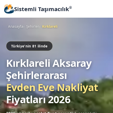
Sistemli Taşımacılık
®
Anasayfa
Şehirler
Kırklareli
Türkiye'nin 81 ilinde
Kırklareli Aksaray
Şehirlerarası
Evden Eve Nakliyat
Fiyatları 2026