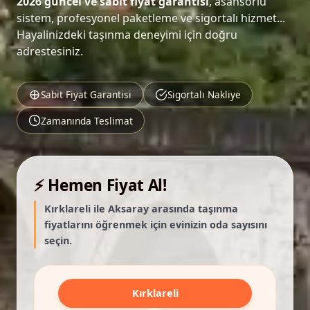
2026 güncel ve sabit fiyat garantisi
, asansörlü
sistem, profesyonel paketleme ve sigortalı hizmet...
Hayalinizdeki taşınma deneyimi için doğru
adrestesiniz.
Sabit Fiyat Garantisi
Sigortalı Nakliye
Zamanında Teslimat
⚡ Hemen Fiyat Al!
Kırklareli ile Aksaray arasında taşınma
fiyatlarını öğrenmek için evinizin oda sayısını
seçin.
Kırklareli