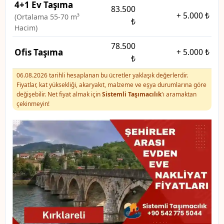
4+1 Ev Taşıma
83.500
+
5.000 ₺
(Ortalama 55-70 m³
₺
Hacim)
78.500
Ofis Taşıma
+
5.000 ₺
₺
06.08.2026 tarihli hesaplanan bu ücretler yaklaşık değerlerdir.
Fiyatlar, kat yüksekliği, akaryakıt, malzeme ve eşya durumlarına göre
değişebilir. Net fiyat almak için
Sistemli Taşımacılık
'ı aramaktan
çekinmeyin!