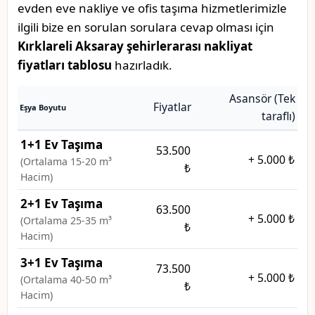
evden eve nakliye ve ofis taşıma hizmetlerimizle
ilgili bize en sorulan sorulara cevap olması için
Kırklareli Aksaray şehirlerarası nakliyat
fiyatları tablosu
hazırladık.
Asansör (Tek
Fiyatlar
Eşya Boyutu
taraflı)
1+1 Ev Taşıma
53.500
+
5.000 ₺
(Ortalama 15-20 m³
₺
Hacim)
2+1 Ev Taşıma
63.500
+
5.000 ₺
(Ortalama 25-35 m³
₺
Hacim)
3+1 Ev Taşıma
73.500
+
5.000 ₺
(Ortalama 40-50 m³
₺
Hacim)