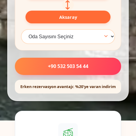
⟷
Aksaray
+90 532 503 54 44
Erken rezervasyon avantajı: %20'ye varan indirim