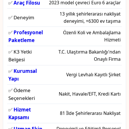
✅
Araç Filosu
2023 model çevreci Euro 6 araçlar
13 yıllık şehirlerarası nakliyat
✅ Deneyim
deneyimi, +6300 ev taşıma
✅
Profesyonel
Özenli Koli ve Ambalajlama
Hizmeti
Paketleme
✅ K3 Yetki
T.C. Ulaştırma Bakanlığı'ndan
Onaylı Firma
Belgesi
✅
Kurumsal
Vergi Levhalı Kayıtlı Şirket
Yapı
✅ Ödeme
Nakit, Havale/EFT, Kredi Kartı
Seçenekleri
✅
Hizmet
81 İlde Şehirlerarası Nakliyat
Kapsamı
✅
Uzman Ekip
Deneyimli ve Eğitimli Personel