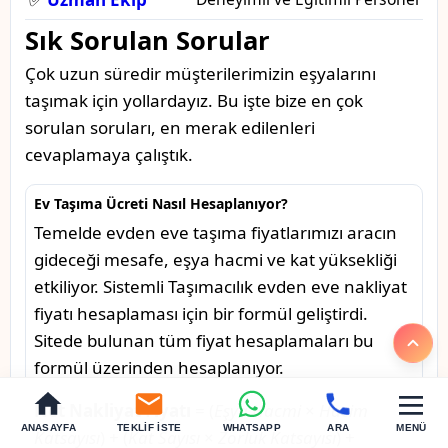
Sık Sorulan Sorular
Çok uzun süredir müşterilerimizin eşyalarını
taşımak için yollardayız. Bu işte bize en çok
sorulan soruları, en merak edilenleri
cevaplamaya çalıştık.
Ev Taşıma Ücreti Nasıl Hesaplanıyor?
Temelde evden eve taşıma fiyatlarımızı aracın
gideceği mesafe, eşya hacmi ve kat yüksekliği
etkiliyor. Sistemli Taşımacılık evden eve nakliyat
fiyatı hesaplaması için bir formül geliştirdi.
Sitede bulunan tüm fiyat hesaplamaları bu
formül üzerinden hesaplanıyor.
Net Nakliyat Fiyatı
= (
Eşya Hacmi
×
Hacim
ANASAYFA
TEKLIF İSTE
WHATSAPP
ARA
MENÜ
Katsayısı
) + (
Kat Sayısı
×
Zorluk Katsayısı
) +