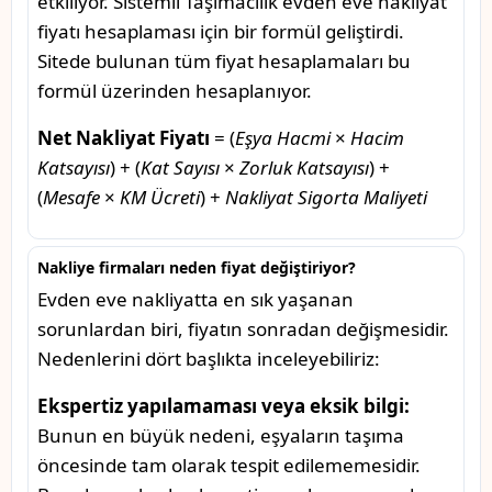
etkiliyor. Sistemli Taşımacılık evden eve nakliyat
fiyatı hesaplaması için bir formül geliştirdi.
Sitede bulunan tüm fiyat hesaplamaları bu
formül üzerinden hesaplanıyor.
Net Nakliyat Fiyatı
= (
Eşya Hacmi
×
Hacim
Katsayısı
) + (
Kat Sayısı
×
Zorluk Katsayısı
) +
(
Mesafe
×
KM Ücreti
) +
Nakliyat Sigorta Maliyeti
Nakliye firmaları neden fiyat değiştiriyor?
Evden eve nakliyatta en sık yaşanan
sorunlardan biri, fiyatın sonradan değişmesidir.
Nedenlerini dört başlıkta inceleyebiliriz:
Ekspertiz yapılamaması veya eksik bilgi:
Bunun en büyük nedeni, eşyaların taşıma
öncesinde tam olarak tespit edilememesidir.