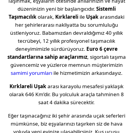
Taşınmak, eşyaların ötesinde anılarınızın ve hayat
düzeninizin yeni bir başlangıcıdır.
Sistemli
Taşımacılık
olarak,
Kırklareli
ile
Uşak
arasındaki
her şehirlerarası nakliyatta bu sorumluluğu
üstleniyoruz. Babamızdan devraldığımız 40 yıllık
tecrübeyi, 12 yıllık profesyonel taşımacılık
deneyimimizle sürdürüyoruz.
Euro 6 çevre
standartlarına sahip araçlarımız
, sigortalı taşıma
güvencemiz ve yüzlerce memnun müşterimizin
samimi yorumları
ile hizmetimizin arkasındayız.
Kırklareli
Uşak
arası karayolu mesafesi yaklaşık
olarak
646 Km
’dir. Bu yolculuk araçla tahminen
8
saat 4 dakika
sürecektir.
Eğer taşınacağınız iki şehir arasında uçak seferleri
mümkünse, biz eşyalarınızı taşırken siz de hava
yoluyla yeni evinize ulaşabilirsiniz. Kuş uçuşu