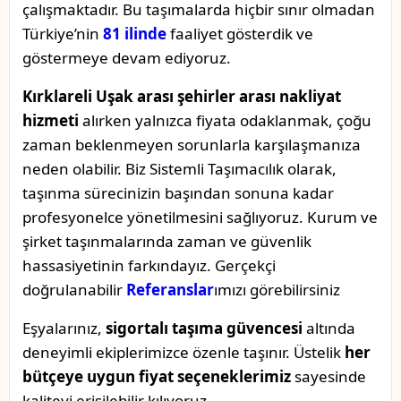
çalışmaktadır. Bu taşımalarda hiçbir sınır olmadan
Türkiye’nin
81 ilinde
faaliyet gösterdik ve
göstermeye devam ediyoruz.
Kırklareli Uşak arası şehirler arası nakliyat
hizmeti
alırken yalnızca fiyata odaklanmak, çoğu
zaman beklenmeyen sorunlarla karşılaşmanıza
neden olabilir. Biz Sistemli Taşımacılık olarak,
taşınma sürecinizin başından sonuna kadar
profesyonelce yönetilmesini sağlıyoruz. Kurum ve
şirket taşınmalarında zaman ve güvenlik
hassasiyetinin farkındayız. Gerçekçi
doğrulanabilir
Referanslar
ımızı görebilirsiniz
Eşyalarınız,
sigortalı taşıma güvencesi
altında
deneyimli ekiplerimizce özenle taşınır. Üstelik
her
bütçeye uygun fiyat seçeneklerimiz
sayesinde
kaliteyi erişilebilir kılıyoruz.