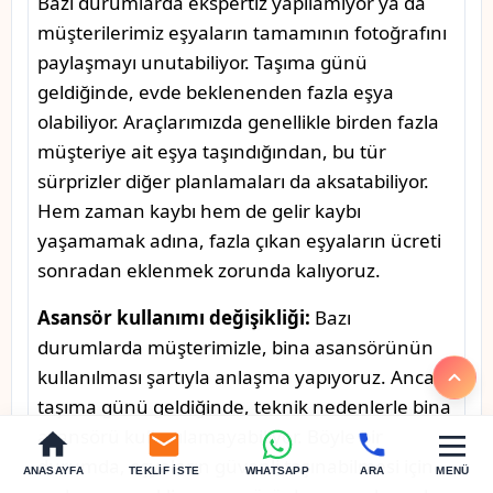
Bazı durumlarda ekspertiz yapılamıyor ya da
müşterilerimiz eşyaların tamamının fotoğrafını
paylaşmayı unutabiliyor. Taşıma günü
geldiğinde, evde beklenenden fazla eşya
olabiliyor. Araçlarımızda genellikle birden fazla
müşteriye ait eşya taşındığından, bu tür
sürprizler diğer planlamaları da aksatabiliyor.
Hem zaman kaybı hem de gelir kaybı
yaşamamak adına, fazla çıkan eşyaların ücreti
sonradan eklenmek zorunda kalıyoruz.
Asansör kullanımı değişikliği:
Bazı
durumlarda müşterimizle, bina asansörünün
kullanılması şartıyla anlaşma yapıyoruz. Ancak
taşıma günü geldiğinde, teknik nedenlerle bina
asansörü kullanılamayabiliyor. Böyle bir
durumda, eşyaların güvenli taşınabilmesi için
ANASAYFA
TEKLIF İSTE
WHATSAPP
ARA
MENÜ