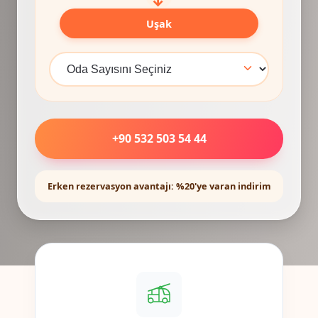
Uşak
+90 532 503 54 44
Erken rezervasyon avantajı: %20'ye varan indirim