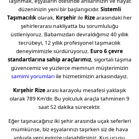
Taşınmak, eşyaların ötesinde anılarınızın ve hayat
düzeninizin yeni bir başlangıcıdır.
Sistemli
Taşımacılık
olarak,
Kırşehir
ile
Rize
arasındaki her
şehirlerarası nakliyatta bu sorumluluğu
üstleniyoruz. Babamızdan devraldığımız 40 yıllık
tecrübeyi, 12 yıllık profesyonel taşımacılık
deneyimimizle sürdürüyoruz.
Euro 6 çevre
standartlarına sahip araçlarımız
, sigortalı taşıma
güvencemiz ve yüzlerce memnun müşterimizin
samimi yorumları
ile hizmetimizin arkasındayız.
Kırşehir
Rize
arası karayolu mesafesi yaklaşık
olarak
789 Km
’dir. Bu yolculuk araçla tahminen
9
saat 52 dakika
sürecektir.
Eğer taşınacağınız iki şehir arasında uçak seferleri
mümkünse, biz eşyalarınızı taşırken siz de hava
yoluyla yeni evinize ulaşabilirsiniz. Kuş uçuşu