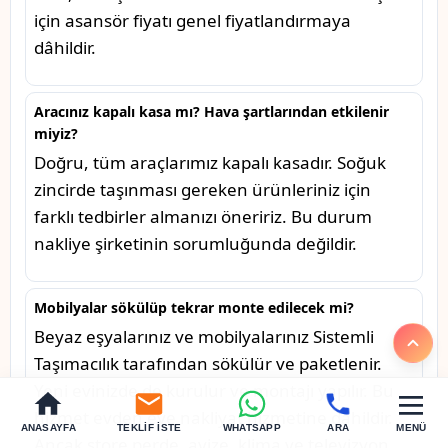
için asansör fiyatı genel fiyatlandırmaya
dâhildir.
Aracınız kapalı kasa mı? Hava şartlarından etkilenir
miyiz?
Doğru, tüm araçlarımız kapalı kasadır. Soğuk
zincirde taşınması gereken ürünleriniz için
farklı tedbirler almanızı öneririz. Bu durum
nakliye şirketinin sorumluğunda değildir.
Mobilyalar sökülüp tekrar monte edilecek mi?
Beyaz eşyalarınız ve mobilyalarınız Sistemli
Taşımacılık tarafından sökülür ve paketlenir.
Yeni evinizde de kurulur ve montajı yapılır. Bu
hizmet evden eve nakliyat hizmetine dâhildir.
ANASAYFA
TEKLIF İSTE
WHATSAPP
ARA
MENÜ
Ancak store perde, avize, klima ve televizyon