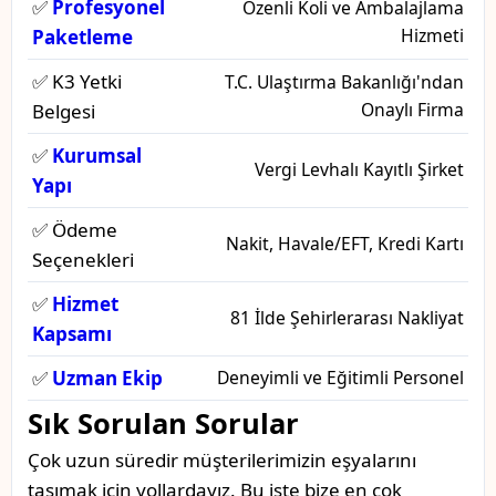
✅
Profesyonel
Özenli Koli ve Ambalajlama
Hizmeti
Paketleme
✅ K3 Yetki
T.C. Ulaştırma Bakanlığı'ndan
Onaylı Firma
Belgesi
✅
Kurumsal
Vergi Levhalı Kayıtlı Şirket
Yapı
✅ Ödeme
Nakit, Havale/EFT, Kredi Kartı
Seçenekleri
✅
Hizmet
81 İlde Şehirlerarası Nakliyat
Kapsamı
✅
Uzman Ekip
Deneyimli ve Eğitimli Personel
Sık Sorulan Sorular
Çok uzun süredir müşterilerimizin eşyalarını
taşımak için yollardayız. Bu işte bize en çok