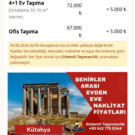
4+1 Ev Taşıma
72.000
+
5.000 ₺
(Ortalama 55-70 m³
₺
Hacim)
67.000
Ofis Taşıma
+
5.000 ₺
₺
09.08.2026 tarihli hesaplanan bu ücretler yaklaşık değerlerdir.
Fiyatlar, kat yüksekliği, akaryakıt, malzeme ve eşya durumlarına göre
değişebilir. Net fiyat almak için
Sistemli Taşımacılık
'ı aramaktan
çekinmeyin!