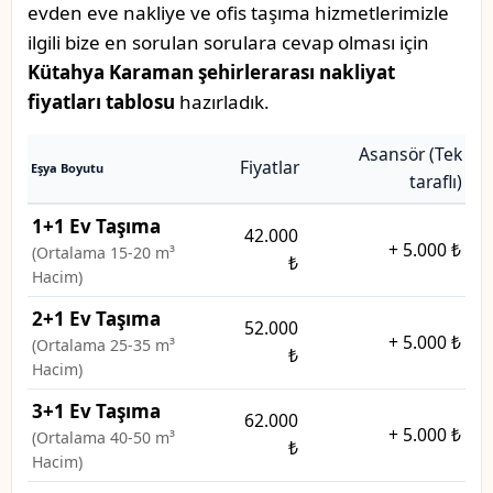
evden eve nakliye ve ofis taşıma hizmetlerimizle
ilgili bize en sorulan sorulara cevap olması için
Kütahya Karaman şehirlerarası nakliyat
fiyatları tablosu
hazırladık.
Asansör (Tek
Fiyatlar
Eşya Boyutu
taraflı)
1+1 Ev Taşıma
42.000
+
5.000 ₺
(Ortalama 15-20 m³
₺
Hacim)
2+1 Ev Taşıma
52.000
+
5.000 ₺
(Ortalama 25-35 m³
₺
Hacim)
3+1 Ev Taşıma
62.000
+
5.000 ₺
(Ortalama 40-50 m³
₺
Hacim)