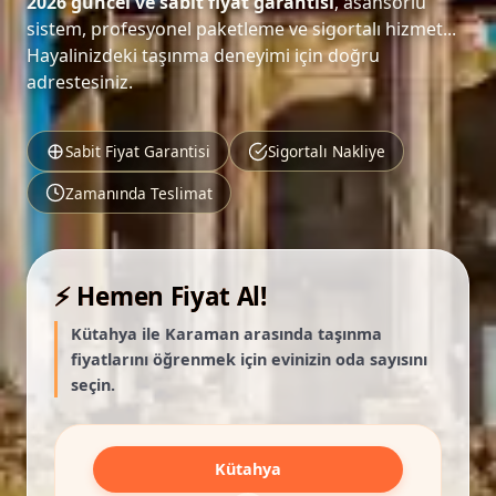
2026 güncel ve sabit fiyat garantisi
, asansörlü
sistem, profesyonel paketleme ve sigortalı hizmet...
Hayalinizdeki taşınma deneyimi için doğru
adrestesiniz.
Sabit Fiyat Garantisi
Sigortalı Nakliye
Zamanında Teslimat
⚡ Hemen Fiyat Al!
Kütahya ile Karaman arasında taşınma
fiyatlarını öğrenmek için evinizin oda sayısını
seçin.
Kütahya