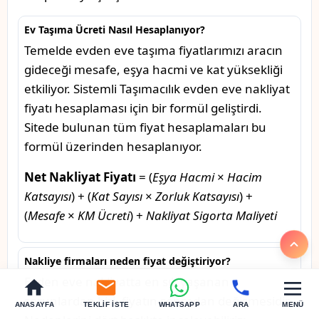
Ev Taşıma Ücreti Nasıl Hesaplanıyor?
Temelde evden eve taşıma fiyatlarımızı aracın
gideceği mesafe, eşya hacmi ve kat yüksekliği
etkiliyor. Sistemli Taşımacılık evden eve nakliyat
fiyatı hesaplaması için bir formül geliştirdi.
Sitede bulunan tüm fiyat hesaplamaları bu
formül üzerinden hesaplanıyor.
Net Nakliyat Fiyatı
= (
Eşya Hacmi
×
Hacim
Katsayısı
) + (
Kat Sayısı
×
Zorluk Katsayısı
) +
(
Mesafe
×
KM Ücreti
) +
Nakliyat Sigorta Maliyeti
Nakliye firmaları neden fiyat değiştiriyor?
Evden eve nakliyatta en sık yaşanan
sorunlardan biri, fiyatın sonradan değişmesidir.
ANASAYFA
TEKLIF İSTE
WHATSAPP
ARA
MENÜ