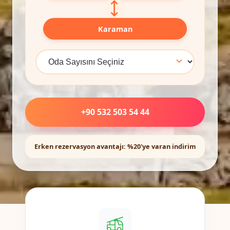
⟷
Karaman
+90 532 503 54 44
Erken rezervasyon avantajı: %20'ye varan indirim