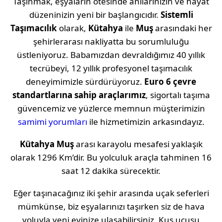
Taşınmak, eşyaların ötesinde anılarınızın ve hayat
düzeninizin yeni bir başlangıcıdır.
Sistemli
Taşımacılık
olarak,
Kütahya
ile
Muş
arasındaki her
şehirlerarası nakliyatta bu sorumluluğu
üstleniyoruz. Babamızdan devraldığımız 40 yıllık
tecrübeyi, 12 yıllık profesyonel taşımacılık
deneyimimizle sürdürüyoruz.
Euro 6 çevre
standartlarına sahip araçlarımız
, sigortalı taşıma
güvencemiz ve yüzlerce memnun müşterimizin
samimi yorumları
ile hizmetimizin arkasındayız.
Kütahya
Muş
arası karayolu mesafesi yaklaşık
olarak
1296 Km
’dir. Bu yolculuk araçla tahminen
16
saat 12 dakika
sürecektir.
Eğer taşınacağınız iki şehir arasında uçak seferleri
mümkünse, biz eşyalarınızı taşırken siz de hava
yoluyla yeni evinize ulaşabilirsiniz. Kuş uçuşu