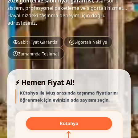
2026 güncel ve sabit fiyat garantisi
, asansörlü
sistem, profesyonel paketleme ve sigortalı hizmet...
Hayalinizdeki taşınma deneyimi için doğru
adrestesiniz.
Sabit Fiyat Garantisi
Sigortalı Nakliye
Zamanında Teslimat
⚡ Hemen Fiyat Al!
Kütahya ile Muş arasında taşınma fiyatlarını
öğrenmek için evinizin oda sayısını seçin.
Kütahya
⟷