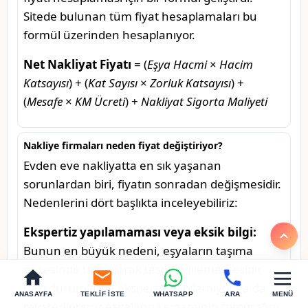
Sitede bulunan tüm fiyat hesaplamaları bu
formül üzerinden hesaplanıyor.
Net Nakliyat Fiyatı
= (
Eşya Hacmi
×
Hacim
Katsayısı
) + (
Kat Sayısı
×
Zorluk Katsayısı
) +
(
Mesafe
×
KM Ücreti
) +
Nakliyat Sigorta Maliyeti
Nakliye firmaları neden fiyat değiştiriyor?
Evden eve nakliyatta en sık yaşanan
sorunlardan biri, fiyatın sonradan değişmesidir.
Nedenlerini dört başlıkta inceleyebiliriz:
Ekspertiz yapılamaması veya eksik bilgi:
Bunun en büyük nedeni, eşyaların taşıma
öncesinde tam olarak tespit edilememesidir.
Bazı durumlarda ekspertiz yapılamıyor ya da
ANASAYFA
TEKLIF İSTE
WHATSAPP
ARA
MENÜ
müşterilerimiz eşyaların tamamının fotoğrafını