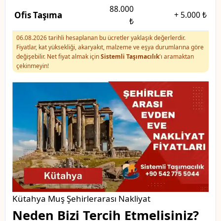
88.000
Ofis Taşıma
+
5.000 ₺
₺
06.08.2026 tarihli hesaplanan bu ücretler yaklaşık değerlerdir.
Fiyatlar, kat yüksekliği, akaryakıt, malzeme ve eşya durumlarına göre
değişebilir. Net fiyat almak için
Sistemli Taşımacılık
'ı aramaktan
çekinmeyin!
Kütahya Muş Şehirlerarası Nakliyat
Neden Bizi Tercih Etmelisiniz?