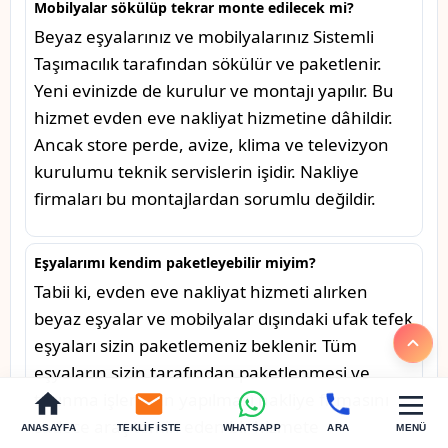
Mobilyalar sökülüp tekrar monte edilecek mi?
Beyaz eşyalarınız ve mobilyalarınız Sistemli
Taşımacılık tarafından sökülür ve paketlenir.
Yeni evinizde de kurulur ve montajı yapılır. Bu
hizmet evden eve nakliyat hizmetine dâhildir.
Ancak store perde, avize, klima ve televizyon
kurulumu teknik servislerin işidir. Nakliye
firmaları bu montajlardan sorumlu değildir.
Eşyalarımı kendim paketleyebilir miyim?
Tabii ki, evden eve nakliyat hizmeti alırken
beyaz eşyalar ve mobilyalar dışındaki ufak tefek
eşyaları sizin paketlemeniz beklenir. Tüm
eşyaların sizin tarafından paketlenmesi ve
taşınma işleminin yapılması nakliye firmasını
sadece araç temin eden bir hizmete
ANASAYFA
TEKLIF İSTE
WHATSAPP
ARA
MENÜ