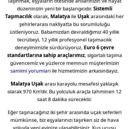
Taşınmak, eşyaların ötesinde anılarınızın ve hayat
düzeninizin yeni bir başlangıcıdır.
Sistemli
Taşımacılık
olarak,
Malatya
ile
Uşak
arasındaki her
şehirlerarası nakliyatta bu sorumluluğu
üstleniyoruz. Babamızdan devraldığımız 40 yıllık
tecrübeyi, 12 yıllık profesyonel taşımacılık
deneyimimizle sürdürüyoruz.
Euro 6 çevre
standartlarına sahip araçlarımız
, sigortalı taşıma
güvencemiz ve yüzlerce memnun müşterimizin
samimi yorumları
ile hizmetimizin arkasındayız.
Malatya
Uşak
arası karayolu mesafesi yaklaşık
olarak
970 Km
’dir. Bu yolculuk araçla tahminen
12
saat 8 dakika
sürecektir.
Eğer taşınacağınız iki şehir arasında uçak seferleri
mümkünse, biz eşyalarınızı taşırken siz de hava
yoluyla yeni evinize ulaşabilirsiniz. Kuş uçuşu