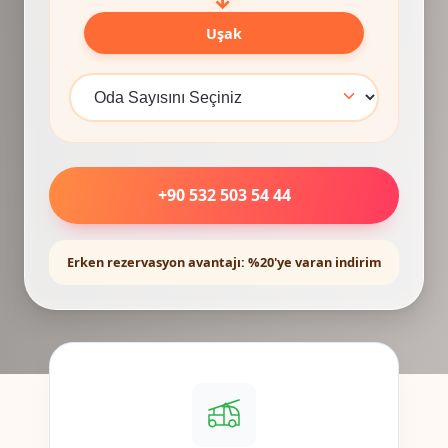
Uşak
+90 532 503 54 44
Erken rezervasyon avantajı: %20'ye varan indirim