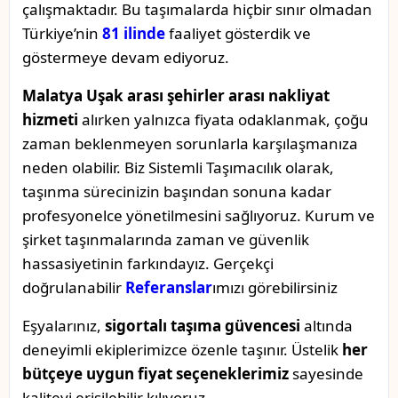
çalışmaktadır. Bu taşımalarda hiçbir sınır olmadan
Türkiye’nin
81 ilinde
faaliyet gösterdik ve
göstermeye devam ediyoruz.
Malatya Uşak arası şehirler arası nakliyat
hizmeti
alırken yalnızca fiyata odaklanmak, çoğu
zaman beklenmeyen sorunlarla karşılaşmanıza
neden olabilir. Biz Sistemli Taşımacılık olarak,
taşınma sürecinizin başından sonuna kadar
profesyonelce yönetilmesini sağlıyoruz. Kurum ve
şirket taşınmalarında zaman ve güvenlik
hassasiyetinin farkındayız. Gerçekçi
doğrulanabilir
Referanslar
ımızı görebilirsiniz
Eşyalarınız,
sigortalı taşıma güvencesi
altında
deneyimli ekiplerimizce özenle taşınır. Üstelik
her
bütçeye uygun fiyat seçeneklerimiz
sayesinde
kaliteyi erişilebilir kılıyoruz.