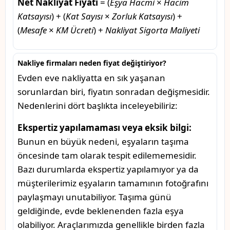
Net Nakliyat Fiyatı
= (
Eşya Hacmi
×
Hacim
Katsayısı
) + (
Kat Sayısı
×
Zorluk Katsayısı
) +
(
Mesafe
×
KM Ücreti
) +
Nakliyat Sigorta Maliyeti
Nakliye firmaları neden fiyat değiştiriyor?
Evden eve nakliyatta en sık yaşanan
sorunlardan biri, fiyatın sonradan değişmesidir.
Nedenlerini dört başlıkta inceleyebiliriz:
Ekspertiz yapılamaması veya eksik bilgi:
Bunun en büyük nedeni, eşyaların taşıma
öncesinde tam olarak tespit edilememesidir.
Bazı durumlarda ekspertiz yapılamıyor ya da
müşterilerimiz eşyaların tamamının fotoğrafını
paylaşmayı unutabiliyor. Taşıma günü
geldiğinde, evde beklenenden fazla eşya
olabiliyor. Araçlarımızda genellikle birden fazla